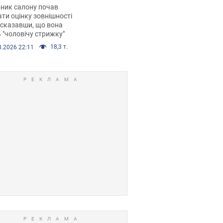
 хімієтерапії,
ник салону почав
орівся скандал.
ти оцінку зовнішності
 сказавши, що вона
 "чоловічу стрижку"
18,3 т.
8.2026 22:11