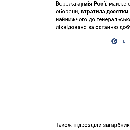
Ворожа
армія Росії
, майже 
оборони,
втратила десятки
найнижчого до генеральсько
ліквідовано за останню доб
В
Також підрозділи загарбник