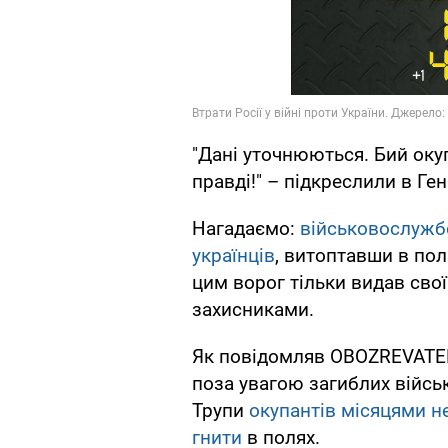
"Дані уточнюються. Бий оку
правді!" – підкреслили в Ген
Нагадаємо:
військовослужбо
українців
, витоптавши в пол
цим ворог тільки видав сво
захисниками.
Як повідомляв OBOZREVATEL
поза увагою загиблих військ
Трупи
окупантів місяцями н
гнити
в полях.