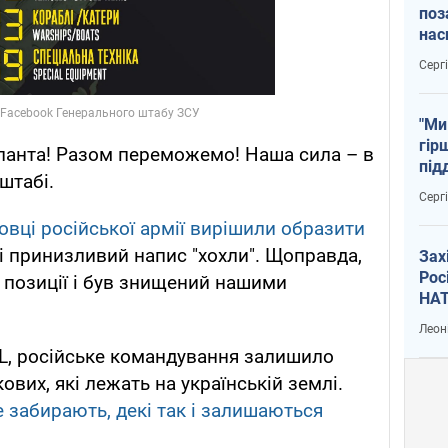
поз
нас
тем
Серг
"Ми
гір
панта! Разом переможемо! Наша сила – в
під
штабі.
рак
Серг
вці російської армії вирішили образити
і принизливий напис "хохли". Щоправда,
Зах
Рос
ї позиції і був знищений нашими
НАТ
Леон
, російське командування залишило
ових, які лежать на українській землі.
е забирають, декі так і залишаються