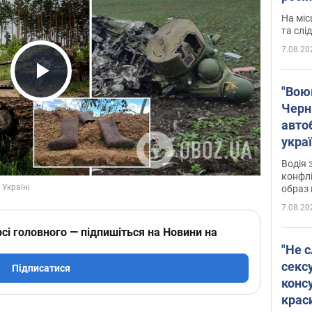
полі
На міс
Віде
та слі
7.08.20
Play Video
"Воюю
Черн
авто
укра
і поп
Водія 
конфлі
образ 
7.08.20
сі головного — підпишіться на Новини на
"Не с
сексу
Підписатися
конс
крас