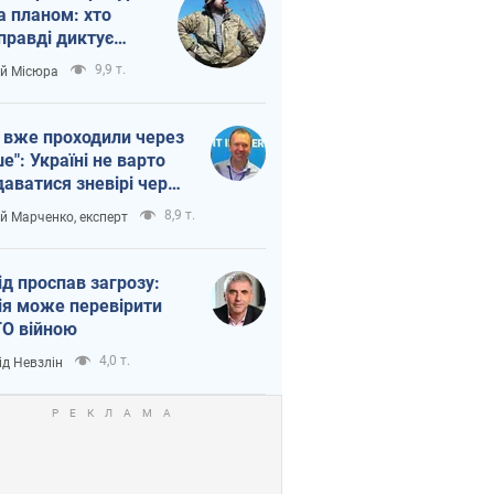
а планом: хто
правді диктує
п війни
9,9 т.
ій Місюра
 вже проходили через
ше": Україні не варто
даватися зневірі через
етний терор
8,9 т.
ій Марченко, експерт
ід проспав загрозу:
ія може перевірити
О війною
4,0 т.
ід Невзлін