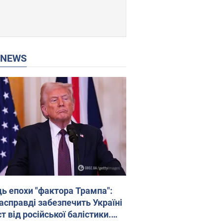
P NEWS
ць епохи "фактора Трампа":
насправді забезпечить Україні
т від російської балістики.