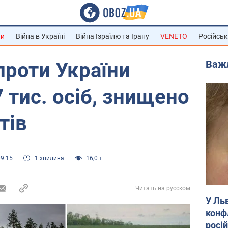
ни
Війна в Україні
Війна Ізраїлю та Ірану
VENETO
Російськ
Важ
 проти України
 тис. осіб, знищено
тів
09:15
1 хвилина
16,0 т.
Читать на русском
У Ль
конф
росі