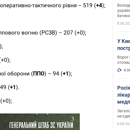
Інте
 оперативно-тактичного рівня – 519 (
+4
);
Володи
україн
баченн
у боро
8.08.20
лпового вогню (РСЗВ) – 207 (+0);
У Киє
);
пост
Ворог 
+0);
столиц
8.0
ої оборони (
ППО
) – 94 (
+1
);
49 (
+1
).
Росі
ліка
(+0);
медп
Загало
не єди
8.08.20