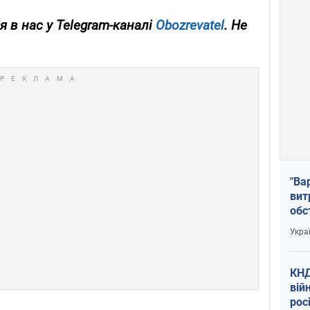
я в нас у Telegram-каналі
Obozrevatel
. Не
"Ва
вит
обс
вря
Укра
офі
КНД
вій
рос