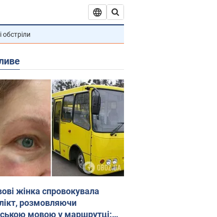
і обстріли
ливе
вові жінка спровокувала
лікт, розмовляючи
йською мовою у маршрутці: