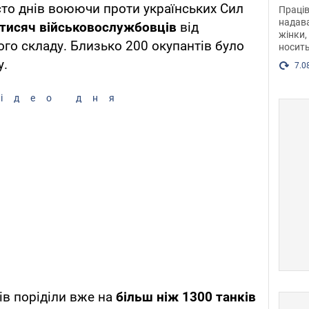
після
сто днів воюючи проти українських Сил
Праців
розг
надава
 тисяч військовослужбовців
від
жінки,
Фото
го складу. Близько 200 окупантів було
носить
у.
7.0
ідео дня
ів поріділи вже на
більш ніж 1300 танків