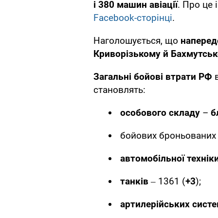
і 380 машин авіації
. Про це
Facebook-сторінці
.
Наголошується, що
наперед
Криворізькому й Бахмутсь
Загальні бойові втрати РФ
в
становлять:
особового складу
–
б
бойових броньованих
автомобільної технік
танків
‒ 1361 (
+3
);
артилерійських сист