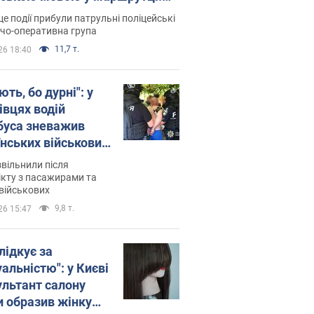
ція склала адмінпротокол.
це події прибули патрульні поліцейські
о
дчо-оперативна група
11,7 т.
26 18:40
ть, бо дурні": у
івцях водій
буса зневажив
їнських військових
латився. Відео
звільнили після
кту з пасажирами та
військових
9,8 т.
26 15:47
лідкує за
альністю": у Києві
ультант салону
и образив жінку