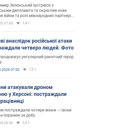
рв’ю з Безсмертним
мир Зеленський зустрівся з
ським дипломата та окреслив нове
я війни та ролі міжнародних партнерів
тьбі з Росією
1,4 т.
26 07:00
ві внаслідок російської атаки
раждали четверо людей. Фото
продовжує регулярний ракетний терор
і
7,5 т.
8.2026 07:02
яни атакували дроном
рню у Херсоні: постраждали
рацівниці
м постраждали чотири жінки – і вони
ні поранені за добу
2,4 т.
26 00:54