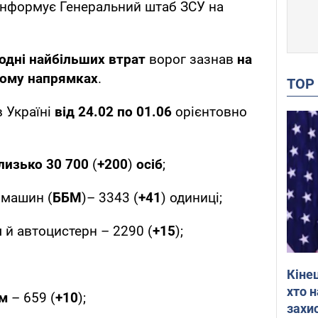
 інформує Генеральний штаб ЗСУ на
одні найбільших втрат
ворог зазнав
на
кому напрямках
.
TO
 Україні
від 24.02 по 01.06
орієнтовно
лизько 30 700
(
+200
)
осіб
;
 машин (
ББМ
)– 3343 (
+41
) одиниці;
и
й автоцистерн – 2290 (
+15
);
Кіне
хто 
ем
– 659 (
+10
);
захис