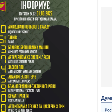
Дум
Рос