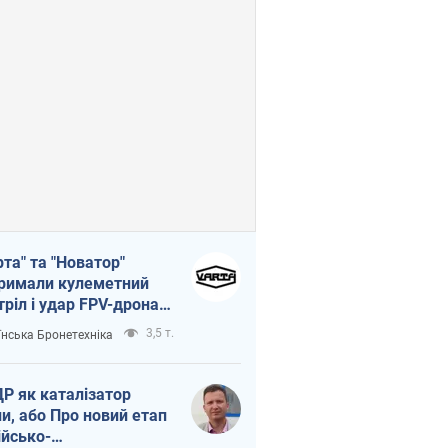
рта" та "Новатор"
римали кулеметний
тріл і удар FPV-дрона,
тувавши життя
3,5 т.
їнська Бронетехніка
церу ЗСУ
Р як каталізатор
ни, або Про новий етап
ійсько-