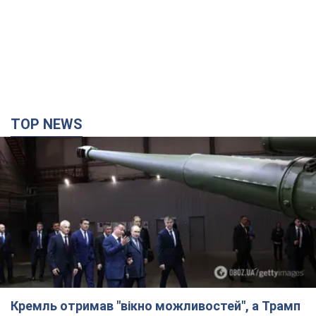
Кремль отримав "вікно можливостей", а Трамп
залишився майже без ракет: як бути Україні?
Інтерв’ю з Мельником
Думка, що в Росії закінчаться балістичні ракети, вкрай
небезпечна, наголосив експерт
час назад
5,6 т.
"Все горіло": очевидиця розповіла про загибель
3-річного хлопчика і його рідних внаслідок