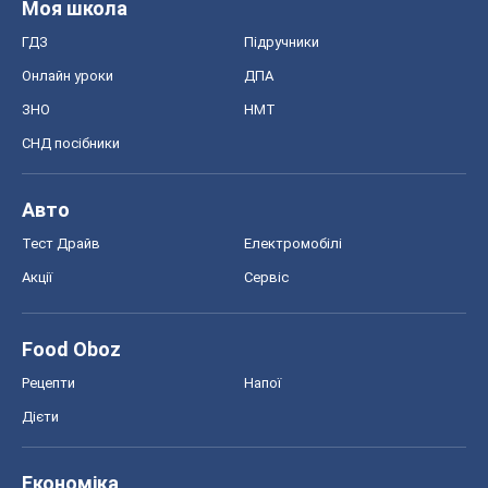
Тест Драйв
Електромобілі
Акції
Сервіс
Food Oboz
Рецепти
Напої
Дієти
Економіка
Ринки та компанії
Макроекономіка
MedOboz
Новини медицини
MAMACLUB
Шоу