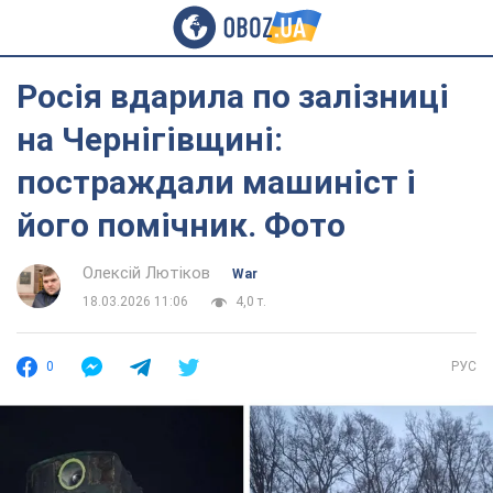
Росія вдарила по залізниці
на Чернігівщині:
постраждали машиніст і
його помічник. Фото
Олексій Лютіков
War
18.03.2026 11:06
4,0 т.
0
РУС