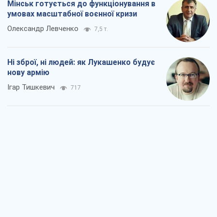
Коли закінчиться війна?
Юрій Хрістензен
1,6 т.
Україна вступила в надзвичайний
економічний стан. Чи є світло вкінці