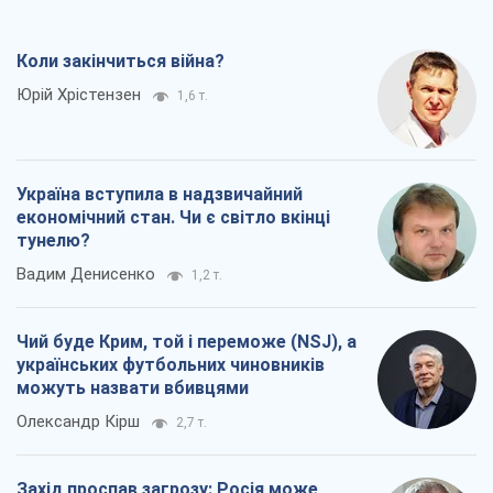
тунелю?
Вадим Денисенко
1,2 т.
Чий буде Крим, той і переможе (NSJ), а
українських футбольних чиновників
можуть назвати вбивцями
Олександр Кірш
2,7 т.
Захід проспав загрозу: Росія може
перевірити НАТО війною
Леонід Невзлін
5,9 т.
Всі думки