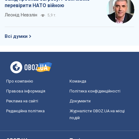
Про компанію
Команда
Правова інформація
Політика конфіденційності
Реклама на сайті
Документи
Редакційна політика
Журналісти OBOZ.UA на місці
подій
OBOZ.UA
Політика
Світ
Розслідування
Блоги
Суспільство
Регіони України
Київ
Харків