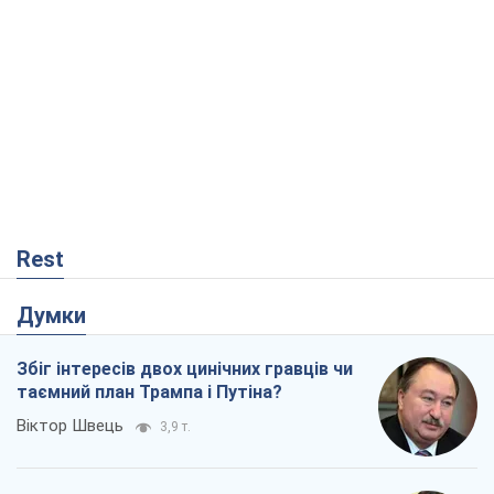
Rest
Думки
Збіг інтересів двох цинічних гравців чи
таємний план Трампа і Путіна?
Віктор Швець
3,9 т.
Мінськ готується до функціонування в
умовах масштабної воєнної кризи
Олександр Левченко
7,5 т.
Ні зброї, ні людей: як Лукашенко будує
нову армію
Ігар Тишкевич
717