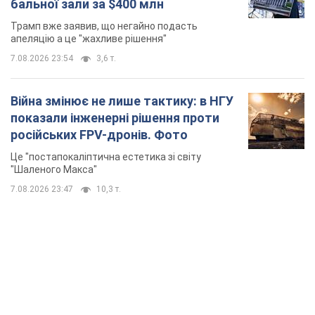
Це "постапокаліптична естетика зі світу
"Шаленого Макса"
7.08.2026 23:47
10,3 т.
TOP NEWS