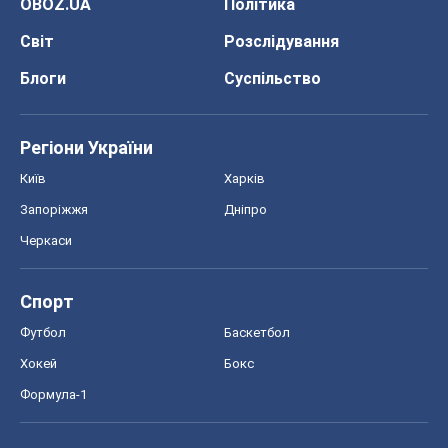
Запоріжжя
Дніпро
Черкаси
Спорт
Футбол
Баскетбол
Хокей
Бокс
Формула-1
Моя школа
ГДЗ
Підручники
Онлайн уроки
ДПА
ЗНО
НМТ
СНД посібники
Авто