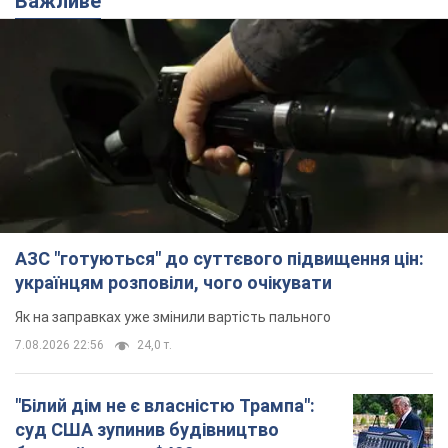
АЗС "готуються" до суттєвого підвищення цін:
українцям розповіли, чого очікувати
Як на заправках уже змінили вартість пального
7.08.2026 22:56
24,0 т.
"Білий дім не є власністю Трампа":
суд США зупинив будівництво
бальної зали за $400 млн
Трамп вже заявив, що негайно подасть
апеляцію а це "жахливе рішення"
7.08.2026 23:54
3,6 т.
Війна змінює не лише тактику: в НГУ
показали інженерні рішення проти
російських FPV-дронів. Фото