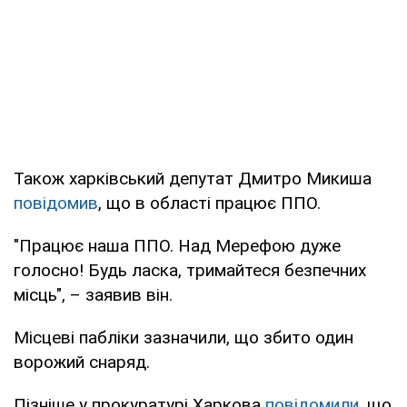
Також харківський депутат Дмитро Микиша
повідомив
, що в області працює ППО.
"Працює наша ППО. Над Мерефою дуже
голосно! Будь ласка, тримайтеся безпечних
місць", – заявив він.
Місцеві пабліки зазначили, що збито один
ворожий снаряд.
Пізніше у прокуратурі Харкова
повідомили
, що