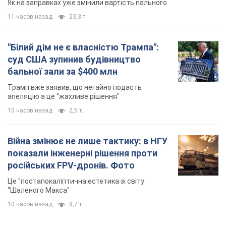
Це "постапокаліптична естетика зі світу
"Шаленого Макса"
10 часов назад
8,7 т.
TOP NEWS