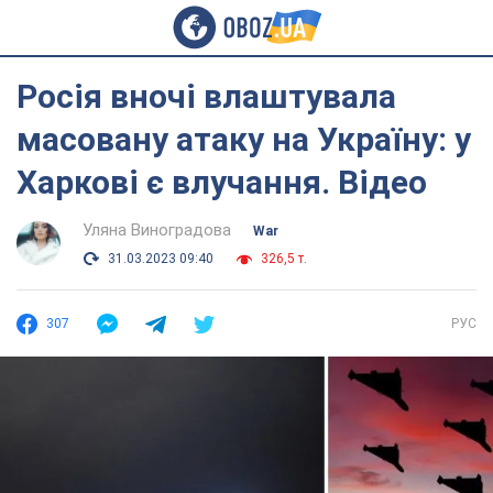
Росія вночі влаштувала
масовану атаку на Україну: у
Харкові є влучання. Відео
Уляна Виноградова
War
31.03.2023 09:40
326,5 т.
307
РУС