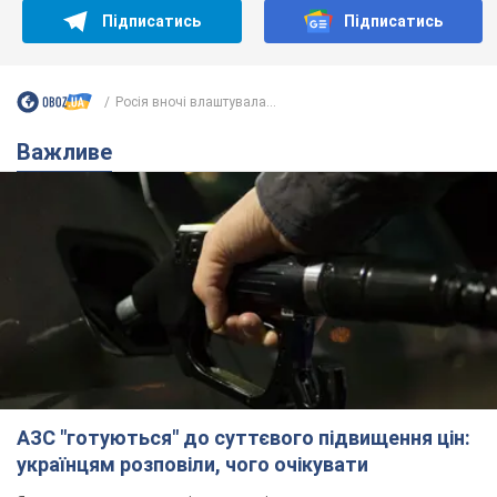
АЗС "готуються" до суттєвого підвищення цін:
українцям розповіли, чого очікувати
Як на заправках уже змінили вартість пального
11 часов назад
23,3 т.
"Білий дім не є власністю Трампа":
суд США зупинив будівництво
бальної зали за $400 млн
Трамп вже заявив, що негайно подасть
апеляцію а це "жахливе рішення"
10 часов назад
2,5 т.
Війна змінює не лише тактику: в НГУ
показали інженерні рішення проти
російських FPV-дронів. Фото