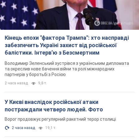
постраждали четверо людей. Фото
Ворог продовжує регулярний ракетний терор столиці
2 часа назад
19,1 т.
Росіяни атакували дроном лікарню у Херсоні:
постраждали медпрацівниці
Загалом постраждали чотири жінки – і вони не єдині поранені
за добу
9 часов назад
4,1 т.