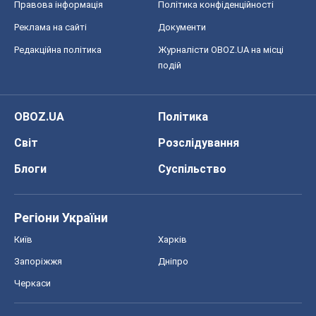
Запоріжжя
Дніпро
Черкаси
Спорт
Футбол
Баскетбол
Хокей
Бокс
Формула-1
Моя школа
ГДЗ
Підручники
Онлайн уроки
ДПА
ЗНО
НМТ
СНД посібники