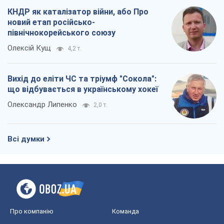
Про компанію
Команда
Правова інформація
Політика конфіденційності
Реклама на сайті
Документи
Редакційна політика
Журналісти OBOZ.UA на місці
подій
OBOZ.UA
Політика
Світ
Розслідування
Блоги
Суспільство
Регіони України
Київ
Харків