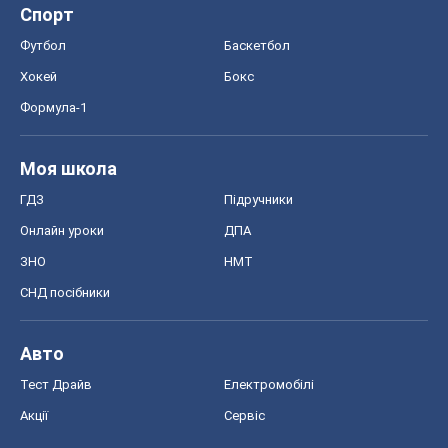
Авто
Тест Драйв
Електромобілі
Акції
Сервіс
Food Oboz
Рецепти
Напої
Дієти
Економіка
Ринки та компанії
Макроекономіка
MedOboz
Новини медицини
MAMACLUB