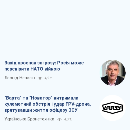
кулеметний обстріл і удар FPV-дрона,
врятувавши життя офіцеру ЗСУ
Українська Бронетехніка
4,0 т.
КНДР як каталізатор війни, або Про
новий етап російсько-
північнокорейського союзу
Олексій Кущ
4,2 т.
Вихід до еліти ЧС та тріумф "Сокола":
що відбувається в українському хокеї
Олександр Липенко
2,0 т.
Всі думки