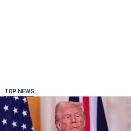
Кінець епохи "фактора Трампа": хто насправді
забезпечить Україні захист від російської
балістики. Інтерв’ю з Безсмертним
Володимир Зеленський зустрівся з українським дипломата
та окреслив нове бачення війни та ролі міжнародних
партнерів у боротьбі з Росією
2 часа назад
9,8 т.
У Києві внаслідок російської атаки