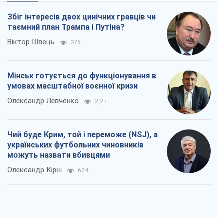
Олександр Кірш
624
Захід проспав загрозу: Росія може
перевірити НАТО війною
Леонід Невзлін
4,9 т.
"Варта" та "Новатор" витримали