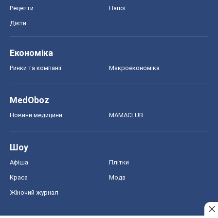
Рецепти
Напої
Дієти
Економіка
Ринки та компанії
Макроекономіка
MedOboz
Новини медицини
MAMACLUB
Шоу
Афіша
Плітки
Краса
Мода
Жіночий журнал