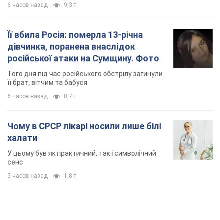
6 часов назад
9,3 т.
Її вбила Росія: померла 13-річна
дівчинка, поранена внаслідок
російської атаки на Сумщину. Фото
Того дня під час російського обстрілу загинули
її брат, вітчим та бабуся
6 часов назад
8,7 т.
Чому в СРСР лікарі носили лише білі
халати
У цьому був як практичний, так і символічний
сенс
5 часов назад
1,8 т.