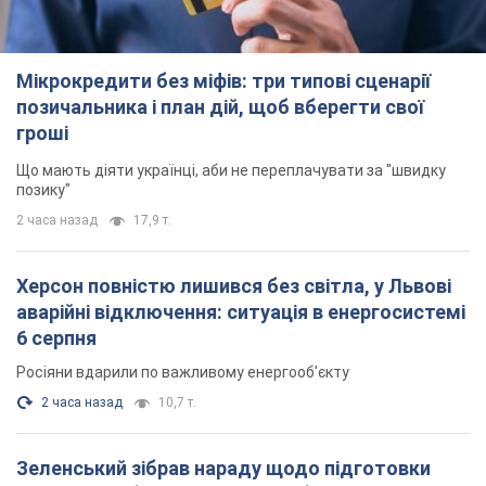
Мікрокредити без міфів: три типові сценарії
позичальника і план дій, щоб вберегти свої
гроші
Що мають діяти українці, аби не переплачувати за "швидку
позику"
2 часа назад
17,9 т.
Херсон повністю лишився без світла, у Львові
аварійні відключення: ситуація в енергосистемі
6 серпня
Росіяни вдарили по важливому енергооб'єкту
2 часа назад
10,7 т.
Зеленський зібрав нараду щодо підготовки