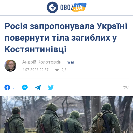
Росія запропонувала Україні
повернути тіла загиблих у
Костянтинівці
Андрій Колотовкін
War
4.07.2026 20:57
9,6 т.
0
РУС