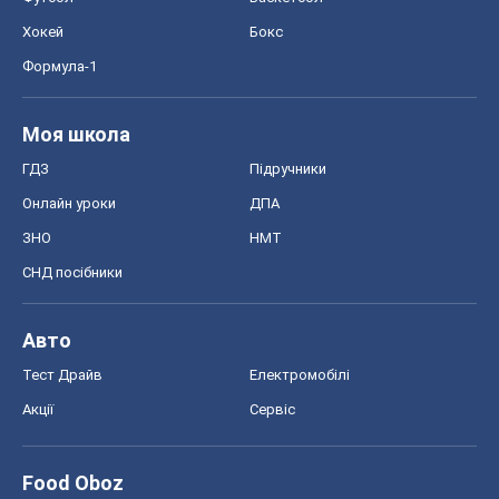
Хокей
Бокс
Формула-1
Моя школа
ГДЗ
Підручники
Онлайн уроки
ДПА
ЗНО
НМТ
СНД посібники
Авто
Тест Драйв
Електромобілі
Акції
Сервіс
Food Oboz