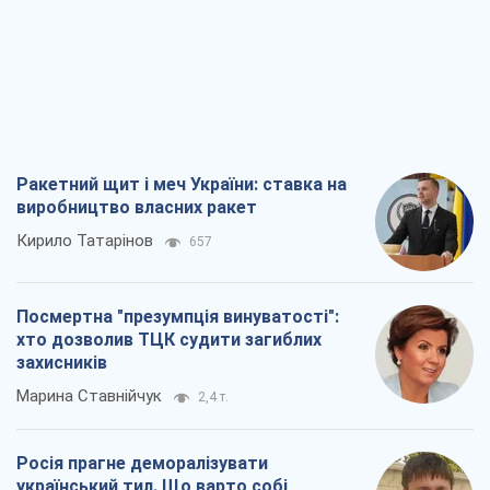
Ракетний щит і меч України: ставка на
виробництво власних ракет
Кирило Татарінов
657
Посмертна "презумпція винуватості":
хто дозволив ТЦК судити загиблих
захисників
Марина Ставнійчук
2,4 т.
Росія прагне деморалізувати
український тил. Що варто собі