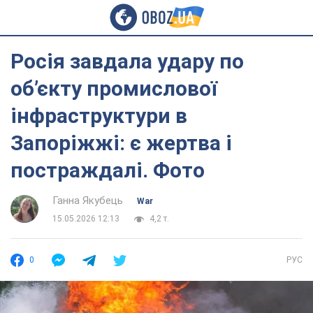
Росія завдала удару по
об’єкту промислової
інфраструктури в
Запоріжжі: є жертва і
постраждалі. Фото
Ганна Якубець
War
15.05.2026 12:13
4,2 т.
0
РУС