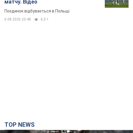
TOP NEWS
Кремль "спалює" останні запаси балістики в
Україні: що буде далі? Інтерв’ю з Шарпом