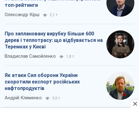
нафтопродуктів
Андрій Клименко
3,6 т.
Всі думки
Про компанію
Команда
Правова інформація
Політика конфіденційності
Реклама на сайті
Документи
Редакційна політика
Журналісти OBOZ.UA на місці
подій
OBOZ.UA
Політика