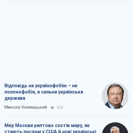
Відповідь на українофобію – не
полонофобія, а сильна українська
держава
Микола Княжицький
234
Мер Москви раптово схотів миру, як
стають послом у США й нові українські
топ-рейтинги
Олександр Кірш
2,1 т.
Про заплановану вирубку більше 600
дерев і теплотрасу: що відбувається на
Теремках у Києві
Владислав Самойленко
1,8 т.
Як атаки Сил оборони України
скоротили експорт російських