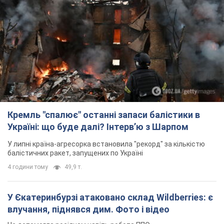
У липні країна-агресорка встановила "рекорд" за кількістю
балістичних ракет, запущених по Україні
4 години тому
49,9 т.
У Єкатеринбурзі атаковано склад Wildberries: є
влучання, піднявся дим. Фото і відео
Не допомогла росіянам навіть робота ППО
4 години тому
9,2 т.
"Чудовий батько": у мережі розповіли про
чоловіка, якого Росія убила ударом по
Броварах. Фото
Чоловіка згадують як професіонала своєї справи
2 години тому
1,4 т.