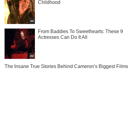
Не пропусти блискавку! Підписуйся на нас в Telegram
Підписатись
Підписатись
Росія завдала удару...
Важливе