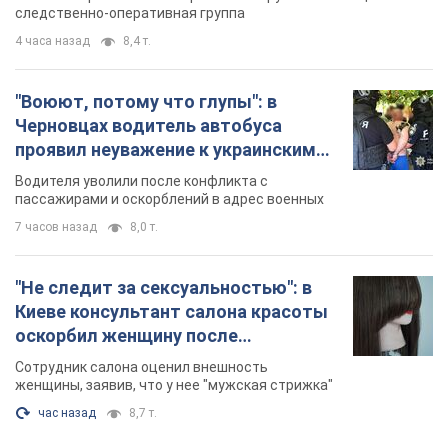
следственно-оперативная группа
4 часа назад
8,4 т.
"Воюют, потому что глупы": в
Черновцах водитель автобуса
проявил неуважение к украинским
военным и поплатился за это.
Водителя уволили после конфликта с
Видео
пассажирами и оскорблений в адрес военных
7 часов назад
8,0 т.
"Не следит за сексуальностью": в
Киеве консультант салона красоты
оскорбил женщину после
химиотерапии, разгорелся скандал.
Сотрудник салона оценил внешность
Фото
женщины, заявив, что у нее "мужская стрижка"
час назад
8,7 т.