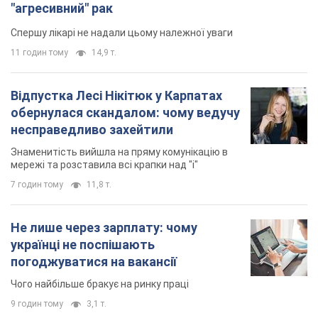
"агресивний" рак
Спершу лікарі не надали цьому належної уваги
11 годин тому
14,9 т.
Відпустка Лесі Нікітюк у Карпатах
обернулася скандалом: чому ведучу
несправедливо захейтили
Знаменитість вийшла на пряму комунікацію в
мережі та розставила всі крапки над "і"
7 годин тому
11,8 т.
Не лише через зарплату: чому
українці не поспішають
погоджуватися на вакансії
Чого найбільше бракує на ринку праці
9 годин тому
3,1 т.