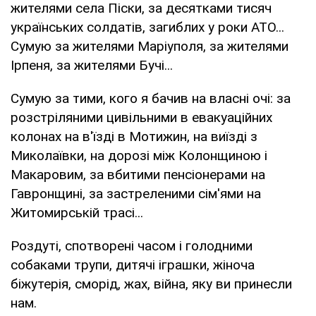
жителями села Піски, за десятками тисяч
українських солдатів, загиблих у роки АТО...
Сумую за жителями Маріуполя, за жителями
Ірпеня, за жителями Бучі...
Сумую за тими, кого я бачив на власні очі: за
розстріляними цивільними в евакуаційних
колонах на в'їзді в Мотижин, на виїзді з
Миколаївки, на дорозі між Колонщиною і
Макаровим, за вбитими пенсіонерами на
Гавронщині, за застреленими сім'ями на
Житомирській трасі...
Роздуті, спотворені часом і голодними
собаками трупи, дитячі іграшки, жіноча
біжутерія, сморід, жах, війна, яку ви принесли
нам.