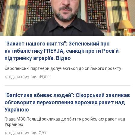
"Захист нашого життя": Зеленський про
антибалістику FREYJA, санкції проти Росії й
підтримку аграріїв. Відео
Європейські партнери долучаються до спільного проєкту
4 години тому
49,8 т.
"Балістика вбиває людей": Сікорський закликав
обговорити перехоплення ворожих ракет над
Україною
Глава МЗС Польщі закликав до збиття російських ракет над
Україною
4 години тому
7,9 т.