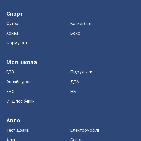
Спорт
Футбол
Баскетбол
Хокей
Бокс
Формула-1
Моя школа
ГДЗ
Підручники
Онлайн уроки
ДПА
ЗНО
НМТ
СНД посібники
Авто
Тест Драйв
Електромобілі
Акції
Сервіс