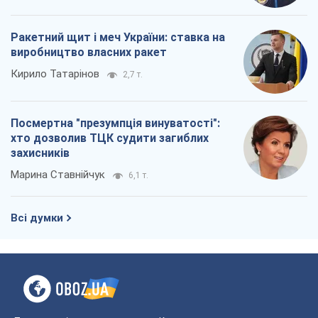
Ракетний щит і меч України: ставка на
виробництво власних ракет
Кирило Татарінов
2,7 т.
Посмертна "презумпція винуватості":
хто дозволив ТЦК судити загиблих
захисників
Марина Ставнійчук
6,1 т.
Всі думки