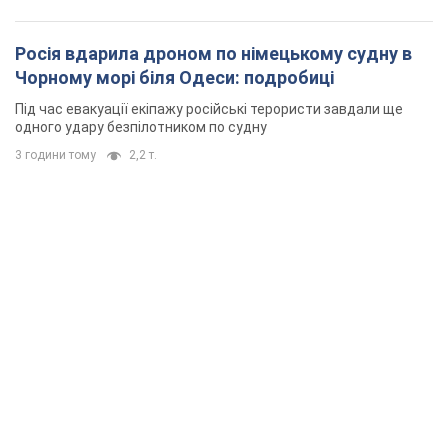
Росія вдарила дроном по німецькому судну в
Чорному морі біля Одеси: подробиці
Під час евакуації екіпажу російські терористи завдали ще
одного удару безпілотником по судну
3 години тому
2,2 т.