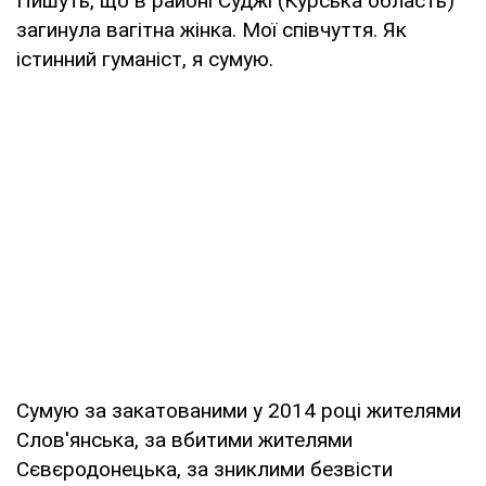
Пишуть, що в районі Суджі (Курська область)
загинула вагітна жінка. Мої співчуття. Як
істинний гуманіст, я сумую.
Сумую за закатованими у 2014 році жителями
Слов'янська, за вбитими жителями
Сєвєродонецька, за зниклими безвісти