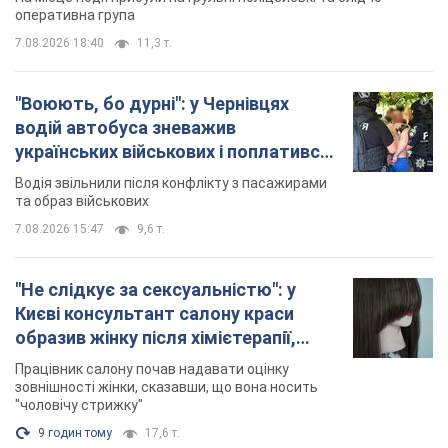
У Львові жінка спровокувала конфлікт,
розмовляючи російською мовою у маршрутці:
поліція склала адмінпротокол. Відео
На місце події прибули патрульні поліцейські та слідчо-
оперативна група
7.08.2026 18:40
11,3 т.
"Воюють, бо дурні": у Чернівцях
водій автобуса зневажив