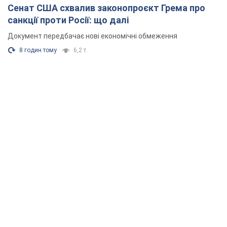
Росія вдарила по Київщині дронами: загинули
троє людей, серед них – дитина. Фото
Також є постраждалі через атаку ворога
2 години тому
28,2 т.
"Верніть Федорова": у містах України 23-й день
поспіль тривають масові мітинги з
картонками. Фото і відео
Учасники акцій продовжують серію щоденних протестів
8 годин тому
3,1 т.
Сенат США схвалив законопроєкт Грема про
санкції проти Росії: що далі
Документ передбачає нові економічні обмеження
8 годин тому
6,2 т.