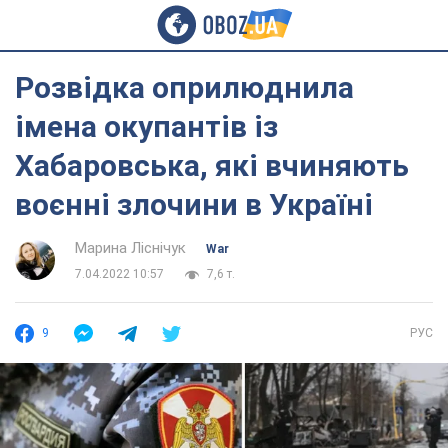
Розвідка оприлюднила
імена окупантів із
Хабаровська, які вчиняють
воєнні злочини в Україні
Марина Ліснічук
War
7.04.2022 10:57
7,6 т.
9
РУС