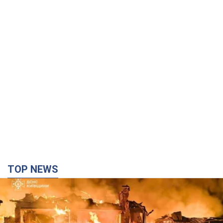
українських військових і поплатився.
Відео
Водія звільнили після конфлікту з пасажирами
та образ військових
7.08.2026 15:47
9,6 т.
"Не слідкує за сексуальністю": у
Києві консультант салону краси
образив жінку після хімієтерапії,
розгорівся скандал. Фото
Працівник салону почав надавати оцінку
зовнішності жінки, сказавши, що вона носить
"чоловічу стрижку"
9 годин тому
17,6 т.