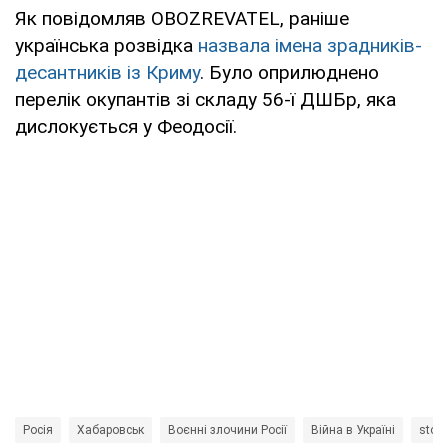
Як повідомляв OBOZREVATEL, раніше
українська розвідка
назвала імена зрадників-
десантників із Криму
. Було оприлюднено
перелік окупантів зі складу 56-ї ДШБр, яка
дислокується у Феодосії.
Росія
Хабаровськ
Воєнні злочини Росії
Війна в Україні
stop