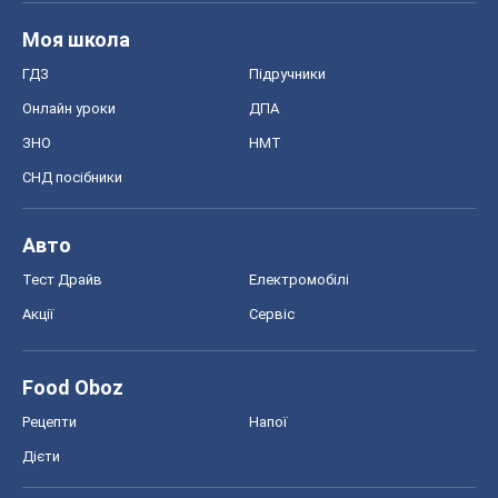
Моя школа
ГДЗ
Підручники
Онлайн уроки
ДПА
ЗНО
НМТ
СНД посібники
Авто
Тест Драйв
Електромобілі
Акції
Сервіс
Food Oboz
Рецепти
Напої
Дієти