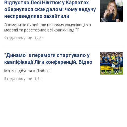
Відпустка Лесі Нікітюк у Карпатах
обернулася скандалом: чому ведучу
несправедливо захейтили
Знаменитість вийшла на пряму комунікацію в
мережі та розставила всі крапки над "і"
9 годин тому
12,5 т.
"Динамо" з перемоги стартувало у
кваліфікації Ліги конференцій. Відео
Матч відбувся в Любліні
5 годин тому
1,8 т.