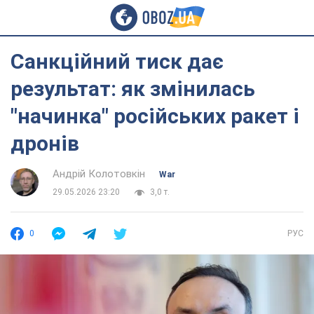
Санкційний тиск дає
результат: як змінилась
"начинка" російських ракет і
дронів
Андрій Колотовкін
War
29.05.2026 23:20
3,0 т.
0
РУС