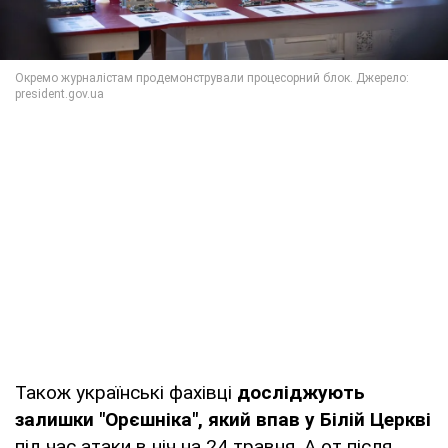
Також українські фахівці
досліджують
залишки "Орєшніка", який впав у Білій Церкві
під час атаки в ніч на 24 травня. А от після