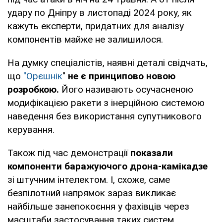
удару по Дніпру в листопаді 2024 року, як
кажуть експерти, придатних для аналізу
компонентів майже не залишилося.
На думку спеціалістів, наявні деталі свідчать,
що
"Орєшнік
"
не є принципово новою
розробкою.
Його називають осучасненою
модифікацією ракети з інерційною системою
наведення без використання супутникового
керування.
Також під час демонстрації
показали
компоненти баражуючого дрона-камікадзе
зі штучним інтелектом. І, схоже, саме
безпілотний напрямок зараз викликає
найбільше занепокоєння у фахівців через
масштаби застосування таких систем.