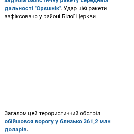
задіяла балістичну ракету середньої
дальності "Орєшнік"
. Удар цієї ракети
зафіксовано у районі Білої Церкви.
Загалом цей терористичний обстріл
обійшовся ворогу у близько 361,2 млн
доларів
.
.