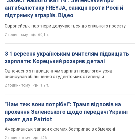
"Захист нашого життя": Зеленський про
антибалістику FREYJA, санкції проти Росії й
підтримку аграріїв. Відео
Європейські партнери долучаються до спільного проєкту
7 годин тому
60,1 т.
З 1 вересня українським вчителям підвищать
зарплати: Корецький розкрив деталі
Одночасно з підвищенням зарплат педагогам уряд
анонсував збільшення студентських стипендій
2 години тому
1,9 т.
"Нам теж вони потрібні": Трамп відповів на
прохання Зеленського щодо передачі Україні
ракет для Patriot
Американські запаси окремих боєприпасів обмежені
2 години тому
426