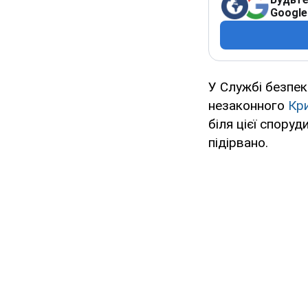
Google
У Службі безпек
незаконного
Кр
біля цієї споруд
підірвано.