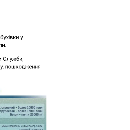
бухівки у
ли.
и Служби,
ту, пошкодження