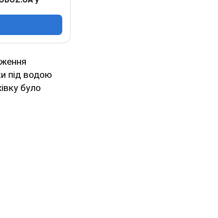
аження
ки під водою
хівку було