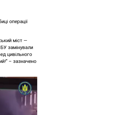
иці операції
ський міст —
СБУ замінували
ред цивільного
ий!" – зазначено