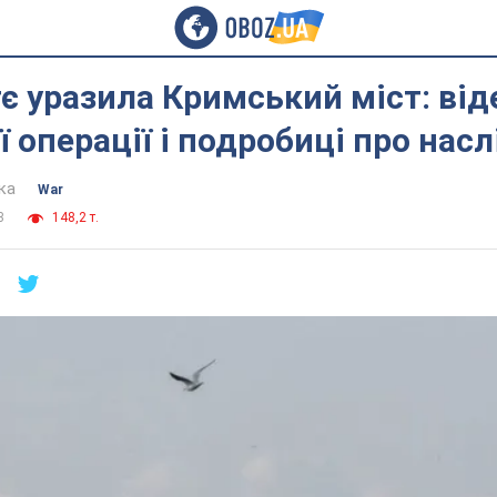
є уразила Кримський міст: від
ї операції і подробиці про нас
ка
War
3
148,2 т.