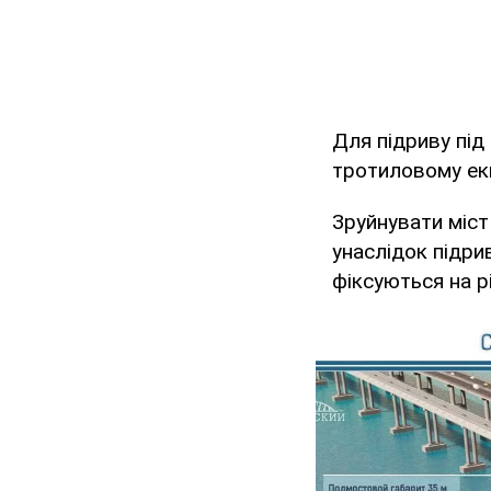
Для підриву під
тротиловому екв
Зруйнувати міст
унаслідок підри
фіксуються на рі