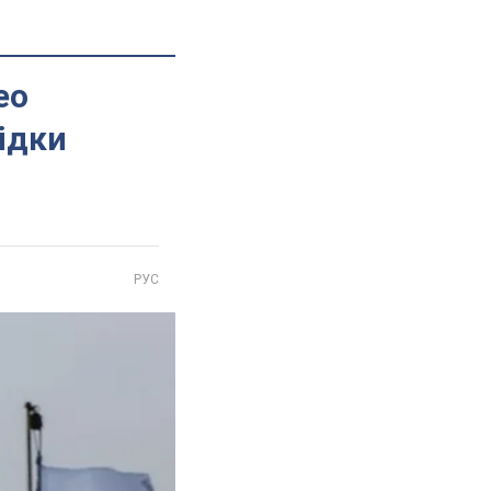
ео
лідки
РУС