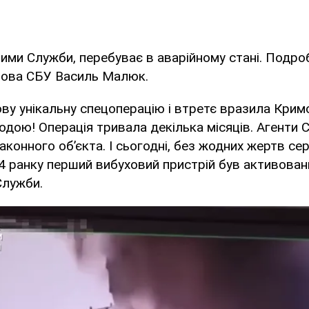
аними Служби, перебуває в аварійному стані. Подроб
лова СБУ Василь Малюк.
ву унікальну спецоперацію і втретє вразила Крим
водою! Операція тривала декілька місяців. Агенти 
аконного об’єкта. І сьогодні, без жодних жертв се
44 ранку перший вибуховий пристрій був активован
Служби.