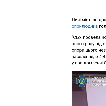
Нині міст, за д
оприлюднив
го
"СБУ провела но
цього разу під 
опори цього нез
населення, о 4:
у повідомленні 