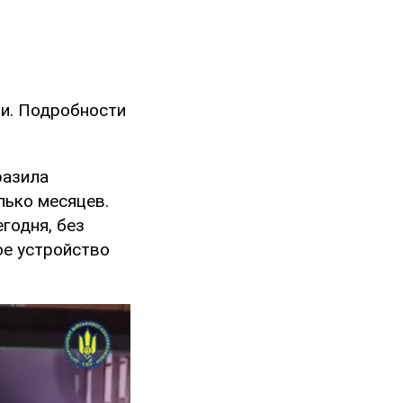
ии. Подробности
разила
лько месяцев.
годня, без
ое устройство