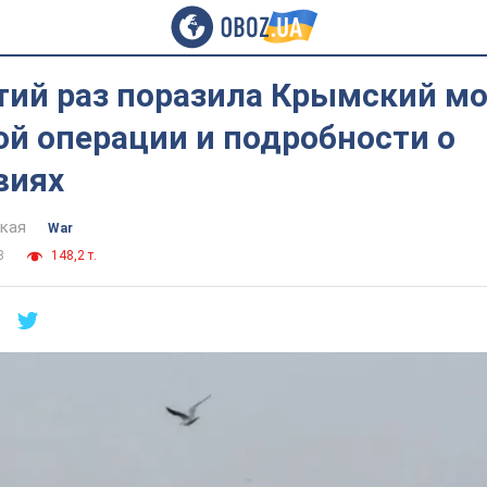
тий раз поразила Крымский мо
ой операции и подробности о
виях
цкая
War
3
148,2 т.