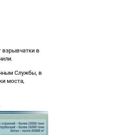
г взрывчатки в
нили.
анным Службы, в
ки моста,