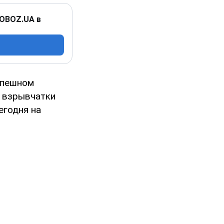
 OBOZ.UA в
спешном
е взрывчатки
егодня на