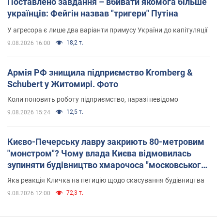
Поставлено завдання – вбивати якомога більше
українців: Фейгін назвав "тригери" Путіна
У агресора є лише два варіанти примусу України до капітуляції
18,2 т.
9.08.2026 16:00
Армія РФ знищила підприємство Kromberg &
Schubert у Житомирі. Фото
Коли поновить роботу підприємство, наразі невідомо
12,5 т.
9.08.2026 15:24
Києво-Печерську лавру закриють 80-метровим
"монстром"? Чому влада Києва відмовилась
зупиняти будівництво хмарочоса "московського
вірянина"
Яка реакція Кличка на петицію щодо скасування будівництва
72,3 т.
9.08.2026 12:00