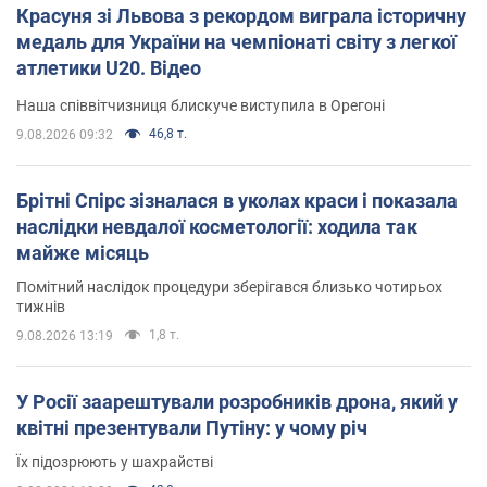
Красуня зі Львова з рекордом виграла історичну
медаль для України на чемпіонаті світу з легкої
атлетики U20. Відео
Наша співвітчизниця блискуче виступила в Орегоні
46,8 т.
9.08.2026 09:32
Брітні Спірс зізналася в уколах краси і показала
наслідки невдалої косметології: ходила так
майже місяць
Помітний наслідок процедури зберігався близько чотирьох
тижнів
1,8 т.
9.08.2026 13:19
У Росії заарештували розробників дрона, який у
квітні презентували Путіну: у чому річ
Їх підозрюють у шахрайстві