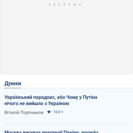
Думки
Український парадокс, або Чому у Путіна
нічого не вийшло з Україною
Віталій Портников
10,4 т.
Москва висуває претензії Пекіну: дружба