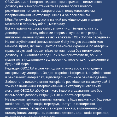
OBOZ.UA, а для інтернет-видань - при отриманні письмового
дозволу на їх використання та за умови обов'язкового
розміщення прямого, відкритого для пошукових систем,
гіперпосилання на сторінку OBOZ.UA за посиланням
https://www.obozrevatel.com
, на якій розміщено оригінальний
матеріал в першому абзаці матеріалу.
Всі матеріали на цьому сайті, в тому числі інтерв’ю, статті,
дослідження – є службовими творами журналістів редакції,
виключні майнові права на які належать ТОВ «Золота середина».
На всі опубліковані фотоматеріали Getty Images редакція має
майнові права, які захищаються законом України «Про авторські
права та суміжні права», ніхто не має права без письмового
дозволу ТОВ «Золота середина» їх використовувати, вони не
підлягають подальшому відтворенню, перекладу, поширенню в
будь-якій формі.
Редакція OBOZ.UA може не поділяти точку зору, викладену в
авторському матеріалі. За достовірність інформації, опублікованої
в рекламних матеріалах, відповідальність несе рекламодавець.
Заборонено використання матеріалів розміщених на цьому сайті,
хоч із зазначенням гіперпосилання на сторінку цього сайту,
логотипу OBOZ.UA або будь-якого іншого згадування, але без
письмового дозволу Редакції/ТОВ «Золота середина»
Незаконним використанням матеріалів буде вважатися: будь-яке
копiювання, публiкацiя, передрук, наступне поширення,
використання, переробка з використанням, включенням до
складу інших матеріалів, розповсюдження, адаптація, переклад