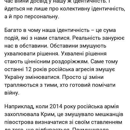
час війни досвід у нашу ж ідентичність. І
йдеться не лише про колективну ідентичність,
а й про персональну.
Багато в чому наша ідентичність – це сума
подій, які з нами сталися. Реальність занурює
нас в обставини. Обставини змушують
ухвалювати рішення. Ухвалені рішення
стають ціннісним роздоріжжям. Саме тому
останні 12 років російська агресія змушує
Україну змінюватися. Просто ці зміни
трапляються з тими, хто готовий помічати
війну.
Наприклад, коли 2014 року російська армія
захоплювала Крим, це змушувало мешканців
півострова визначатися зі своїм ставленням
до того, що відбувається. Примушувало