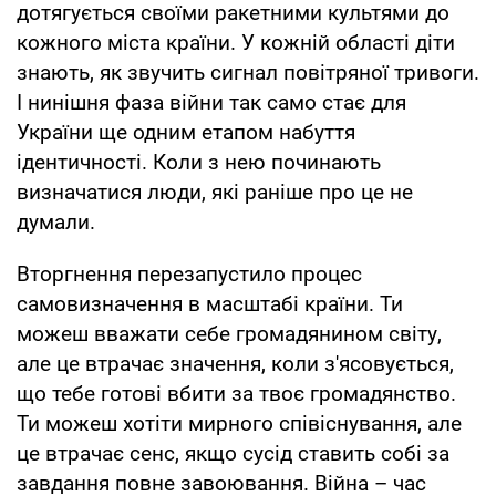
дотягується своїми ракетними культями до
кожного міста країни. У кожній області діти
знають, як звучить сигнал повітряної тривоги.
І нинішня фаза війни так само стає для
України ще одним етапом набуття
ідентичності. Коли з нею починають
визначатися люди, які раніше про це не
думали.
Вторгнення перезапустило процес
самовизначення в масштабі країни. Ти
можеш вважати себе громадянином світу,
але це втрачає значення, коли з'ясовується,
що тебе готові вбити за твоє громадянство.
Ти можеш хотіти мирного співіснування, але
це втрачає сенс, якщо сусід ставить собі за
завдання повне завоювання. Війна – час