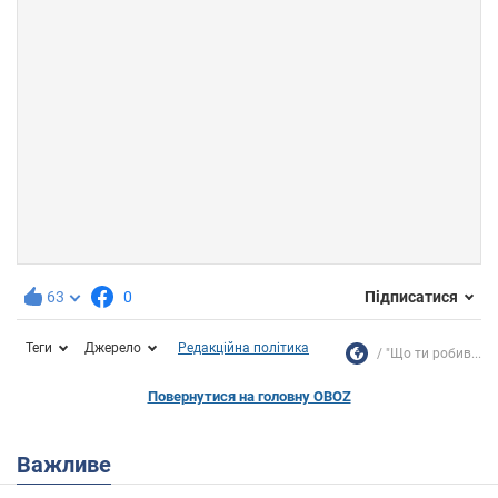
63
0
Підписатися
Теги
Джерело
Редакційна політика
"Що ти робив...
Повернутися на головну OBOZ
Важливе