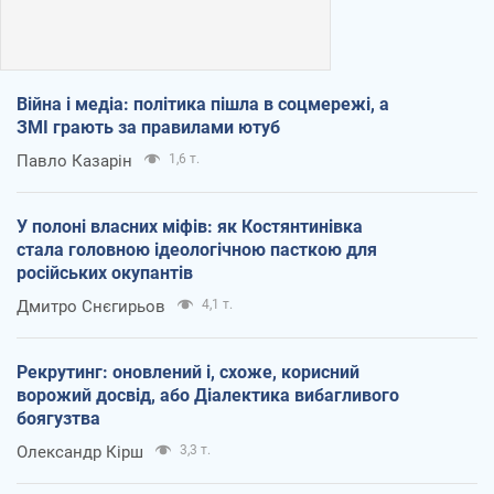
Війна і медіа: політика пішла в соцмережі, а
ЗМІ грають за правилами ютуб
Павло Казарін
1,6 т.
У полоні власних міфів: як Костянтинівка
стала головною ідеологічною пасткою для
російських окупантів
Дмитро Снєгирьов
4,1 т.
Рекрутинг: оновлений і, схоже, корисний
ворожий досвід, або Діалектика вибагливого
боягузтва
Олександр Кірш
3,3 т.