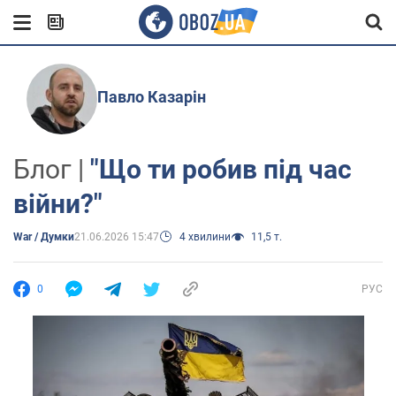
Павло Казарін
Блог |
"Що ти робив під час
війни?"
War / Думки
21.06.2026 15:47
4 хвилини
11,5 т.
0
РУС