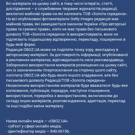
Всі матеріали на цьому сайті, в тому числі інтерв’ю, статті,
дослідження – є службовими творами журналістів редакції,
виключні майнові права на які належать ТОВ «Золота середина».
На всі опубліковані фотоматеріали Getty Images редакція має
майнові права, які захищаються законом України «Про авторські
права та суміжні права», ніхто не має права без письмового
дозволу ТОВ «Золота середина» їх використовувати, вони не
підлягають подальшому відтворенню, перекладу, поширенню в
будь-якій формі.
Редакція OBOZ.UA може не поділяти точку зору, викладену в
авторському матеріалі. За достовірність інформації, опублікованої
в рекламних матеріалах, відповідальність несе рекламодавець.
Заборонено використання матеріалів розміщених на цьому сайті,
хоч із зазначенням гіперпосилання на сторінку цього сайту,
логотипу OBOZ.UA або будь-якого іншого згадування, але без
письмового дозволу Редакції/ТОВ «Золота середина»
Незаконним використанням матеріалів буде вважатися: будь-яке
копiювання, публiкацiя, передрук, наступне поширення,
використання, переробка з використанням, включенням до
складу інших матеріалів, розповсюдження, адаптація, переклад
та інші подібні зміни матеріалу.
Назва онлайн медіа — «OBOZ.UA»
- суб'єкт у сфері онлайн медіа;
- ідентифікатор медіа — R40-06156;