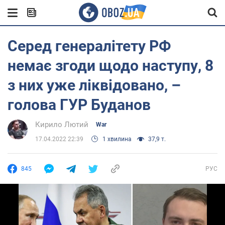
Серед генералітету РФ
немає згоди щодо наступу, 8
з них уже ліквідовано, –
голова ГУР Буданов
Кирило Лютий
War
17.04.2022 22:39
1 хвилина
37,9 т.
845
РУС