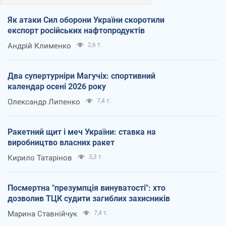
Як атаки Сил оборони України скоротили
експорт російських нафтопродуктів
Андрій Клименко
2,6 т.
Два супертурніри Магучіх: спортивний
календар осені 2026 року
Олександр Липенко
7,4 т.
Ракетний щит і меч України: ставка на
виробництво власних ракет
Кирило Татарінов
3,3 т.
Посмертна "презумпція винуватості": хто
дозволив ТЦК судити загиблих захисників
Марина Ставнійчук
7,4 т.