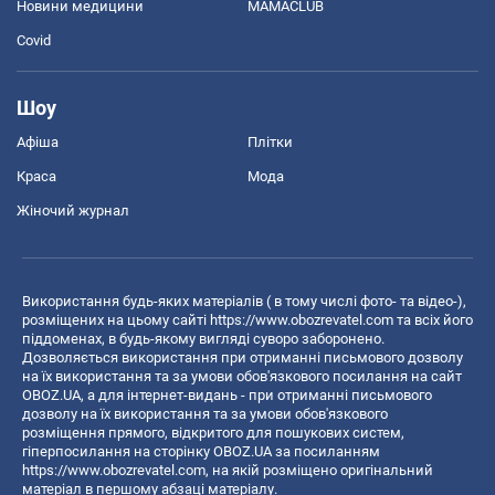
Новини медицини
MAMACLUB
Covid
Шоу
Афіша
Плітки
Краса
Мода
Жіночий журнал
Використання будь-яких матеріалів ( в тому числі фото- та відео-),
розміщених на цьому сайті
https://www.obozrevatel.com
та всіх його
піддоменах, в будь-якому вигляді суворо заборонено.
Дозволяється використання при отриманні письмового дозволу
на їх використання та за умови обов'язкового посилання на сайт
OBOZ.UA, а для інтернет-видань - при отриманні письмового
дозволу на їх використання та за умови обов'язкового
розміщення прямого, відкритого для пошукових систем,
гіперпосилання на сторінку OBOZ.UA за посиланням
https://www.obozrevatel.com
, на якій розміщено оригінальний
матеріал в першому абзаці матеріалу.