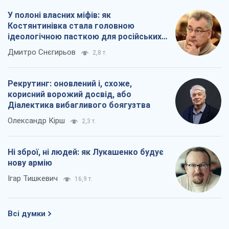
У полоні власних міфів: як
Костянтинівка стала головною
ідеологічною пасткою для російських
окупантів
Дмитро Снєгирьов
2,8 т.
Рекрутинг: оновлений і, схоже,
корисний ворожий досвід, або
Діалектика вибагливого боягузтва
Олександр Кірш
2,3 т.
Ні зброї, ні людей: як Лукашенко будує
нову армію
Ігар Тишкевич
16,9 т.
Всі думки