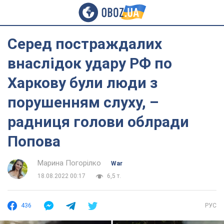
Серед постраждалих
внаслідок удару РФ по
Харкову були люди з
порушенням слуху, –
радниця голови облради
Попова
Марина Погорілко
War
18.08.2022 00:17
6,5 т.
436
РУС