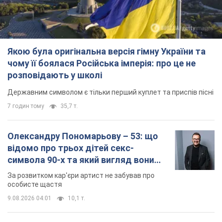
Якою була оригінальна версія гімну України та
чому її боялася Російська імперія: про це не
розповідають у школі
Державним символом є тільки перший куплет та приспів пісні
7 годин тому
35,7 т.
Олександру Пономарьову – 53: що
відомо про трьох дітей секс-
символа 90-х та який вигляд вони
мають
За розвитком кар'єри артист не забував про
особисте щастя
9.08.2026 04:01
10,1 т.