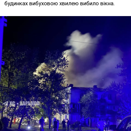
будинках вибуховою хвилею вибило вікна.