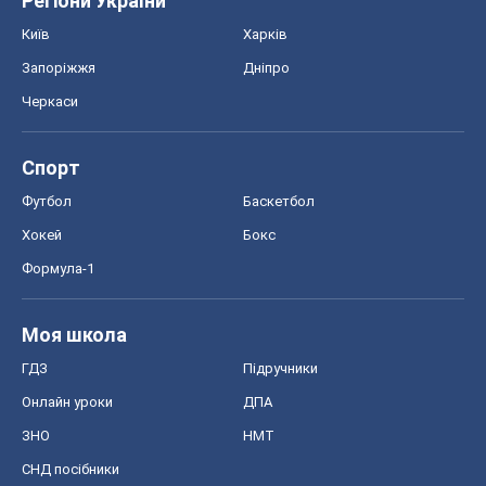
Регіони України
Київ
Харків
Запоріжжя
Дніпро
Черкаси
Спорт
Футбол
Баскетбол
Хокей
Бокс
Формула-1
Моя школа
ГДЗ
Підручники
Онлайн уроки
ДПА
ЗНО
НМТ
СНД посібники