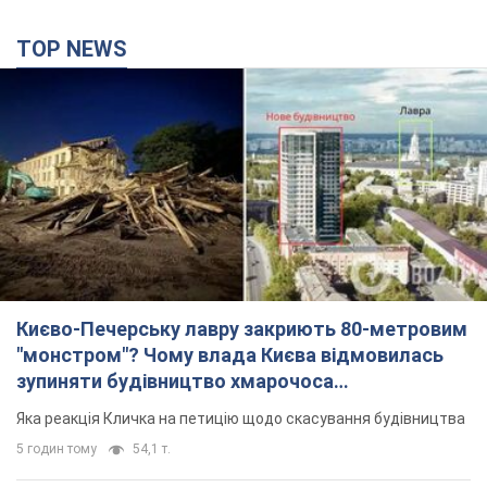
TOP NEWS
Києво-Печерську лавру закриють 80-метровим
"монстром"? Чому влада Києва відмовилась
зупиняти будівництво хмарочоса
"московського вірянина"
Яка реакція Кличка на петицію щодо скасування будівництва
5 годин тому
54,1 т.