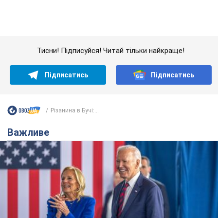
Різанина в Бучі:...
Важливе
Дружина тяжкохворого Джо Байдена назвала
перший симптом, який сигналізував про його
"агресивний" рак
Спершу лікарі не надали цьому належної уваги
6.08.2026 12:46
16,4 т.