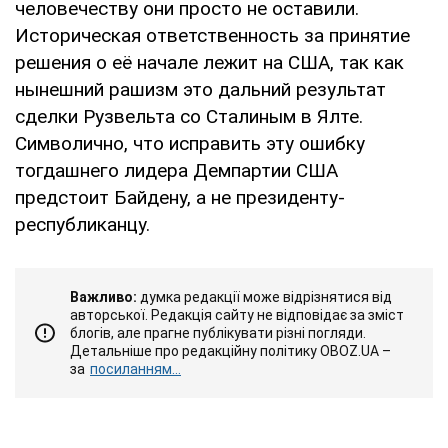
человечеству они просто не оставили.
Историческая ответственность за принятие
решения о её начале лежит на США, так как
нынешний рашизм это дальний результат
сделки Рузвельта со Сталиным в Ялте.
Символично, что исправить эту ошибку
тогдашнего лидера Демпартии США
предстоит Байдену, а не президенту-
республиканцу.
Важливо:
думка редакції може відрізнятися від
авторської. Редакція сайту не відповідає за зміст
блогів, але прагне публікувати різні погляди.
Детальніше про редакційну політику OBOZ.UA –
за
посиланням...