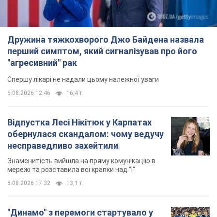
Відпустка Лесі Нікітюк у Карпатах
обернулася скандалом: чому ведучу
несправедливо захейтили
Знаменитість вийшла на пряму комунікацію в
мережі та розставила всі крапки над "і"
6.08.2026 17:32
13,1 т.
"Динамо" з перемоги стартувало у
кваліфікації Ліги конференцій. Відео
Матч відбувся в Любліні
8 годин тому
2,3 т.