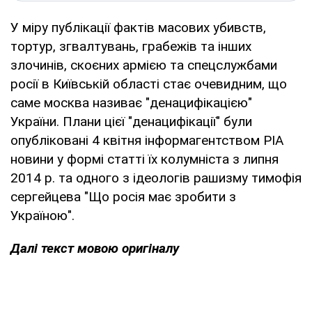
У міру публікації фактів масових убивств,
тортур, згвалтувань, грабежів та інших
злочинів, скоєних армією та спецслужбами
росії в Київській області стає очевидним, що
саме москва називає "денацифікацією"
України. Плани цієї "денацифікації" були
опубліковані 4 квітня інформагентством РІА
новини у формі статті їх колумніста з липня
2014 р. та одного з ідеологів рашизму тимофія
сергейцева "Що росія має зробити з
Україною".
Далі текст мовою оригіналу