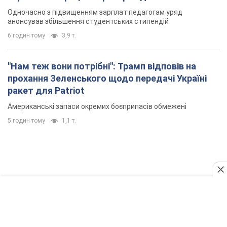
Американські запаси окремих боєприпасів обмежені
5 годин тому
1,1 т.