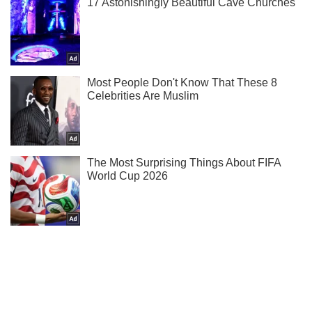
Тисни! Підписуйся! Читай тільки найкраще!
Підписатись
Підписатись