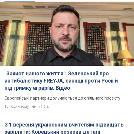
"Захист нашого життя": Зеленський про
антибалістику FREYJA, санкції проти Росії й
підтримку аграріїв. Відео
Європейські партнери долучаються до спільного проєкту
10 годин тому
71,6 т.
З 1 вересня українським вчителям підвищать
зарплати: Корецький розкрив деталі
Одночасно з підвищенням зарплат педагогам уряд
анонсував збільшення студентських стипендій
6 годин тому
3,9 т.
"Нам теж вони потрібні": Трамп відповів на
прохання Зеленського щодо передачі Україні
ракет для Patriot