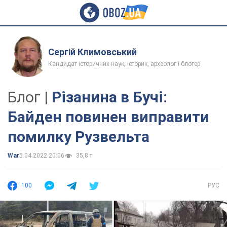
Сергій Климовський
Кандидат історичних наук, історик, археолог і блогер
Блог |
Різанина в Бучі:
Байден повинен виправити
помилку Рузвельта
War
5.04.2022 20:06
35,8 т.
100
РУС