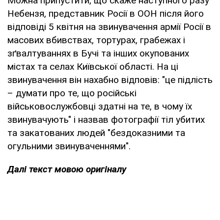
Можна припустити, що скаже наступного разу
Небензя, представник Росії в ООН після його
відповіді 5 квітня на звинувачення армії Росії в
масових вбивствах, тортурах, грабежах і
зґвалтуваннях в Бучі та інших окупованих
містах та селах Київської області. На ці
звинувачення він нахабно відповів: "це підлість
– думати про те, що російські
військовослужбовці здатні на те, в чому їх
звинувачують" і назвав фотографії тіл убитих
та закатованих людей "бездоказними та
огульними звинуваченнями".
Далі текст мовою оригіналу