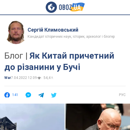
Сергій Климовський
Кандидат історичних наук, історик, археолог і блогер
Блог |
Як Китай причетний
до різанини у Бучі
War
7.04.2022 12:09
54,4 т.
141
РУС