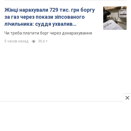
Жінці нарахували 729 тис. грн боргу
за газ через покази зіпсованого
лічильника: суддя ухвалив
неочікуване рішення
Чи треба платити борг через донарахування
5 часов назад
30,6 т.