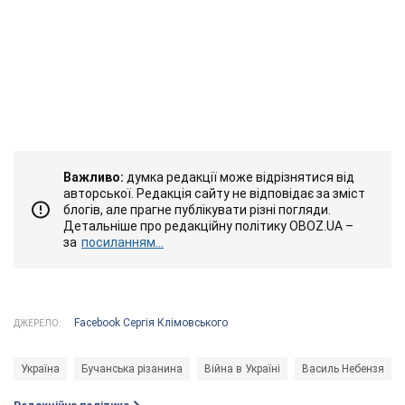
Важливо:
думка редакції може відрізнятися від
авторської. Редакція сайту не відповідає за зміст
блогів, але прагне публікувати різні погляди.
Детальніше про редакційну політику OBOZ.UA –
за
посиланням...
Facebook Сергія Клімовського
ДЖЕРЕЛО:
Україна
Бучанська різанина
Війна в Україні
Василь Небензя