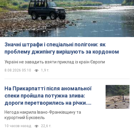
Значні штрафи і спеціальні полігони: як
проблему джипінгу вирішують за кордоном
Україні не завадить взяти приклад із країн Європи
8.08.2026 05:10
1,9 т.
На Прикарпатті після аномальної
спеки пройшла потужна злива:
дороги перетворились на річки.
Відео
Негода накрила Івано-Франківщину та
курортний Буковель
10 часов назад
22,6 т.