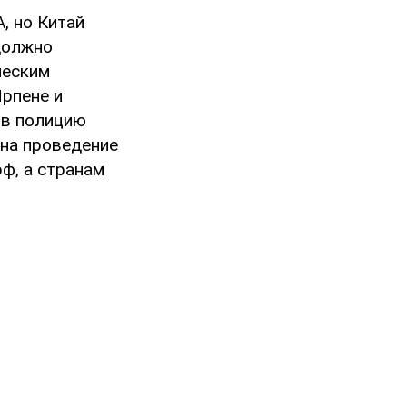
, но Китай
должно
ческим
рпене и
 в полицию
 на проведение
рф, а странам