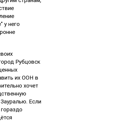
другим странам,
ствие
ление
 у него
оронне
своих
 город Рубцовск
щенных
авить их ООН в
вительно хочет
едственную
 Зауралью. Если
 гораздо
дётся