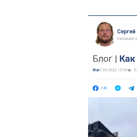
Сергей
Кандидат и
Блог |
Как
War
7.04.2022 12:09
54
141