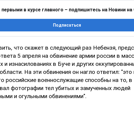
 первыми в курсе главного – подпишитесь на Новини на
Подписаться
ить, что скажет в следующий раз Небензя, предс
твета 5 апреля на обвинение армии россии в мас
х и изнасилованиях в Буче и других оккупированн
области. На эти обвинения он нагло ответил: "это
то российские военнослужащие способны на то, в 
звал фотографии тел убитых и замученных людей
ными и огульными обвинениями".