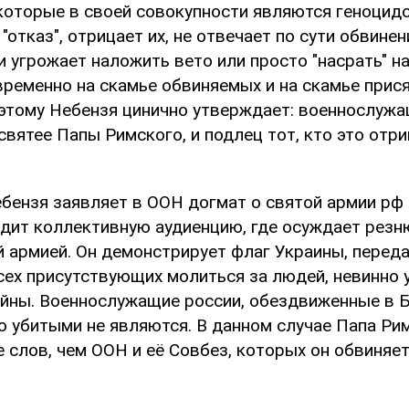
 которые в своей совокупности являются геноцид
 "отказ", отрицает их, не отвечает по сути обвинен
и угрожает наложить вето или просто "насрать" на
временно на скамье обвиняемых и на скамье прис
оэтому Небензя цинично утверждает: военнослуж
вятее Папы Римского, и подлец тот, кто это отри
Небензя заявляет в ООН догмат о святой армии рф
дит коллективную аудиенцию, где осуждает резню
й армией. Он демонстрирует флаг Украины, перед
сех присутствующих молиться за людей, невинно у
йны. Военнослужащие россии, обездвиженные в Бу
о убитыми не являются. В данном случае Папа Ри
 слов, чем ООН и её Совбез, которых он обвиняет