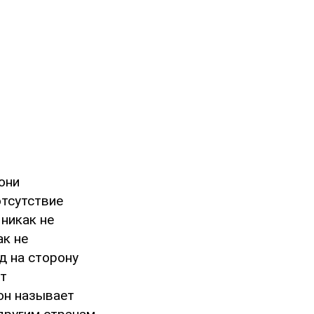
они
отсутствие
никак не
ак не
д на сторону
ет
 он называет