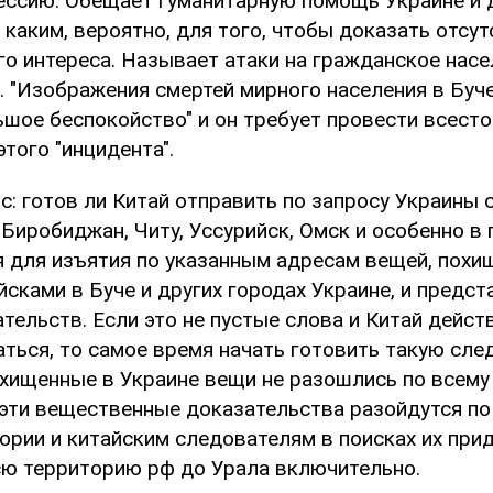
ессию. Обещает гуманитарную помощь Украине и 
 каким, вероятно, для того, чтобы доказать отсут
го интереса. Называет атаки на гражданское насе
 "Изображения смертей мирного населения в Буче"
шое беспокойство" и он требует провести всест
того "инцидента".
: готов ли Китай отправить по запросу Украины 
Биробиджан, Читу, Уссурийск, Омск и особенно в
я для изъятия по указанным адресам вещей, похи
сками в Буче и других городах Украине, и предст
тельств. Если это не пустые слова и Китай дейст
аться, то самое время начать готовить такую сл
охищенные в Украине вещи не разошлись по всему
 эти вещественные доказательства разойдутся по
ории и китайским следователям в поисках их при
сю территорию рф до Урала включительно.