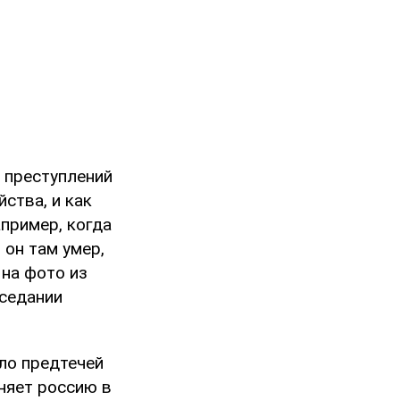
х преступлений
йства, и как
апример, когда
 он там умер,
 на фото из
аседании
ло предтечей
няет россию в