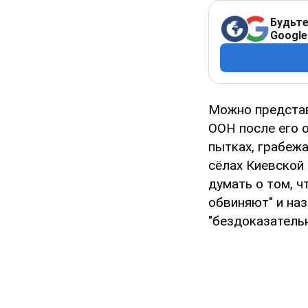
Будьте
Google
Можно представ
ООН после его о
пытках, грабежа
сёлах Киевской 
думать о том, ч
обвиняют" и на
"бездоказатель