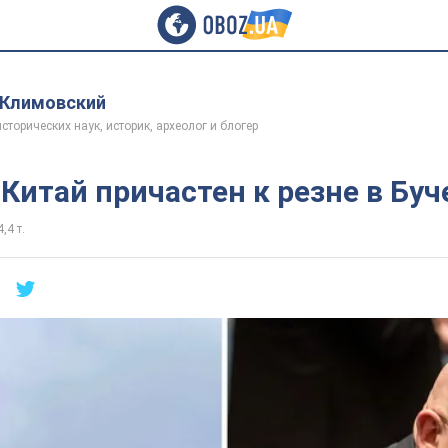
 Климовский
сторических наук, историк, археолог и блогер
 Китай причастен к резне в Буч
,4 т.