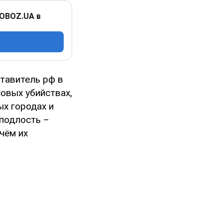
 OBOZ.UA в
тавитель рф в
совых убийствах,
ых городах и
 подлость –
чём их