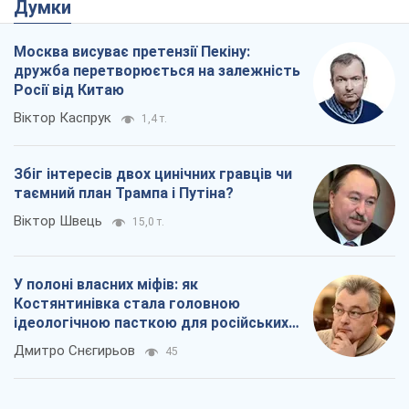
таємний план Трампа і Путіна?
Віктор Швець
15,0 т.
У полоні власних міфів: як
Костянтинівка стала головною
ідеологічною пасткою для російських
окупантів
Дмитро Снєгирьов
45