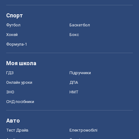
Моя школа
ГДЗ
Підручники
Онлайн уроки
ДПА
ЗНО
НМТ
СНД посібники
Авто
Тест Драйв
Електромобілі
Акції
Сервіс
Food Oboz
Рецепти
Напої
Дієти
Економіка