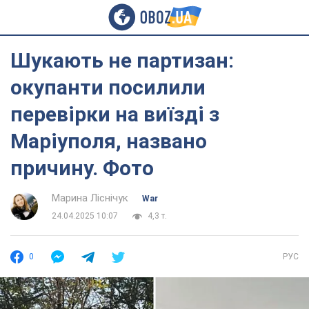
Шукають не партизан:
окупанти посилили
перевірки на виїзді з
Маріуполя, названо
причину. Фото
Марина Ліснічук
War
24.04.2025 10:07
4,3 т.
0
РУС