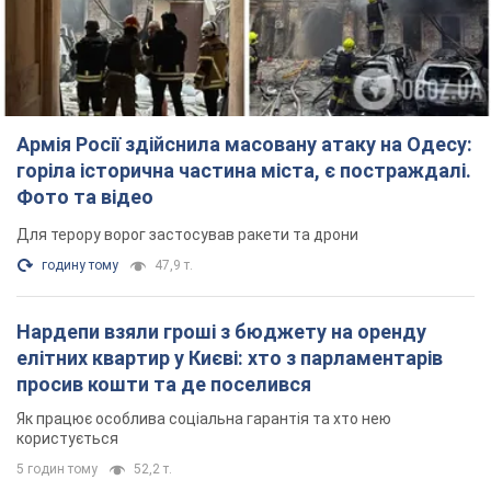
Для терору ворог застосував ракети та дрони
годину тому
47,9 т.
Нардепи взяли гроші з бюджету на оренду
елітних квартир у Києві: хто з парламентарів
просив кошти та де поселився
Як працює особлива соціальна гарантія та хто нею
користується
5 годин тому
52,2 т.
Російська армія обстріляла дві сусідні
багатоповерхівки в Харкові: двоє загиблих, 27
постраждалих
Ворог навмисно обстрілює житлові будинки
32 хвилини тому
3,9 т.