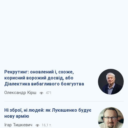
Рекрутинг: оновлений і, схоже,
корисний ворожий досвід, або
Діалектика вибагливого боягузтва
Олександр Кірш
471
Ні зброї, ні людей: як Лукашенко будує
нову армію
Ігар Тишкевич
16,1 т.
Коли закінчиться війна?
Юрій Хрістензен
11,9 т.
Україна вступила в надзвичайний