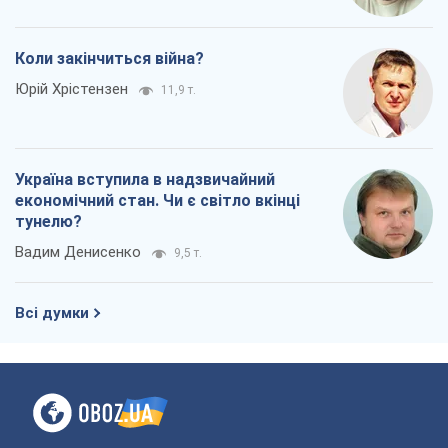
економічний стан. Чи є світло вкінці
тунелю?
Вадим Денисенко
9,5 т.
Всі думки
Про компанію
Команда
Правова інформація
Політика конфіденційності
Реклама на сайті
Документи
Редакційна політика
Журналісти OBOZ.UA на місці
подій