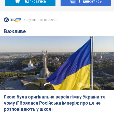
Якою була оригінальна версія гімну України та
чому її боялася Російська імперія: про це не
розповідають у школі
Державним символом є тільки перший куплет та приспів пісні
3 години тому
10,1 т.
Олександру Пономарьову – 53: що
відомо про трьох дітей секс-
символа 90-х та який вигляд вони
мають
За розвитком кар'єри артист не забував про