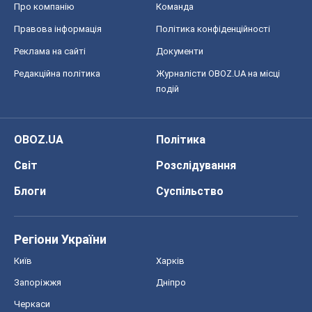
OBOZ.UA
Політика
Світ
Розслідування
Блоги
Суспільство
Регіони України
Київ
Харків
Запоріжжя
Дніпро
Черкаси
Спорт
Футбол
Баскетбол
Хокей
Бокс
Формула-1