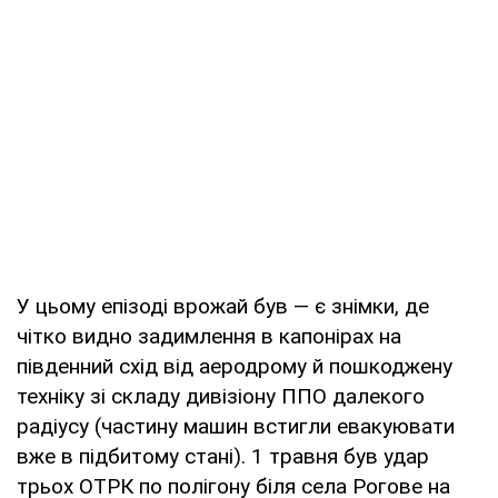
У цьому епізоді врожай був — є знімки, де
чітко видно задимлення в капонірах на
південний схід від аеродрому й пошкоджену
техніку зі складу дивізіону ППО далекого
радіусу (частину машин встигли евакуювати
вже в підбитому стані). 1 травня був удар
трьох ОТРК по полігону біля села Рогове на