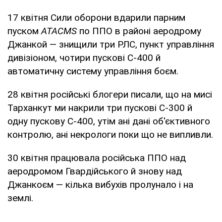
17 квітня Сили оборони вдарили парним
пуском
АТАСМS
по ППО в районі аеродрому
Джанкой — знищили три РЛС, пункт управління
дивізіоном, чотири пускові С-400 й
автоматичну систему управління боєм.
28 квітня російські блогери писали, що на мисі
Тарханкут ми накрили три пускові С-300 й
одну пускову С-400, утім ані дані об'єктивного
контролю, ані некрологи поки що не випливли.
30 квітня працювала російська ППО над
аеродромом Гвардійського й знову над
Джанкоєм — кілька вибухів пролунало і на
землі.