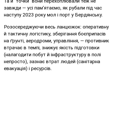
Та й "точки" вони перехоплювали теж не
завжди — усі пам'ятаємо, як рубали під час
наступу 2023 року мол і порт у Бердянську.
Розосереджуючи весь ланцюжок: оперативну
й тактичну логістику, зберігання боєприпасів
на ґрунті, аеродроми, управління, — противник
втрачає в темпі, знижує якість підготовки
(налагодити побут й інфраструктуру в полі
непросто), зазнає втрат людей (санітарна
евакуація) і ресурсів.