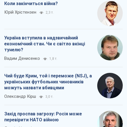
Вадим Денисенко
1,8 т.
Чий буде Крим, той і переможе (NSJ), а
українських футбольних чиновників
можуть назвати вбивцями
Олександр Кірш
3,0 т.
Захід проспав загрозу: Росія може
перевірити НАТО війною
Леонід Невзлін
6,1 т.
Всі думки