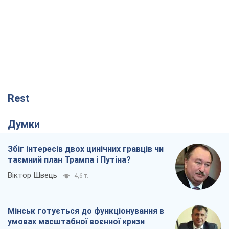
Думки
Збіг інтересів двох цинічних гравців чи
таємний план Трампа і Путіна?
Віктор Швець
4,6 т.
Мінськ готується до функціонування в
умовах масштабної воєнної кризи
Олександр Левченко
8,9 т.
Ні зброї, ні людей: як Лукашенко будує
нову армію
Ігар Тишкевич
2,4 т.