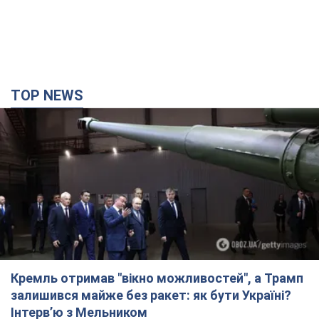
Кремль отримав "вікно можливостей", а Трамп
залишився майже без ракет: як бути Україні?
Інтерв’ю з Мельником
Думка, що в Росії закінчаться балістичні ракети, вкрай
небезпечна, наголосив експерт
2 години тому
10,6 т.
"Все горіло": очевидиця розповіла про загибель
3-річного хлопчика і його рідних внаслідок
атаки РФ на Київщину. Відео та фото