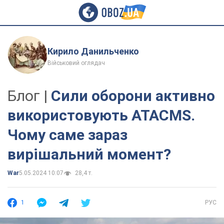
Кирило Данильченко
Військовий оглядач
Блог |
Сили оборони активно
використовують ATACMS.
Чому саме зараз
вирішальний момент?
War
5.05.2024 10:07
28,4 т.
1
РУС