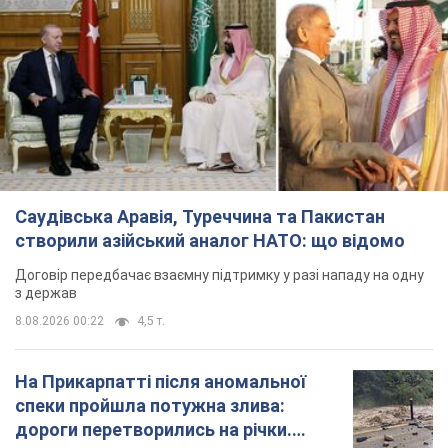
Саудівська Аравія, Туреччина та Пакистан
створили азійський аналог НАТО: що відомо
Договір передбачає взаємну підтримку у разі нападу на одну
з держав
8.08.2026 00:22
4,5 т.
На Прикарпатті після аномальної
спеки пройшла потужна злива:
дороги перетворились на річки.
Відео
Негода накрила Івано-Франківщину та
курортний Буковель
4 години тому
7,7 т.
Хорватія принизила збірну Росії зі
спортивної гімнастики, офіційно не
допустивши до чемпіонату Європи
основних спортсменів