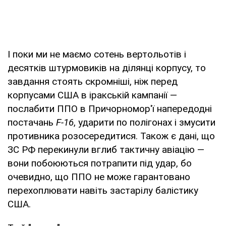
І поки ми не маємо сотень вертольотів і
десятків штурмовиків на ділянці корпусу, то
завдання стоять скромніші, ніж перед
корпусами США в іракській кампанії —
послабити ППО в Причорномор'ї напередодні
постачань
F-16
, ударити по полігонах і змусити
противника розосередитися. Також є дані, що
ЗС РФ перекинули вглиб тактичну авіацію —
вони побоюються потрапити під удар, бо
очевидно, що ППО не може гарантовано
перехоплювати навіть застарілу балістику
США.