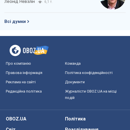
Про компанію
Команда
Правова інформація
Політика конфіденційності
Реклама на сайті
Документи
Редакційна політика
Журналісти OBOZ.UA на місці
подій
OBOZ.UA
Політика
Світ
Розслідування
Блоги
Суспільство
Регіони України
Київ
Харків
Запоріжжя
Дніпро