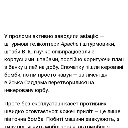
У проломи активно заводили авіацію —
штурмові гелікоптери
Apache
і штурмовики,
штаби ВПС гнучко співпрацювали з
корпусними штабами, постійно коригуючи план
з банку цілей на добу. Спочатку пішли керовані
бомби, потім просто чавун — за лічені дні
війська Саддама перетворилися на
некеровану юрбу.
Проте без експлуатації касет противник
швидко оговтається: кожен приліт — це лише
півтонна бомба. Побиті машини евакуюють, з
тилу підтягнуть мобілізовані автомобілі з