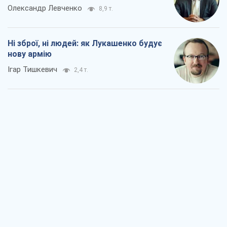
Коли закінчиться війна?
Юрій Хрістензен
2,3 т.
Україна вступила в надзвичайний
економічний стан. Чи є світло вкінці
тунелю?