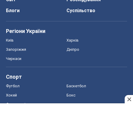
Черкаси
Спорт
Футбол
Баскетбол
Хокей
Бокс
Формула-1
Моя школа
ГДЗ
Підручники
Онлайн уроки
ДПА
ЗНО
НМТ
СНД посібники
Авто
Тест Драйв
Електромобілі