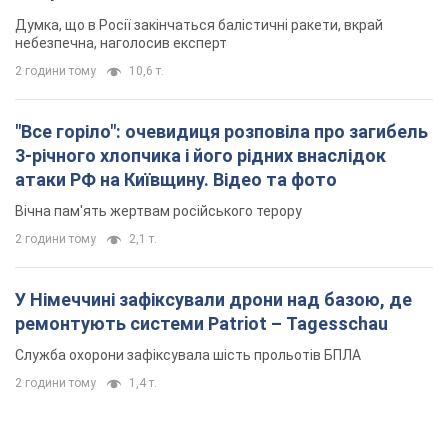
Вічна пам'ять жертвам російського терору
2 години тому
2,1 т.
У Німеччині зафіксували дрони над базою, де
ремонтують системи Patriot – Tagesschau
Служба охорони зафіксувала шість прольотів БПЛА
2 години тому
1,4 т.