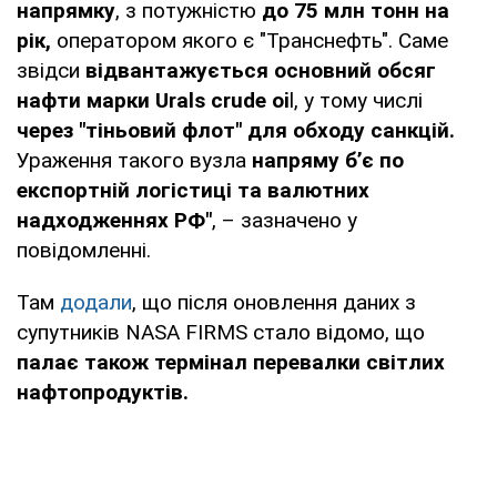
напрямку
, з потужністю
до 75 млн тонн на
рік,
оператором якого є "Транснефть". Саме
звідси
відвантажується основний обсяг
нафти марки Urals crude oi
l, у тому числі
через "тіньовий флот" для обходу санкцій.
Ураження такого вузла
напряму б’є по
експортній логістиці та валютних
надходженнях РФ"
, – зазначено у
повідомленні.
Там
додали
, що після оновлення даних з
супутників NASA FIRMS стало відомо, що
палає також термінал перевалки світлих
нафтопродуктів.