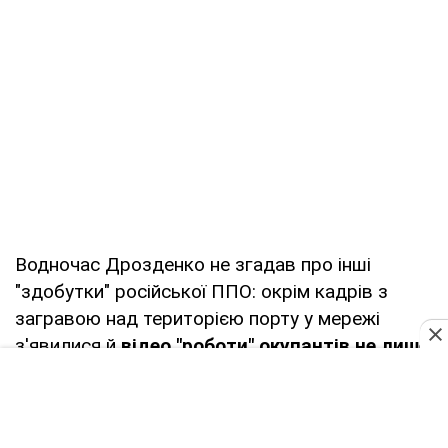
Водночас Дрозденко не згадав про інші
"здобутки" російської ППО: окрім кадрів з
загравою над територією порту у мережі
з'явилися й
відео "роботи" окупантів не лише
по дронах, а й по населених пунктах
області.