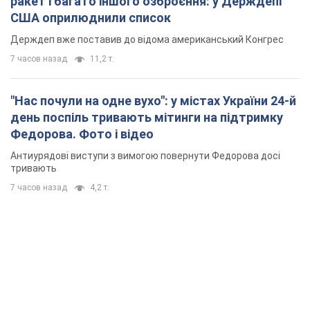
ракет і багато іншого озброєння: у Держдепі
США оприлюднили список
Держдеп вже поставив до відома американський Конгрес
7 часов назад
11,2 т.
"Нас почули на одне вухо": у містах України 24-й
день поспіль тривають мітинги на підтримку
Федорова. Фото і відео
Антиурядові виступи з вимогою повернути Федорова досі
тривають
7 часов назад
4,2 т.