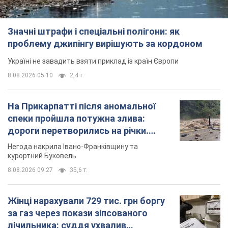
Значні штрафи і спеціальні полігони: як
проблему джипінгу вирішують за кордоном
Україні не завадить взяти приклад із країн Європи
8.08.2026 05:10
2,4 т.
На Прикарпатті після аномальної
спеки пройшла потужна злива:
дороги перетворились на річки.
Відео
Негода накрила Івано-Франківщину та
курортний Буковель
8.08.2026 09:27
35,6 т.
Жінці нарахували 729 тис. грн боргу
за газ через покази зіпсованого
лічильника: суддя ухвалив