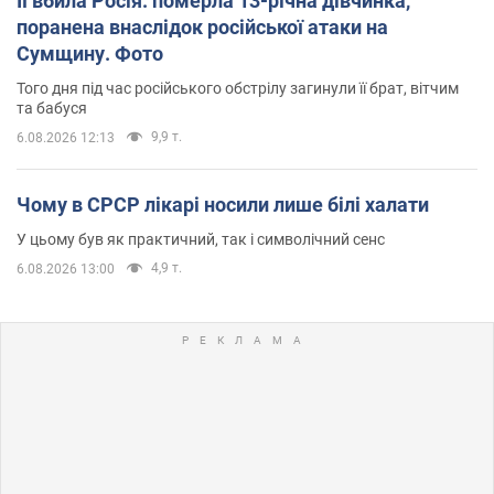
Її вбила Росія: померла 13-річна дівчинка,
поранена внаслідок російської атаки на
Сумщину. Фото
Того дня під час російського обстрілу загинули її брат, вітчим
та бабуся
9,9 т.
6.08.2026 12:13
Чому в СРСР лікарі носили лише білі халати
У цьому був як практичний, так і символічний сенс
4,9 т.
6.08.2026 13:00