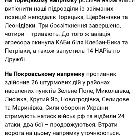
На Торецькому напрямку
росіяни намагалися
витіснити наші підрозділи із займаних
позицій неподалік Торецька, Щербинівки та
Леонідівки. Три боєзіткнення завершено,
чотири – тривають. До того ж авіація
агресора скинула КАБи біля Клебан-Бика та
Петрівки, а також запустила 14 НАРів по
Дружбі.
На Покровському напрямку
противник
здійснив 26 штурмових дій у районах
населених пунктів Зелене Поле, Миколаївка,
Лисівка, Крутий Яр, Новогродівка, Селидове
та Маринівка. Сили оборони України
стримують натиск військ рф та відбили 24
атаки, два бої – продовжуються. Втрати
ворога на цьому напрямку уточнюються.