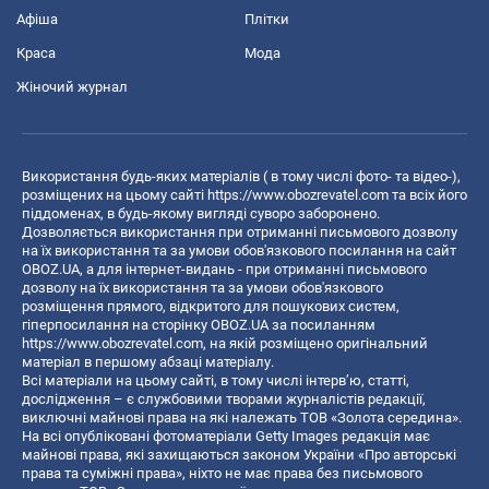
Афіша
Плітки
Краса
Мода
Жіночий журнал
Використання будь-яких матеріалів ( в тому числі фото- та відео-),
розміщених на цьому сайті
https://www.obozrevatel.com
та всіх його
піддоменах, в будь-якому вигляді суворо заборонено.
Дозволяється використання при отриманні письмового дозволу
на їх використання та за умови обов'язкового посилання на сайт
OBOZ.UA, а для інтернет-видань - при отриманні письмового
дозволу на їх використання та за умови обов'язкового
розміщення прямого, відкритого для пошукових систем,
гіперпосилання на сторінку OBOZ.UA за посиланням
https://www.obozrevatel.com
, на якій розміщено оригінальний
матеріал в першому абзаці матеріалу.
Всі матеріали на цьому сайті, в тому числі інтерв’ю, статті,
дослідження – є службовими творами журналістів редакції,
виключні майнові права на які належать ТОВ «Золота середина».
На всі опубліковані фотоматеріали Getty Images редакція має
майнові права, які захищаються законом України «Про авторські
права та суміжні права», ніхто не має права без письмового