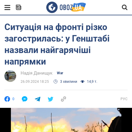
Ситуація на фронті різко
загострилась: у Генштабі
назвали найгарячіші
напрямки
Надія Данищук
War
26.09.2024 18:25
3 хвилини
14,9 т.
0
РУС