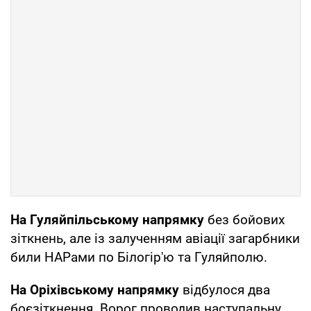
На Гуляйпільському напрямку
без бойових
зіткнень, але із залученням авіації загарбники
били НАРами по Білогір'ю та Гуляйполю.
На Оріхівському напрямку
відбулося два
боєзіткнення. Ворог проводив наступальну