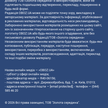
дозволу ТОВ «Золота середина» їх використовувати, вони не
підлягають подальшому відтворенню, перекладу, поширенню в
будь-якій формі.
Редакція OBOZ.UA може не поділяти точку зору, викладену в
авторському матеріалі. За достовірність інформації, опублікованої
в рекламних матеріалах, відповідальність несе рекламодавець.
Заборонено використання матеріалів розміщених на цьому сайті,
хоч із зазначенням гіперпосилання на сторінку цього сайту,
логотипу OBOZ.UA або будь-якого іншого згадування, але без
письмового дозволу Редакції/ТОВ «Золота середина»
Незаконним використанням матеріалів буде вважатися: будь-яке
копiювання, публiкацiя, передрук, наступне поширення,
використання, переробка з використанням, включенням до
складу інших матеріалів, розповсюдження, адаптація, переклад
та інші подібні зміни матеріалу.
Назва онлайн медіа — «OBOZ.UA»
- суб'єкт у сфері онлайн медіа;
- ідентифікатор медіа — R40-06156;
- поштова адреса — вул. Деревообробна, буд. 7, м. Київ, 01013;
- адреса електронної пошти —
[email protected]
; - телефон — (044)
585 46 20
© 2026 Всі права захищені, ТОВ "Золота середина".