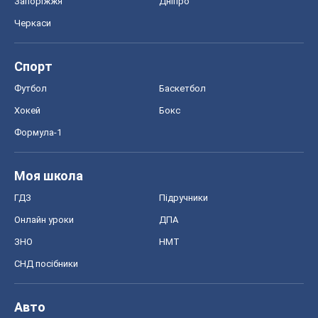
Запоріжжя
Дніпро
Черкаси
Спорт
Футбол
Баскетбол
Хокей
Бокс
Формула-1
Моя школа
ГДЗ
Підручники
Онлайн уроки
ДПА
ЗНО
НМТ
СНД посібники
Авто