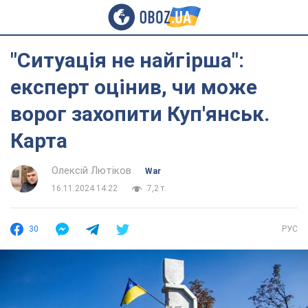
"Ситуація не найгірша":
експерт оцінив, чи може
ворог захопити Куп'янськ.
Карта
Олексій Лютіков
War
16.11.2024 14:22
7,2 т.
30
РУС