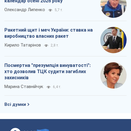
календар осені 2026 року
Олександр Липенко
5,7 т.
Ракетний щит і меч України: ставка на
виробництво власних ракет
Кирило Татарінов
2,8 т.
Посмертна "презумпція винуватості":
хто дозволив ТЦК судити загиблих
захисників
Марина Ставнійчук
6,4 т.
Всі думки