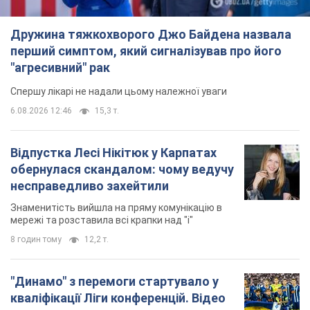
Дружина тяжкохворого Джо Байдена назвала
перший симптом, який сигналізував про його
"агресивний" рак
Спершу лікарі не надали цьому належної уваги
6.08.2026 12:46
15,3 т.
Відпустка Лесі Нікітюк у Карпатах
обернулася скандалом: чому ведучу
несправедливо захейтили
Знаменитість вийшла на пряму комунікацію в
мережі та розставила всі крапки над "і"
8 годин тому
12,2 т.
"Динамо" з перемоги стартувало у
кваліфікації Ліги конференцій. Відео