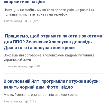
скаржитись на ціни
Чому ціни на мобільний зв'язок зросли у кілька разів і як
поліпшити якість інтернету на телефоні
4 часа назад
25,5 т.
"Працюємо, щоб отримати пакети з ракетами
для ППО": Зеленський заслухав доповідь
Драпатого і анонсував нові кроки
Зокрема, він обговорив з головкомом кадрові питання в
українській армії
41 минуту назад
498
В окупованій Ялті прогриміли потужні вибухи:
валить чорний дим. Фото і відео
Місто, ймовірно, опинилося під атакою дронів
2 часа назад
3,5 т.