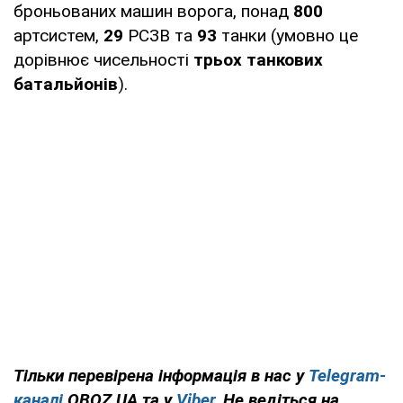
броньованих машин ворога, понад
800
артсистем,
29
РСЗВ та
93
танки (умовно це
дорівнює чисельності
трьох танкових
батальйонів
).
Тільки перевірена інформація в нас у
Telegram-
каналі
OBOZ.UA та у
Viber
. Не ведіться на