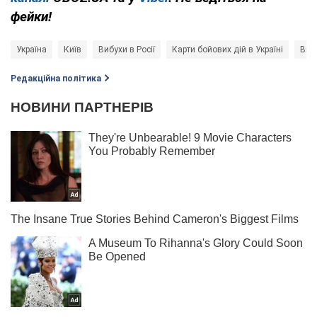
фейки!
Україна
Київ
Вибухи в Росії
Карти бойових дій в Україні
Війн
Редакційна політика