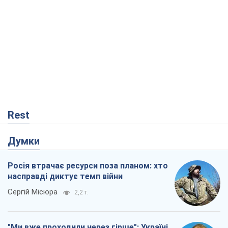
Rest
Думки
Росія втрачає ресурси поза планом: хто
насправді диктує темп війни
Сергій Місюра
2,2 т.
"Ми вже проходили через гірше": Україні