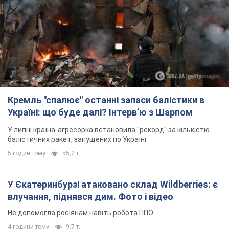
Кремль "спалює" останні запаси балістики в
Україні: що буде далі? Інтерв’ю з Шарпом
У липні країна-агресорка встановила "рекорд" за кількістю
балістичних ракет, запущених по Україні
5 годин тому
55,2 т.
У Єкатеринбурзі атаковано склад Wildberries: є
влучання, піднявся дим. Фото і відео
Не допомогла росіянам навіть робота ППО
4 години тому
9,7 т.