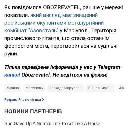
Як повідомляв OBOZREVATEL, раніше у мережі
показали,
який вигляд має знищений
російськими окупантами металургійний
комбінат "Азовсталь"
у Маріуполі. Територія
промислового гіганта, що стала останнім
форпостом міста, перетворилася на суцільні
руїни.
Тільки перевірена інформація у нас у Telegram-
каналі
Obozrevatel. Не ведіться на фейки!
Україна
Маріуполь
Блокада Маріуполя
Війна в Україні
Азов
Редакційна політика