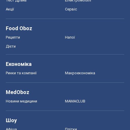
Тест Драйв
Електромобілі
Акції
Сервіс
Food Oboz
Рецепти
Напої
Дієти
Економіка
Ринки та компанії
Макроекономіка
MedOboz
Новини медицини
MAMACLUB
Шоу
Афіша
Плітки