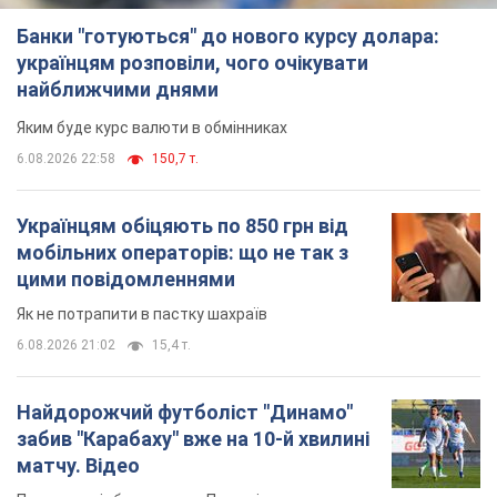
Банки "готуються" до нового курсу долара:
українцям розповіли, чого очікувати
найближчими днями
Яким буде курс валюти в обмінниках
6.08.2026 22:58
150,7 т.
Українцям обіцяють по 850 грн від
мобільних операторів: що не так з
цими повідомленнями
Як не потрапити в пастку шахраїв
6.08.2026 21:02
15,4 т.
Найдорожчий футболіст "Динамо"
забив "Карабаху" вже на 10-й хвилині
матчу. Відео