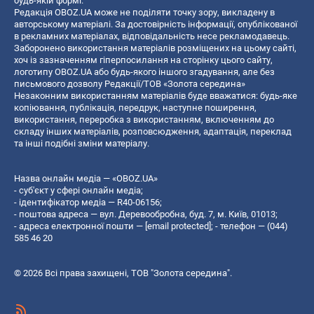
будь-якій формі.
Редакція OBOZ.UA може не поділяти точку зору, викладену в
авторському матеріалі. За достовірність інформації, опублікованої
в рекламних матеріалах, відповідальність несе рекламодавець.
Заборонено використання матеріалів розміщених на цьому сайті,
хоч із зазначенням гіперпосилання на сторінку цього сайту,
логотипу OBOZ.UA або будь-якого іншого згадування, але без
письмового дозволу Редакції/ТОВ «Золота середина»
Незаконним використанням матеріалів буде вважатися: будь-яке
копiювання, публiкацiя, передрук, наступне поширення,
використання, переробка з використанням, включенням до
складу інших матеріалів, розповсюдження, адаптація, переклад
та інші подібні зміни матеріалу.
Назва онлайн медіа — «OBOZ.UA»
- суб'єкт у сфері онлайн медіа;
- ідентифікатор медіа — R40-06156;
- поштова адреса — вул. Деревообробна, буд. 7, м. Київ, 01013;
- адреса електронної пошти —
[email protected]
; - телефон — (044)
585 46 20
© 2026 Всі права захищені, ТОВ "Золота середина".