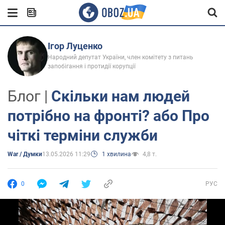
Ігор Луценко
Народний депутат України, член комітету з питань
запобігання і протидії корупції
Блог |
Скільки нам людей
потрібно на фронті? або Про
чіткі терміни служби
War / Думки
13.05.2026 11:29
1 хвилина
4,8 т.
0
РУС