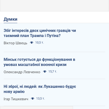
Думки
Збіг інтересів двох цинічних гравців чи
таємний план Трампа і Путіна?
Віктор Швець
10,5 т.
Мінськ готується до функціонування в
умовах масштабної воєнної кризи
Олександр Левченко
15,7 т.
Ні зброї, ні людей: як Лукашенко будує
нову армію
Ігар Тишкевич
13,5 т.