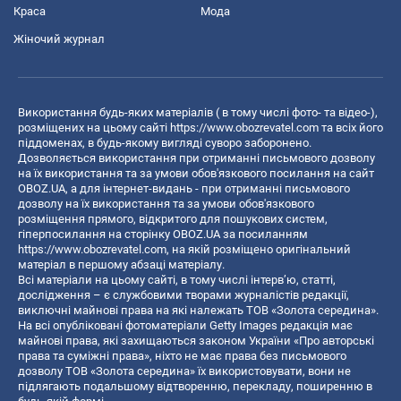
Краса
Мода
Жіночий журнал
Використання будь-яких матеріалів ( в тому числі фото- та відео-),
розміщених на цьому сайті
https://www.obozrevatel.com
та всіх його
піддоменах, в будь-якому вигляді суворо заборонено.
Дозволяється використання при отриманні письмового дозволу
на їх використання та за умови обов'язкового посилання на сайт
OBOZ.UA, а для інтернет-видань - при отриманні письмового
дозволу на їх використання та за умови обов'язкового
розміщення прямого, відкритого для пошукових систем,
гіперпосилання на сторінку OBOZ.UA за посиланням
https://www.obozrevatel.com
, на якій розміщено оригінальний
матеріал в першому абзаці матеріалу.
Всі матеріали на цьому сайті, в тому числі інтерв’ю, статті,
дослідження – є службовими творами журналістів редакції,
виключні майнові права на які належать ТОВ «Золота середина».
На всі опубліковані фотоматеріали Getty Images редакція має
майнові права, які захищаються законом України «Про авторські
права та суміжні права», ніхто не має права без письмового
дозволу ТОВ «Золота середина» їх використовувати, вони не
підлягають подальшому відтворенню, перекладу, поширенню в