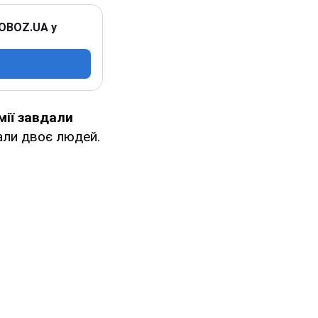
 OBOZ.UA у
мії завдали
али двоє людей.