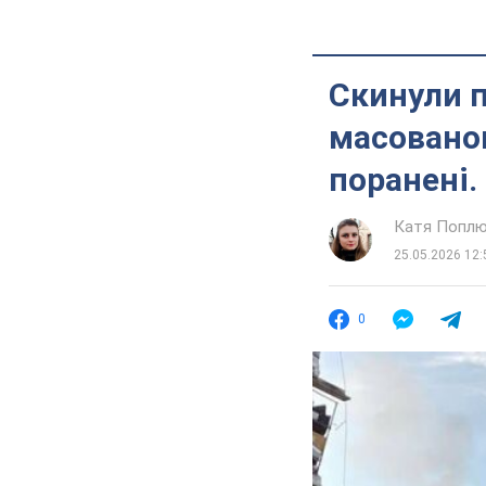
Скинули п
масованог
поранені.
Катя Попл
25.05.2026 12:
0