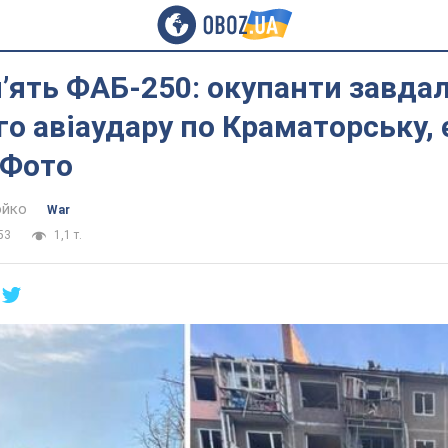
ʼять ФАБ-250: окупанти завда
о авіаудару по Краматорську, 
 Фото
юйко
War
53
1,1 т.