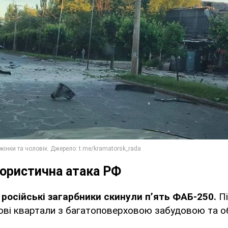
рористична атака РФ
 російські загарбники скинули пʼять ФАБ-250.
П
ві квартали з багатоповерховою забудовою та об