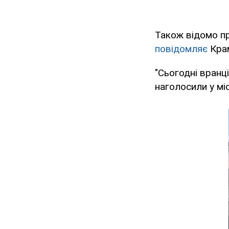
Також відомо пр
повідомляє
Крам
"Сьогодні вранц
наголосили у мі