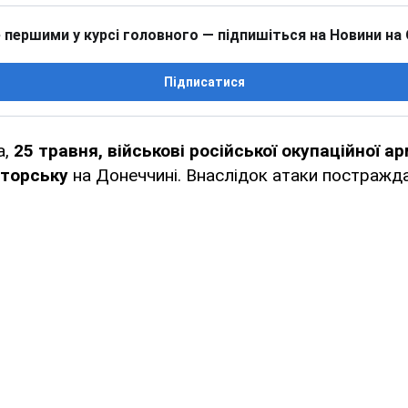
 першими у курсі головного — підпишіться на Новини на
Підписатися
а,
25 травня, військові російської окупаційної ар
аторську
на Донеччині. Внаслідок атаки постражд