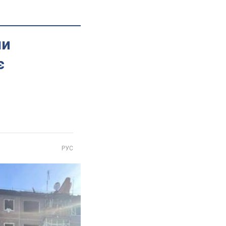
ли
є
РУС