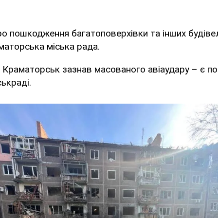
о пошкодження багатоповерхівки та інших будіве
аторська міська рада.
і Краматорськ зазнав масованого авіаудару – є пор
ськраді.