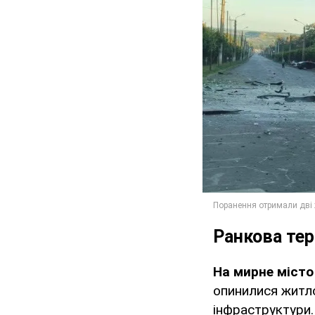
Ранкова те
На мирне місто
опинилися житло
інфраструктури.