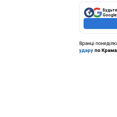
Будьте
Google
Вранці понеділк
удару
по Крам