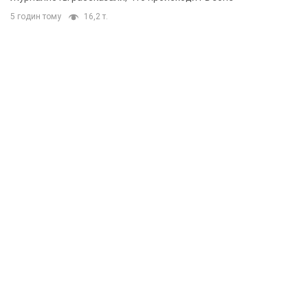
5 годин тому
16,2 т.