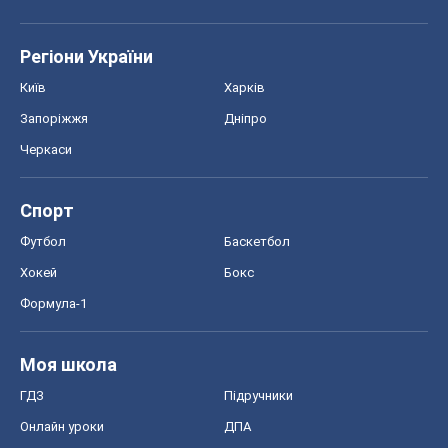
Хокей
Бокс
Формула-1
Моя школа
ГДЗ
Підручники
Онлайн уроки
ДПА
ЗНО
НМТ
СНД посібники
Авто
Тест Драйв
Електромобілі
Акції
Сервіс
Food Oboz