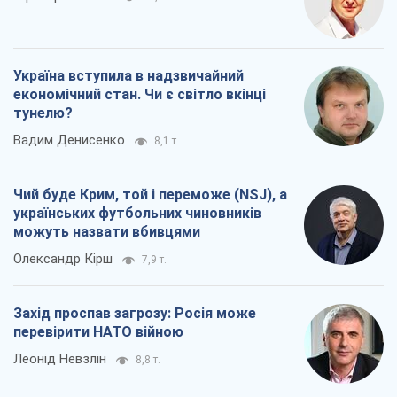
можуть назвати вбивцями
Олександр Кірш
7,9 т.
Захід проспав загрозу: Росія може
перевірити НАТО війною
Леонід Невзлін
8,8 т.
Всі думки
Про компанію
Команда
Правова інформація
Політика конфіденційності
Реклама на сайті
Документи