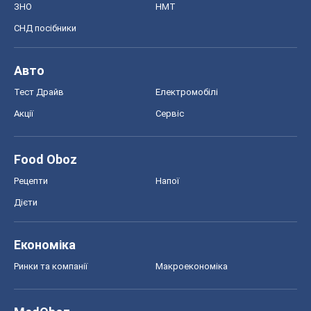
Рецепти
Напої
Дієти
Економіка
Ринки та компанії
Макроекономіка
MedOboz
Новини медицини
MAMACLUB
Шоу
Афіша
Плітки
Краса
Мода
Жіночий журнал