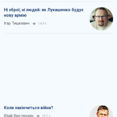
Коли закінчиться війна?
Юрій Хрістензен
10,1 т.
Україна вступила в надзвичайний
економічний стан. Чи є світло вкінці
тунелю?
Вадим Денисенко
8,1 т.
Чий буде Крим, той і переможе (NSJ), а
українських футбольних чиновників