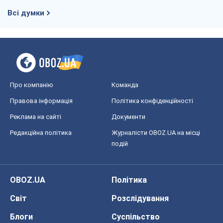
Редакційна політика
Журналісти OBOZ.UA на місці
подій
OBOZ.UA
Політика
Світ
Розслідування
Блоги
Суспільство
Регіони України
Київ
Харків
Запоріжжя
Дніпро
Черкаси
Спорт
Футбол
Баскетбол