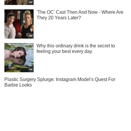
Ти ще не читаєш наш Telegram? А даремно! Підписуйся
Підписатись
Підписатись