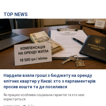
Нардепи взяли гроші з бюджету на оренду
елітних квартир у Києві: хто з парламентарів
просив кошти та де поселився
Як працює особлива соціальна гарантія та хто нею
користується
годину тому
8,3 т.
Армія Росії здійснила масовану атаку на Одесу:
горіла історична частина міста, є постраждалі.
Фото та відео
Для терору ворог застосував ракети та дрони
6 хвилин тому
17,4 т.
Під прицілом – Київ: розвідка попереджає про
масштабні атаки на енергетику до Дня