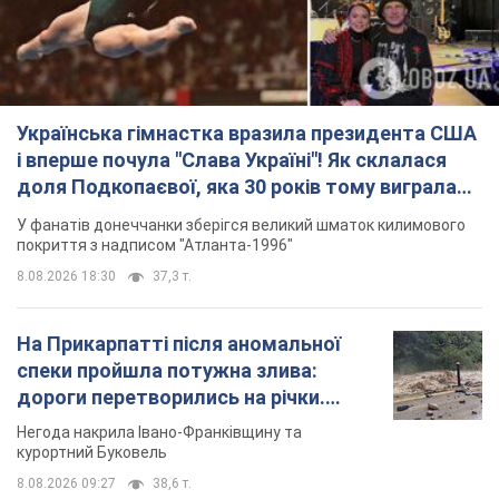
На Прикарпатті після аномальної
спеки пройшла потужна злива:
дороги перетворились на річки.
Відео
Негода накрила Івано-Франківщину та
курортний Буковель
8.08.2026 09:27
38,6 т.
Жінці нарахували 729 тис. грн боргу
за газ через покази зіпсованого
лічильника: суддя ухвалив
неочікуване рішення
Чи треба платити борг через донарахування
8.08.2026 14:43
32,2 т.