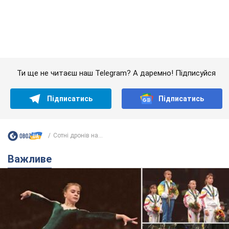
Сотні дронів на...
Важливе
Українська гімнастка вразила президента США
і вперше почула "Слава Україні"! Як склалася
доля Подкопаєвої, яка 30 років тому виграла
"золото" Олімпіади
У фанатів донеччанки зберігся великий шматок килимового
покриття з надписом "Атланта-1996"
8.08.2026 18:30
37,3 т.