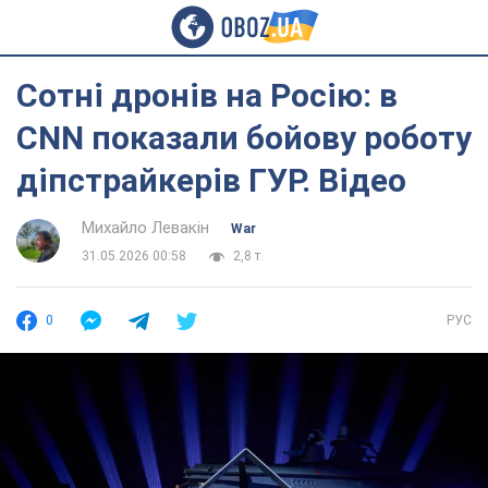
Сотні дронів на Росію: в
CNN показали бойову роботу
діпстрайкерів ГУР. Відео
Михайло Левакін
War
31.05.2026 00:58
2,8 т.
0
РУС