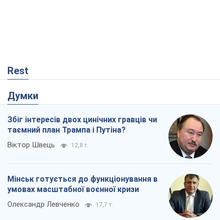
таємний план Трампа і Путіна?
Віктор Швець
12,8 т.
Мінськ готується до функціонування в
умовах масштабної воєнної кризи
Олександр Левченко
17,7 т.
Ні зброї, ні людей: як Лукашенко будує
нову армію
Ігар Тишкевич
14,9 т.