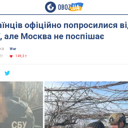
аїнців офіційно попросилися в
ії, але Москва не поспішає
ка
War
21
149,3 т.