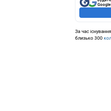
Google
За час існуванн
близько 300
ко