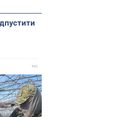
ідпустити
РУС