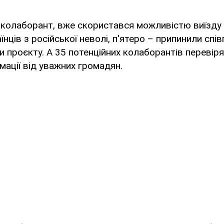
 колаборант, вже скористався можливістю виїзду
нців з російської неволі, п'ятеро – припинили спі
 проєкту. А 35 потенційних колаборантів перевір
мації від уважних громадян.