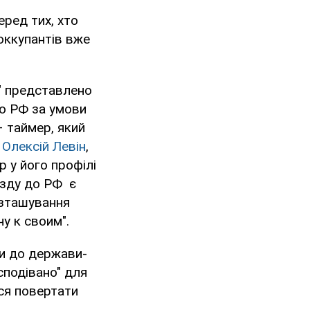
еред тих, хто
 оккупантів вже
м" представлено
до РФ за умови
– таймер, який
є
Олексій Левін
,
р у його профілі
їзду до РФ є
озташування
чу к своим".
ти до держави-
сподівано" для
ся повертати