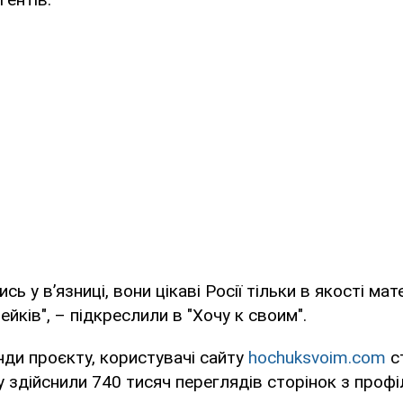
сь у в’язниці, вони цікаві Росії тільки в якості мат
йків", – підкреслили в "Хочу к своим".
ди проєкту, користувачі сайту
hochuksvoim.com
с
у здійснили 740 тисяч переглядів сторінок з проф