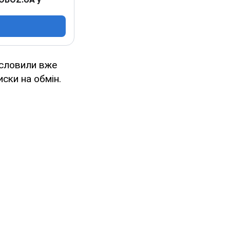
исловили вже
иски на обмін.