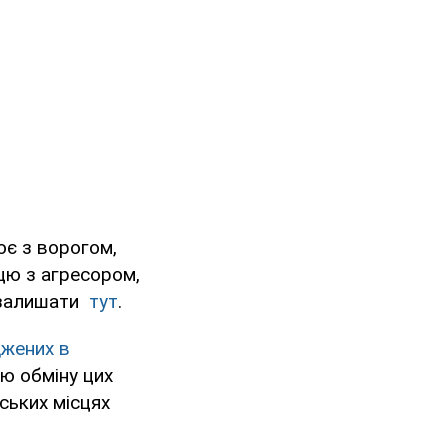
ює з ворогом,
ацю з агресором,
а залишати
тут
.
джених в
ою обміну цих
ських місцях