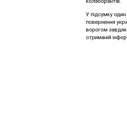
колаборантів.
У підсумку один
повернення украї
ворогом завдяки
отриманій інфор