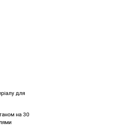
еріалу для
таном на 30
ілями