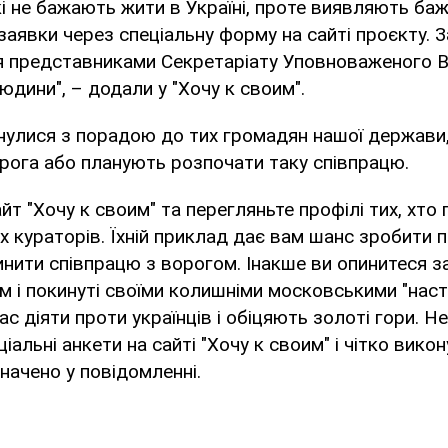
кі не бажають жити в Україні, проте виявляють ба
 заявки через спеціальну форму на сайті проєкту. 
 представниками Секретаріату Уповноваженого В
юдини", – додали у "Хочу к своим".
нулися з порадою до тих громадян нашої держави,
рога або планують розпочати таку співпрацю.
йт "Хочу к своим" та перегляньте профілі тих, хто
х кураторів. Їхній приклад дає вам шанс зробити 
инити співпрацю з ворогом. Інакше ви опинитеся з
 і покинуті своїми колишніми московськими "наст
с діяти проти українців і обіцяють золоті гори. Не
альні анкети на сайті "Хочу к своим" і чітко вико
азначено у повідомленні.