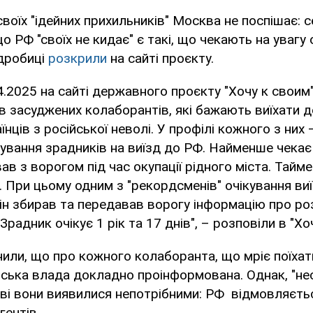
своїх "ідейних прихильників" Москва не поспішає: с
о РФ "своїх не кидає" є такі, що чекають на увагу
одробиці
розкрили
на сайті проєкту.
4.2025 на сайті державного проєкту "Хочу к свои
в засуджених колаборантів, які бажають виїхати 
нців з російської неволі. У профілі кожного з них 
кування зрадників на виїзд до РФ. Найменше чека
в з ворогом під час окупації рідного міста. Тайме
. При цьому одним з "рекордсменів" очікування ви
Він збирав та передавав ворогу інформацію про р
 Зрадник очікує 1 рік та 17 днів", – розповіли в "Хо
нили, що про кожного колаборанта, що мріє поїха
йська влада докладно проінформована. Однак, "не
кві вони виявилися непотрібними: РФ відмовляєть
гентів.