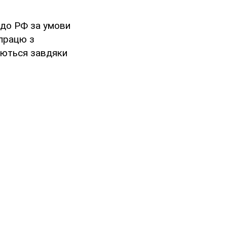
 до РФ за умови
впрацю з
яються завдяки