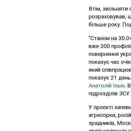
Втім, звільняти 
розраховував, щ
більше року. П
"Станом на 30.0
вже 300 профілі
повернення украї
показує час очі
який співпрацюва
показує 21 день
Анатолій Ільїн
. 
підрозділів ЗСУ.
У проєкті запев
агресорки, росі
зрадників, Мос
своїх колишніх а