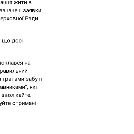
жання жити в
Зазначені заявки
ерховної Ради
 що досі
 поклався на
правильний
а гратами забуті
авниками", які
 зволікайте.
нуйте отримані