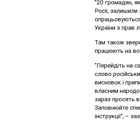
"20 громадян, я
Росії, залишили
опрацьовуються
України з прав л
Там також звер
працюють на во
"Перейдіть на са
слово російськи
висновок і прип
власним народом
зараз просять ва
Заповнюйте спеці
інструкції", – з