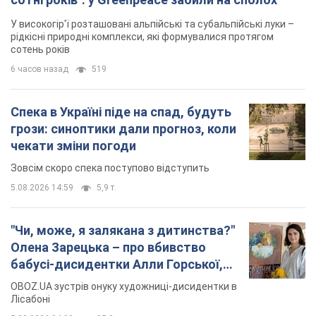
У високогір'ї розташовані альпійські та субальпійські луки –
рідкісні природні комплекси, які формувалися протягом
сотень років
6 часов назад
519
Спека в Україні піде на спад, будуть
грози: синоптики дали прогноз, коли
чекати зміни погоди
Зовсім скоро спека поступово відступить
5.08.2026 14:59
5,9 т.
"Чи, може, я залякана з дитинства?"
Олена Зарецька – про вбивство
бабусі-дисидентки Алли Горської,
критику Дмитра Стуса та втечу в
OBOZ.UA зустрів онуку художниці-дисидентки в
Португалію з 5 дітьми
Лісабоні