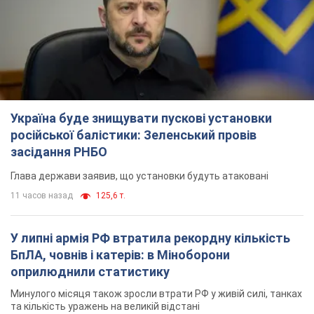
Україна буде знищувати пускові установки
російської балістики: Зеленський провів
засідання РНБО
Глава держави заявив, що установки будуть атаковані
11 часов назад
125,6 т.
У липні армія РФ втратила рекордну кількість
БпЛА, човнів і катерів: в Міноборони
оприлюднили статистику
Минулого місяця також зросли втрати РФ у живій силі, танках
та кількість уражень на великій відстані