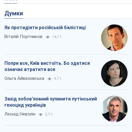
Думки
Як протидіяти російській балістиці
Віталій Портников
14,1 т.
Попри все, Київ вистоїть. Бо здатися
означає втратити все
Ольга Айвазовська
9,7 т.
Захід зобов'язаний зупинити путінський
геноцид українців
Леонід Невзлін
2,7 т.