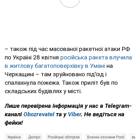
– також під час масованої ракетної атаки РФ
по Україні 28 квітня
російська ракета влучила
в житлову багатоповерхівку в Умані
на
Черкащині – там зруйновано під’їзд і
спалахнула пожежа. Також приліт був по
складських будівлях у місті.
Лише перевірена інформація у нас в Telegram-
каналі
Obozrevatel
та у
Viber
. Не ведіться на
фейки!
Україна
Дніпро
Російські обстріли
Воєнні злочини Росії
виб