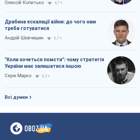
Олексій Копитько
4,7 т.
Драбина ескалації війни: до чого нам
треба готуватися
Андрій Шевчишин
5,7 т.
"Коли хочеться помсти": чому стратегія
України має залишатися іншою
Серж Марко
6,2 т.
Всі думки