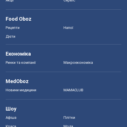
Акції
Сервіс
Food Oboz
Рецепти
Напої
Дієти
Економіка
Ринки та компанії
Макроекономіка
MedOboz
Новини медицини
MAMACLUB
Шоу
Афіша
Плітки
Краса
Мода