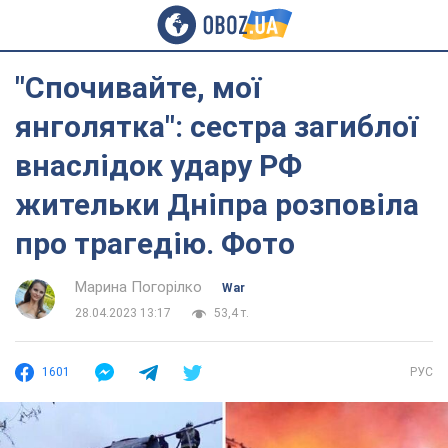
"Спочивайте, мої
янголятка": сестра загиблої
внаслідок удару РФ
жительки Дніпра розповіла
про трагедію. Фото
Марина Погорілко
War
28.04.2023 13:17
53,4 т.
1601
РУС