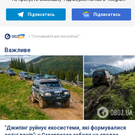
Підписатись
Підписатись
"Спочивайте мої янголятка":...
Важливе
"Джипінг руйнує екосистеми, які формувалися
сотні років": у Greenpeace забили на сполох