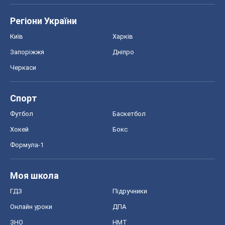
Регіони України
Київ
Харків
Запоріжжя
Дніпро
Черкаси
Спорт
Футбол
Баскетбол
Хокей
Бокс
Формула-1
Моя школа
ГДЗ
Підручники
Онлайн уроки
ДПА
ЗНО
НМТ