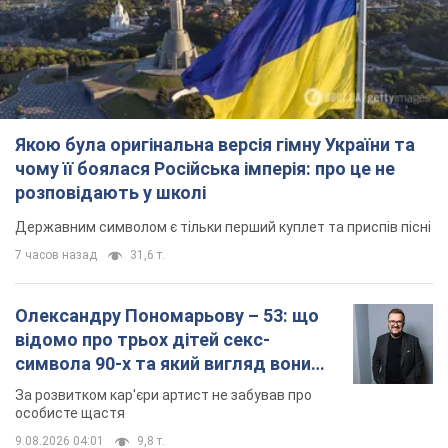
Якою була оригінальна версія гімну України та
чому її боялася Російська імперія: про це не
розповідають у школі
Державним символом є тільки перший куплет та приспів пісні
7 часов назад
31,6 т.
Олександру Пономарьову – 53: що
відомо про трьох дітей секс-
символа 90-х та який вигляд вони
мають
За розвитком кар'єри артист не забував про
особисте щастя
9.08.2026 04:01
9,8 т.