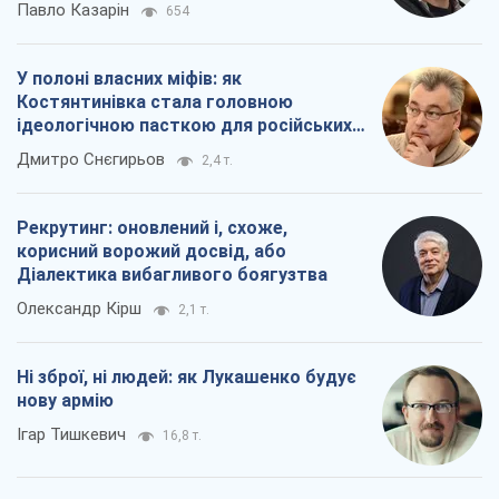
Павло Казарін
654
У полоні власних міфів: як
Костянтинівка стала головною
ідеологічною пасткою для російських
окупантів
Дмитро Снєгирьов
2,4 т.
Рекрутинг: оновлений і, схоже,
корисний ворожий досвід, або
Діалектика вибагливого боягузтва
Олександр Кірш
2,1 т.
Ні зброї, ні людей: як Лукашенко будує
нову армію
Ігар Тишкевич
16,8 т.