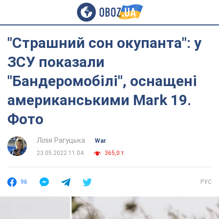
"Страшний сон окупанта": у
ЗСУ показали
"Бандеромобілі", оснащені
американськими Mark 19.
Фото
Лілія Рагуцька
War
23.05.2022 11:04
365,0 т.
96
РУС