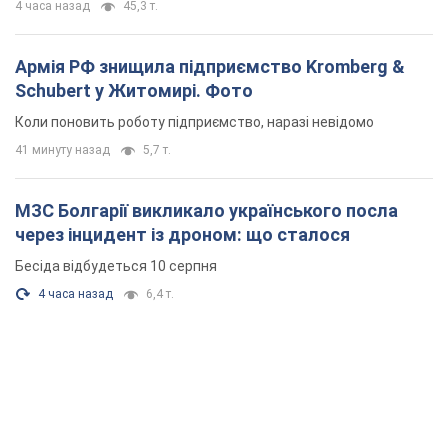
4 часа назад
45,3 т.
Армія РФ знищила підприємство Kromberg &
Schubert у Житомирі. Фото
Коли поновить роботу підприємство, наразі невідомо
41 минуту назад
5,7 т.
МЗС Болгарії викликало українського посла
через інцидент із дроном: що сталося
Бесіда відбудеться 10 серпня
4 часа назад
6,4 т.