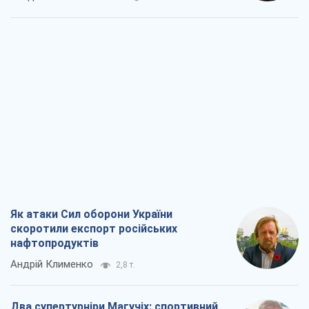
під загрозою критична логістика
Віктор Ягун
11,1 т.
На якому боці історії виступає Дональд
Трамп?
Віктор Каспрук
9,3 т.
Про заплановану вирубку більше 600
дерев і теплотрасу: що відбувається на
Теремках у Києві
Владислав Самойленко
825