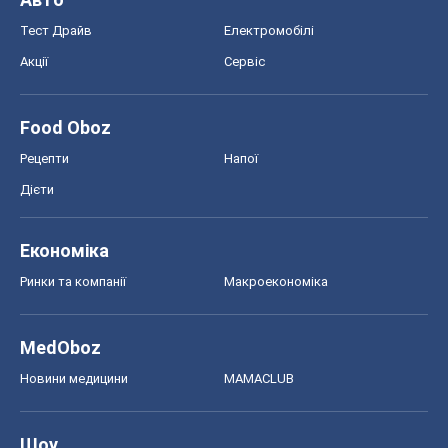
Хокей
Бокс
Формула-1
Моя школа
ГДЗ
Підручники
Онлайн уроки
ДПА
ЗНО
НМТ
СНД посібники
Авто
Тест Драйв
Електромобілі
Акції
Сервіс
Food Oboz