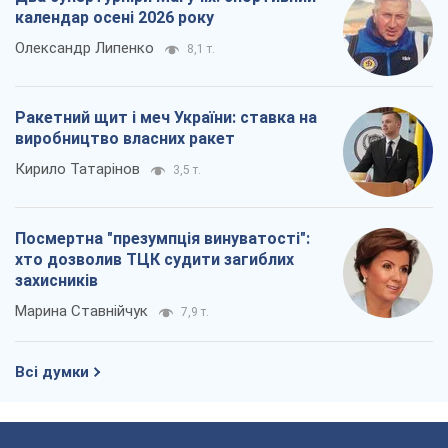
Як атаки Сил оборони України
скоротили експорт російських
нафтопродуктів
Андрій Клименко
2,8 т.
Два супертурніри Магучіх: спортивний
календар осені 2026 року
Олександр Липенко
8,1 т.
Ракетний щит і меч України: ставка на
виробництво власних ракет