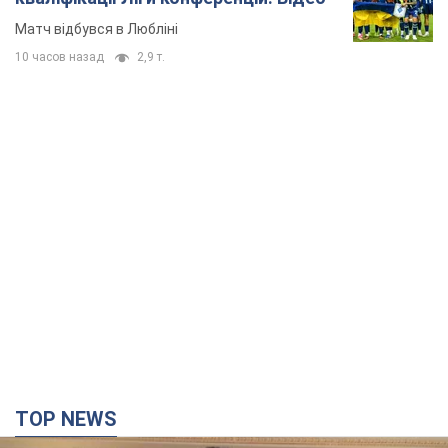
Спершу лікарі не надали цьому належної уваги
6.08.2026 12:46
17,8 т.
Відпустка Лесі Нікітюк у Карпатах
обернулася скандалом: чому ведучу
несправедливо захейтили
Знаменитість вийшла на пряму комунікацію в
мережі та розставила всі крапки над "і"
6.08.2026 17:32
14,5 т.
"Динамо" з перемоги стартувало у
кваліфікації Ліги конференцій. Відео
Матч відбувся в Любліні
10 часов назад
2,9 т.