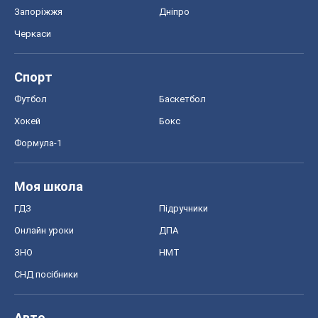
Редакційна політика
Журналісти OBOZ.UA на місці
подій
OBOZ.UA
Політика
Світ
Розслідування
Блоги
Суспільство
Регіони України
Київ
Харків
Запоріжжя
Дніпро
Черкаси
Спорт
Футбол
Баскетбол