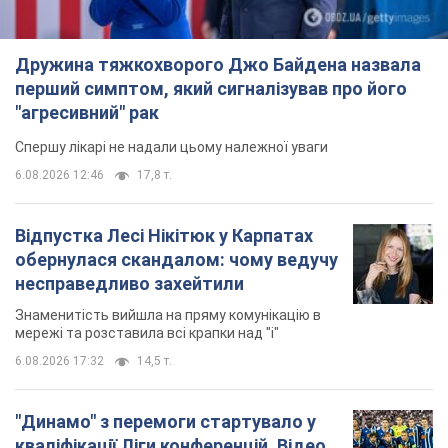
"Світ був вражений...
Важливе
Дружина тяжкохворого Джо Байдена назвала
перший симптом, який сигналізував про його
"агресивний" рак