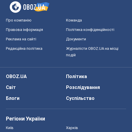
Кирило Татарінов
3,5 т.
Посмертна "презумпція винуватості":
хто дозволив ТЦК судити загиблих
захисників
Марина Ставнійчук
7,9 т.
Всі думки
Про компанію
Команда
Правова інформація
Політика конфіденційності
Реклама на сайті
Документи