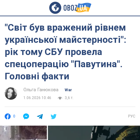
"Світ був вражений рівнем
української майстерності":
рік тому СБУ провела
спецоперацію "Павутина".
Головні факти
Ольга Ганюкова
War
1.06.2026 10:46
3,6 т.
0
РУС