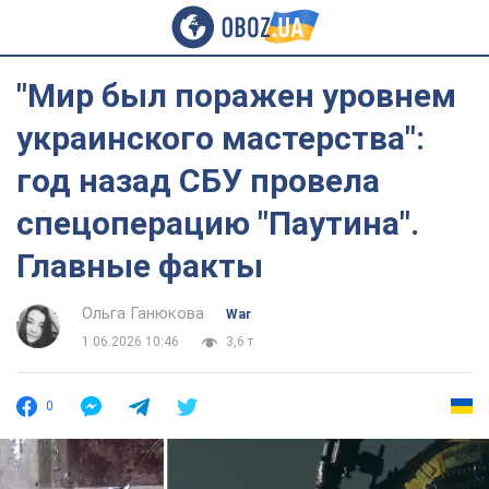
"Мир был поражен уровнем
украинского мастерства":
год назад СБУ провела
спецоперацию "Паутина".
Главные факты
Ольга Ганюкова
War
1.06.2026 10:46
3,6 т.
0