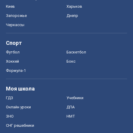
Киев
Харьков
Запорожье
Днепр
Черкассы
Спорт
Футбол
Баскетбол
Хоккей
Бокс
Формула-1
Моя школа
ГДЗ
Учебники
Онлайн уроки
ДПА
ЗНО
НМТ
СНГ решебники