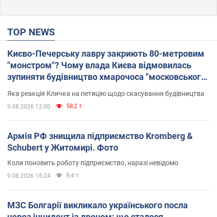
TOP NEWS
Києво-Печерську лавру закриють 80-метровим
"монстром"? Чому влада Києва відмовилась
зупиняти будівництво хмарочоса "московського
вірянина"
Яка реакція Кличка на петицію щодо скасування будівництва
58,2 т.
9.08.2026 12:00
Армія РФ знищила підприємство Kromberg &
Schubert у Житомирі. Фото
Коли поновить роботу підприємство, наразі невідомо
8,4 т.
9.08.2026 15:24
МЗС Болгарії викликало українського посла
через інцидент із дроном: що сталося