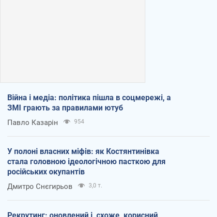
Війна і медіа: політика пішла в соцмережі, а
ЗМІ грають за правилами ютуб
Павло Казарін
954
У полоні власних міфів: як Костянтинівка
стала головною ідеологічною пасткою для
російських окупантів
Дмитро Снєгирьов
3,0 т.
Рекрутинг: оновлений і, схоже, корисний