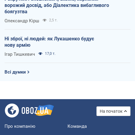
ворожий досвід, або Діалектика вибагливого
боягузтва
Олександр Кірш
2,5 т.
Ні зброї, ні людей: як Лукашенко будує
нову армію
Ігар Тишкевич
17,0 т.
Всі думки
На початок
Про компанію
Команда