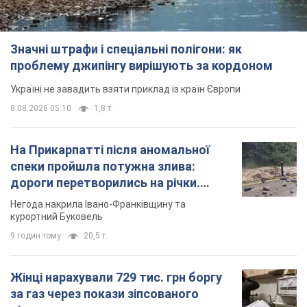
дороги перетворились на річки.
Відео
Негода накрила Івано-Франківщину та
курортний Буковель
9 годин тому
20,5 т.
Жінці нарахували 729 тис. грн боргу
за газ через покази зіпсованого
лічильника: суддя ухвалив
неочікуване рішення
Чи треба платити борг через донарахування
4 години тому
30,4 т.