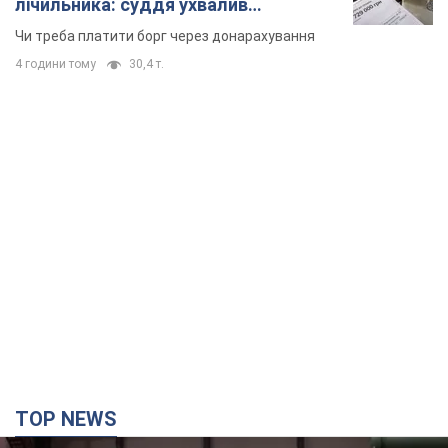
TOP NEWS
Кремль отримав "вікно можливостей", а Трамп
залишився майже без ракет: як бути Україні?