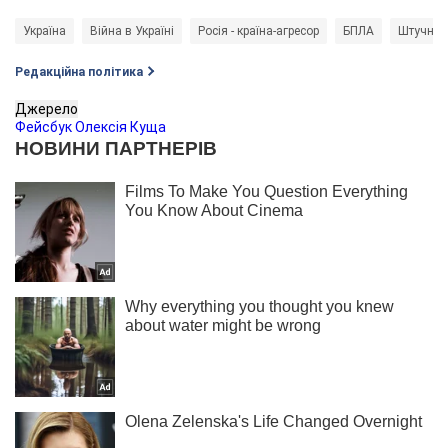
Україна
Війна в Україні
Росія - країна-агресор
БПЛА
Штучний 
Редакційна політика
Джерело
Фейсбук Олексія Куща