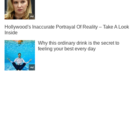
Підпишись на Telegram-канал і подивись, що відбудеться
далі!
Підписатись
Підписатись
Терміни технологічного і...