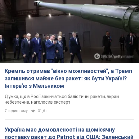
Інтерв’ю з Мельником
Думка, що в Росії закінчаться балістичні ракети, вкрай
небезпечна, наголосив експерт
7 годин тому
31,6 т.
Україна має домовленості на щомісячну
поставку ракет до Patriot від США: Зеленський
розкрив подробиці
Київ також веде активні переговори з європейськими
партнерами
5 годин тому
31,6 т.
Дбала про учнів та підтримувала педагогів:
внаслідок удару РФ по Київщині загинула
директорка київського ліцею, її чоловік та онук
Вічна пам'ять жертвам російського терору