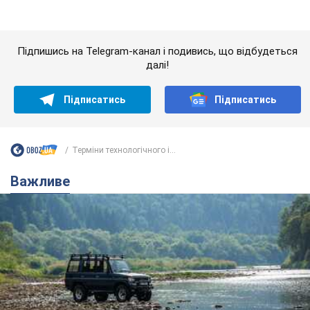
Важливе
Значні штрафи і спеціальні полігони: як
проблему джипінгу вирішують за кордоном
Україні не завадить взяти приклад із країн Європи
8.08.2026 05:10
1,8 т.
На Прикарпатті після аномальної
спеки пройшла потужна злива: