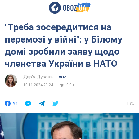
"Треба зосередитися на
перемозі у війні": у Білому
домі зробили заяву щодо
членства України в НАТО
Дар'я Дурова
War
10.11.2024 23:24
9,9 т.
94
РУС