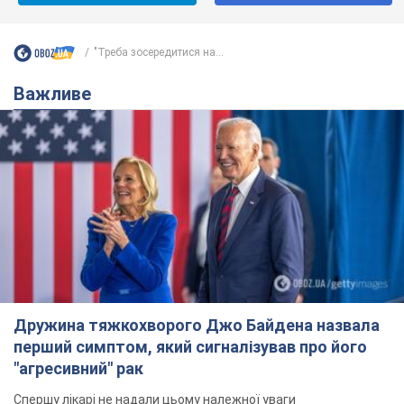
"Треба зосередитися на...
Важливе
Дружина тяжкохворого Джо Байдена назвала
перший симптом, який сигналізував про його
"агресивний" рак
Спершу лікарі не надали цьому належної уваги