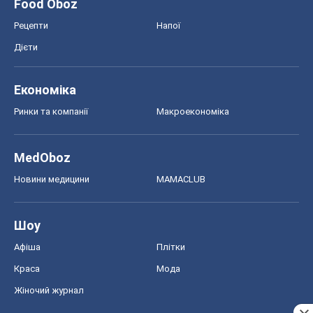
Food Oboz
Рецепти
Напої
Дієти
Економіка
Ринки та компанії
Макроекономіка
MedOboz
Новини медицини
MAMACLUB
Шоу
Афіша
Плітки
Краса
Мода
Жіночий журнал