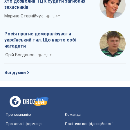
хто дозволив ТЦК судити загиблих
захисників
Марина Ставнійчук
3,4 т.
Росія прагне деморалізувати
український тил. Що варто собі
нагадати
Юрій Богданов
2,1 т.
Всі думки
Про компанію
Команда
Правова інформація
Політика конфіденційності