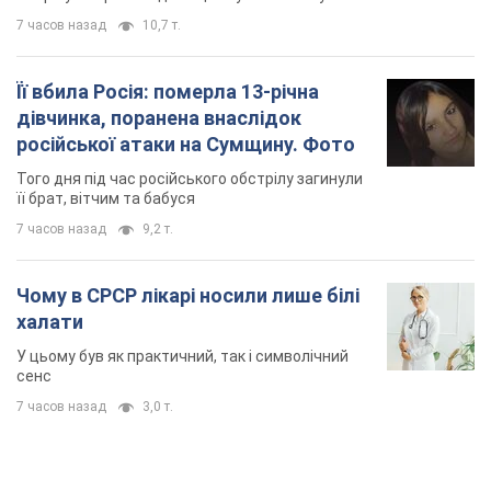
7 часов назад
10,7 т.
Її вбила Росія: померла 13-річна
дівчинка, поранена внаслідок
російської атаки на Сумщину. Фото
Того дня під час російського обстрілу загинули
її брат, вітчим та бабуся
7 часов назад
9,2 т.
Чому в СРСР лікарі носили лише білі
халати
У цьому був як практичний, так і символічний
сенс
7 часов назад
3,0 т.