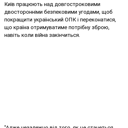
Київ працюють над довгостроковими
двосторонніми безпековими угодами, щоб
покращити український ОПК і переконатися,
що країна отримуватиме потрібну зброю,
навіть коли війна закінчиться.
"Адже незалежно від того, як це станеться,