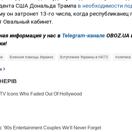
идента США Дональда Трампа
в необходимости п
ему он затронет 13-го числа, когда республиканец
т Овальный кабинет.
ная информация у нас в
Telegram-канале
OBOZ.UA 
ки!
не
Военная помощь Украине
Вступление Украины в НАТО
политика
а