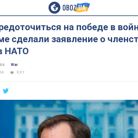
редоточиться на победе в войн
е сделали заявление о членс
в НАТО
ва
War
24
9,9 т.