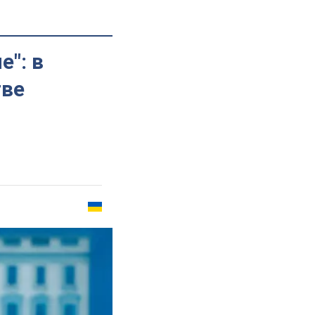
е": в
тве