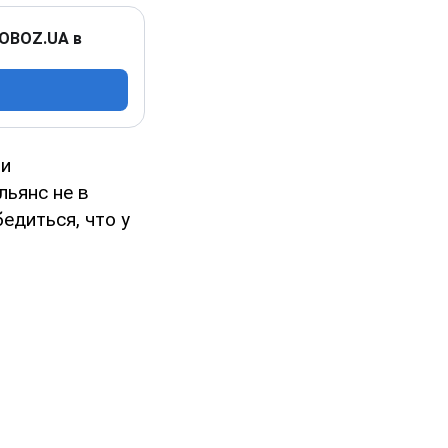
 OBOZ.UA в
ии
льянс не в
едиться, что у