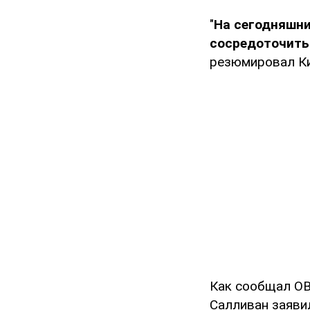
"
На сегодняшни
сосредоточитьс
резюмировал Ки
Как сообщал OB
Салливан заяви