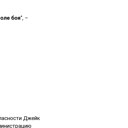
поле боя
", –
опасности Джейк
дминистрацию