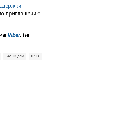
оддержки
 по приглашению
и в
Viber
. Не
Белый дом
НАТО
Россия - страна-агрессор
Джо Байден
Джо