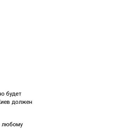
но будет
 Киев должен
ы любому