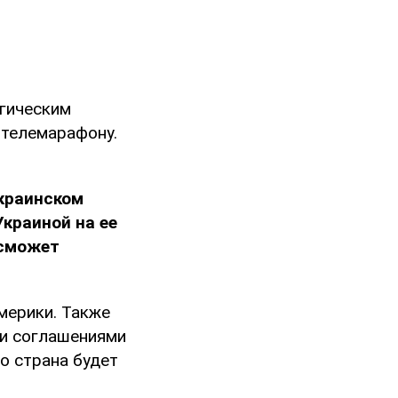
гическим
 телемарафону.
украинском
Украиной на ее
 сможет
мерики. Также
и соглашениями
о страна будет