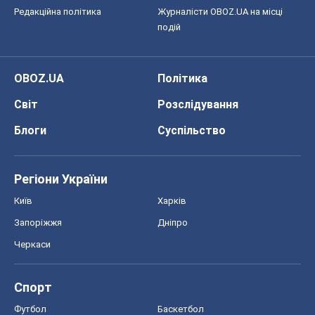
Спорт
Футбол
Баскетбол
Хокей
Бокс
Формула-1
Моя школа
ГДЗ
Підручники
Онлайн уроки
ДПА
ЗНО
НМТ
СНД посібники
Авто
Тест Драйв
Електромобілі
Акції
Сервіс