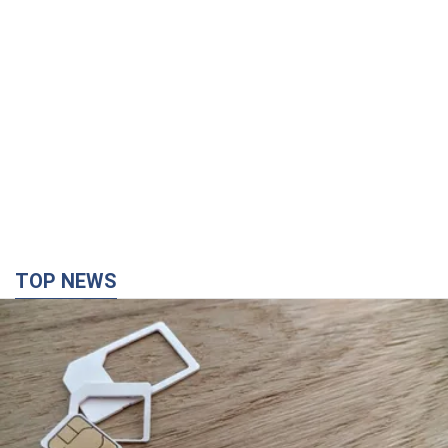
Мобільні оператори підвищили тарифи "до
межі", але якість зв'язку деградувала: чи варто
скаржитись на ціни
Чому ціни на мобільний зв'язок зросли у кілька разів і як
поліпшити якість інтернету на телефоні
3 години тому
22,3 т.
В окупованій Ялті прогриміли потужні вибухи:
валить чорний дим. Фото і відео
Місто, ймовірно, опинилося під атакою дронів
2 години тому
2,9 т.