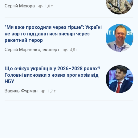
Результат ударів по НПЗ Росії значно
більший, ніж здається
Дмитро Томчук
2,0 т.
Не помста, а стратегія: Україна змушує
Росію платити за війну
Віктор Андрусів
2,9 т.