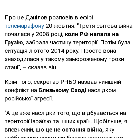
Про це Данілов розповів в ефірі
телемарафону
20 жовтня. "Третя світова війна
почалася у 2008 році,
коли РФ напала на
Грузію,
забрала частину території. Потім була
ситуація лютого 2014 року. Просто вона
знаходилася у такому замороженому трохи
стані", – сказав він.
Крім того, секретар РНБО назвав нинішній
конфлікт на
Близькому Сході
наслідком
російської агресії.
"А це вже наслідки того, що відбувається на
території Ізраїлю та інших країн. Щобільше, я
впевнений, що
це не остання війна,
яку
найближчим часом ми будемо спостерігати.