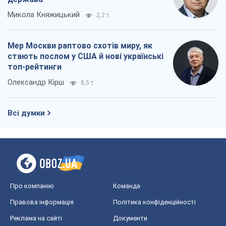
Правова інформація
Політика конфіденційності
Реклама на сайті
Документи
Редакційна політика
Журналісти OBOZ.UA на місці
подій
OBOZ.UA
Політика
Світ
Розслідування
Блоги
Суспільство
Регіони України
Київ
Харків
Запоріжжя
Дніпро
Черкаси