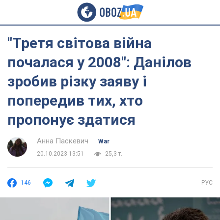
"Третя світова війна
почалася у 2008": Данілов
зробив різку заяву і
попередив тих, хто
пропонує здатися
Анна Паскевич
War
20.10.2023 13:51
25,3 т.
146
РУС