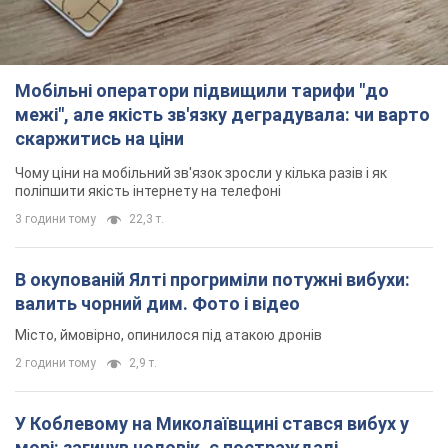
У Коблевому на Миколаївщині стався вибух у
морі: загинув чоловік, є постраждалі
Чоловік, ймовірно, підірвався на морській міні
2 години тому
3,3 т.