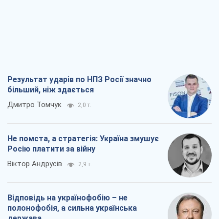
Відповідь на українофобію – не
полонофобія, а сильна українська
держава
Микола Княжицький
2,2 т.
Мер Москви раптово схотів миру, як
стають послом у США й нові українські
топ-рейтинги
Олександр Кірш
8,5 т.
Всі думки
Про компанію
Команда