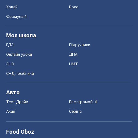
Food Oboz
Рецепти
Напої
Дієти
Економіка
Ринки та компанії
Макроекономіка
MedOboz
Новини медицини
MAMACLUB
Шоу
Афіша
Плітки
Краса
Мода