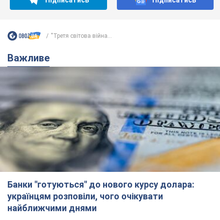
українцям розповіли, чого очікувати
найближчими днями
Яким буде курс валюти в обмінниках
6.08.2026 22:58
152,4 т.
Українцям обіцяють по 850 грн від
мобільних операторів: що не так з
цими повідомленнями
Як не потрапити в пастку шахраїв
6.08.2026 21:02
17,0 т.
Найдорожчий футболіст "Динамо"
забив "Карабаху" вже на 10-й хвилині
матчу. Відео
Поєдинок відбувається в Польщі
6.08.2026 20:48
7,2 т.