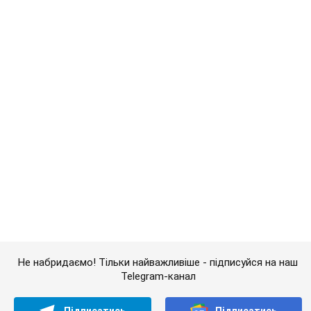
Telegram-канал
Підписатись
Підписатись
"Третя світова війна...
Важливе
Банки "готуються" до нового курсу долара: