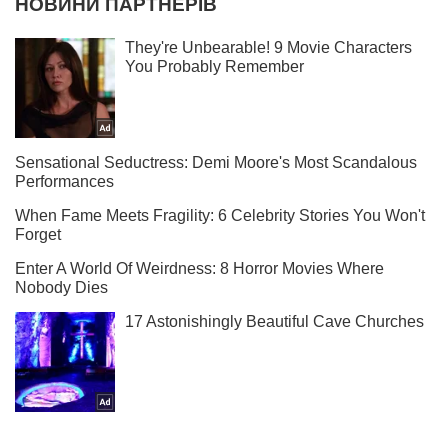
Не набридаємо! Тільки найважливіше - підписуйся на наш