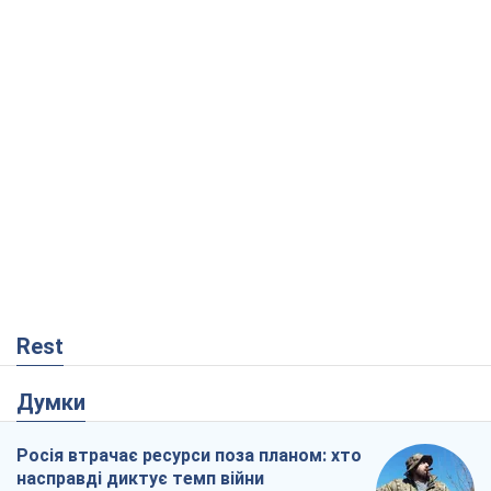
Росія втрачає ресурси поза планом: хто
насправді диктує темп війни
Сергій Місюра
1,8 т.
"Ми вже проходили через гірше": Україні
не варто піддаватися зневірі через
ракетний терор
Сергій Марченко, експерт
4,5 т.
Що очікує українців у 2026–2028 роках?
Головні висновки з нових прогнозів від
НБУ
Василь Фурман
1,7 т.