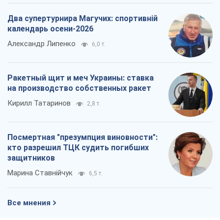
Кирилл Татаринов
2,8 т.
Посмертная "презумпция виновности":
кто разрешил ТЦК судить погибших
защитников
Марина Ставнійчук
6,5 т.
Все мнения
О компании
Команда
Правовая информация
Политика
конфиденциальности
Реклама на сайте
Документы