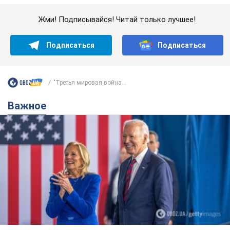
Важное
Супруга тяжелобольного Джо Байдена
назвала первый симптом, который
сигнализировал о его "агрессивном" раке
Сначала врачи не обратили на это должного внимания
6.08.2026 12:46
15,6 т.
Отпуск Леси Никитюк в Карпатах