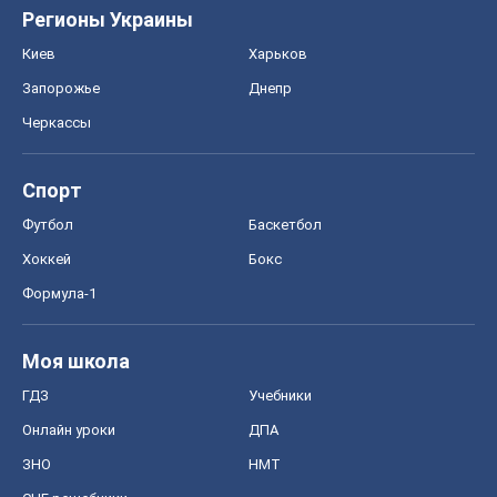
Футбол
Баскетбол
Хоккей
Бокс
Формула-1
Моя школа
ГДЗ
Учебники
Онлайн уроки
ДПА
ЗНО
НМТ
СНГ решебники
Авто
Тест Драйв
Электромобили
Акции
Сервис
Food Oboz