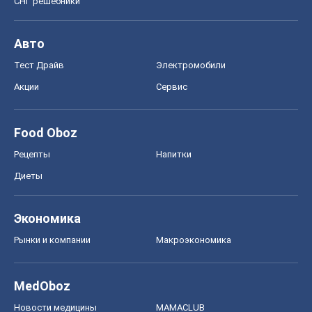
Рецепты
Напитки
Диеты
Экономика
Рынки и компании
Mакроэкономика
MedOboz
Новости медицины
MAMACLUB
Шоу
Афиша
Сплетни
Красота
Мода
Женский Журнал