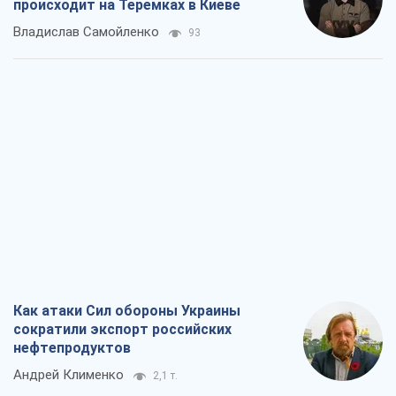
Как атаки Сил обороны Украины
сократили экспорт российских
нефтепродуктов
Андрей Клименко
2,1 т.
Два супертурнира Магучих: спортивній
календарь осени-2026
Александр Липенко
6,0 т.
Ракетный щит и меч Украины: ставка
на производство собственных ракет