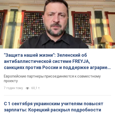
"Защита нашей жизни": Зеленский об
антибаллистической системе FREYJA,
санкциях против России и поддержке аграриев.
Видео
Европейские партнеры присоединяются к совместному
проекту
7 годин тому
60,1 т.
С 1 сентября украинским учителям повысят
зарплаты: Корецкий раскрыл подробности
Одновременно с повышением зарплат педагогам
правительство объявило об увеличении студенческих
стипендий
2 години тому
1,9 т.
«Нам они тоже нужны»: Трамп ответил на
просьбу Зеленского о передаче Украине ракет
для Patriot