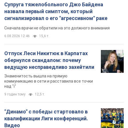
обернулся скандалом: почему
ведущую несправедливо захейтили
Знаменитость вышла на прямую
коммуникацию в сети и расставила все точки
над "i"
9 годин тому
12,5 т.
"Динамо" с победы стартовало в
квалификации Лиги конференций.
Видео
Матч прошел в Люблине
5 годин тому
1,8 т.