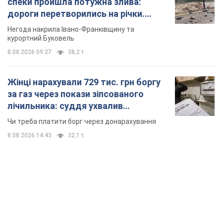
спеки пройшла потужна злива:
дороги перетворились на річки.
Відео
Негода накрила Івано-Франківщину та
курортний Буковель
8.08.2026 09:27
38,2 т.
Жінці нарахували 729 тис. грн боргу
за газ через покази зіпсованого
лічильника: суддя ухвалив
неочікуване рішення
Чи треба платити борг через донарахування
8.08.2026 14:43
32,1 т.