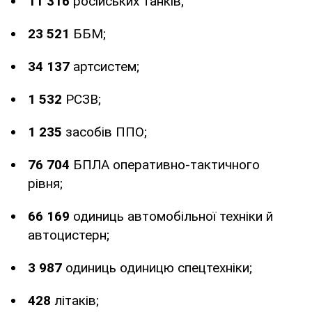
11 316
російських танків;
23 521
ББМ;
34 137
артсистем;
1 532
РСЗВ;
1 235
засобів ППО;
76 704
БПЛА оперативно-тактичного
рівня;
66 169
одиниць автомобільної техніки й
автоцистерн;
3 987
одиниць одиницю спецтехніки;
428
літаків;