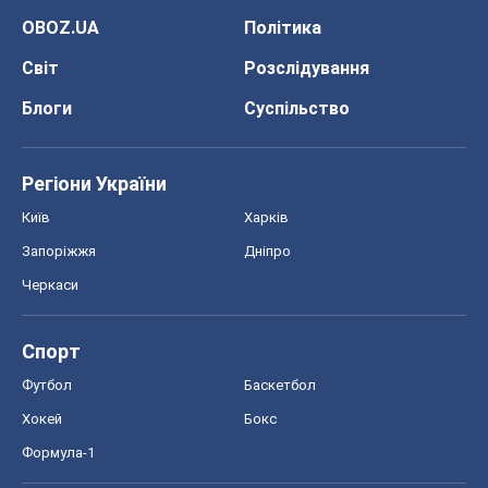
OBOZ.UA
Політика
Світ
Розслідування
Блоги
Суспільство
Регіони України
Київ
Харків
Запоріжжя
Дніпро
Черкаси
Спорт
Футбол
Баскетбол
Хокей
Бокс
Формула-1