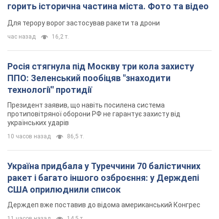
горить історична частина міста. Фото та відео
Для терору ворог застосував ракети та дрони
час назад
16,2 т.
Росія стягнула під Москву три кола захисту
ППО: Зеленський пообіцяв "знаходити
технології" протидії
Президент заявив, що навіть посилена система
протиповітряної оборони РФ не гарантує захисту від
українських ударів
10 часов назад
86,5 т.
Україна придбала у Туреччини 70 балістичних
ракет і багато іншого озброєння: у Держдепі
США оприлюднили список
Держдеп вже поставив до відома американський Конгрес
11 часов назад
14,5 т.