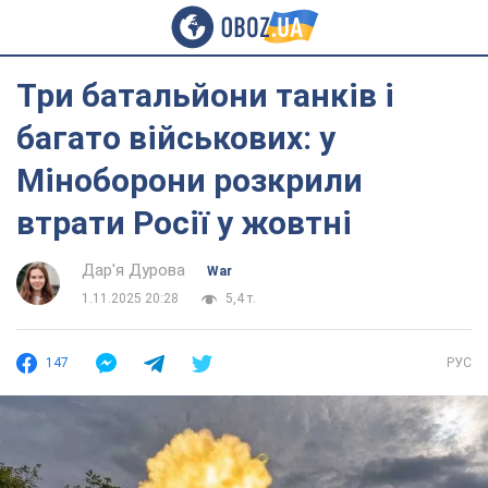
Три батальйони танків і
багато військових: у
Міноборони розкрили
втрати Росії у жовтні
Дар'я Дурова
War
1.11.2025 20:28
5,4 т.
147
РУС