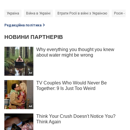
Україна
Війна в Україні
Втрати Росії в війні з Україною
Росія - кр
Редакційна політика