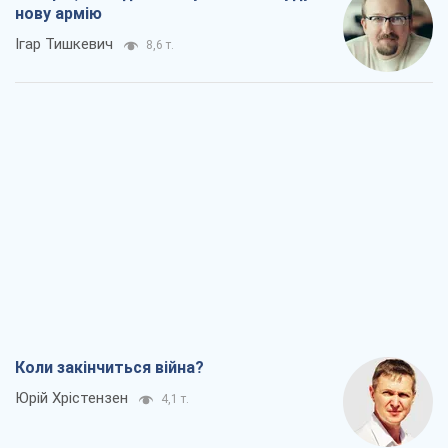
Мінськ готується до функціонування в
умовах масштабної воєнної кризи
Олександр Левченко
12,3 т.
Ні зброї, ні людей: як Лукашенко будує
нову армію
Ігар Тишкевич
8,6 т.