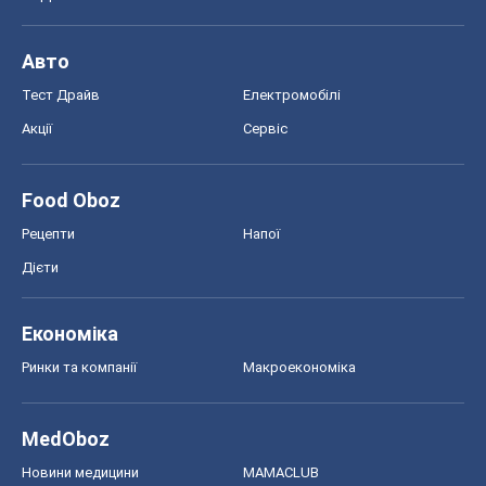
Моя школа
ГДЗ
Підручники
Онлайн уроки
ДПА
ЗНО
НМТ
СНД посібники
Авто
Тест Драйв
Електромобілі
Акції
Сервіс
Food Oboz
Рецепти
Напої
Дієти