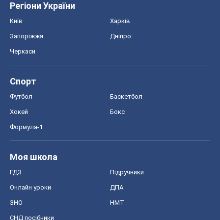
OBOZ.UA
Політика
Світ
Розслідування
Блоги
Суспільство
Регіони України
Київ
Харків
Запоріжжя
Дніпро
Черкаси
Спорт
Футбол
Баскетбол
Хокей
Бокс
Формула-1