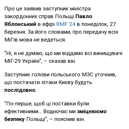
Про це заявив заступник міністра
закордонних справ Польщі
Павло
Яблонський
в ефірі
RMF 24
в понеділок, 27
березня. За його словами, про передачу всіх
МіГів мова не ведеться.
"Ні, я не думаю, що ми віддамо всі винищувачі
МіГ-29 Україні", – сказав він.
Заступник голови польського МЗС уточнив,
що постачати літаки Києву будуть
послідовно
.
"По-перше, щоб ці поставки були
ефективними... Водночас ми
зміцнюємо
безпеку
Польщі", – пояснив він.