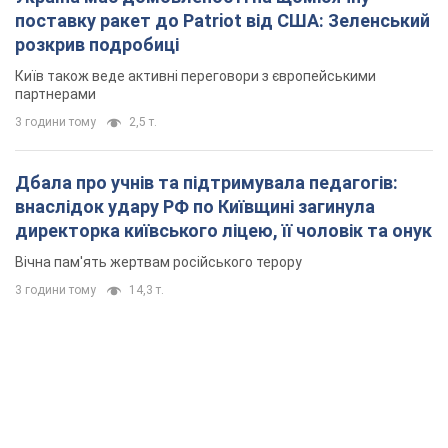
Інтерв’ю з Мельником
Думка, що в Росії закінчаться балістичні ракети, вкрай
небезпечна, наголосив експерт
5 годин тому
29,2 т.
Україна має домовленості на щомісячну
поставку ракет до Patriot від США: Зеленський
розкрив подробиці
Київ також веде активні переговори з європейськими
партнерами
3 години тому
2,5 т.
Дбала про учнів та підтримувала педагогів:
внаслідок удару РФ по Київщині загинула
директорка київського ліцею, її чоловік та онук
Вічна пам'ять жертвам російського терору