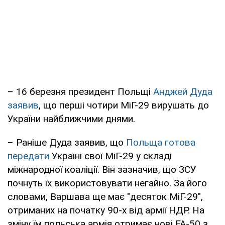
– 16 березня президент Польщі
Анджей Дуда
заявив
, що перші чотири МіГ-29 вирушать до
України найближчими днями.
– Раніше Дуда заявив, що
Польща готова
передати
Україні свої МіГ-29 у складі
міжнародної коаліції. Він зазначив, що ЗСУ
почнуть їх використовувати негайно. За його
словами, Варшава ще має "десяток МіГ-29",
отриманих на початку 90-х від армії НДР. На
зміну їм польська армія отримає нові FA-50 з