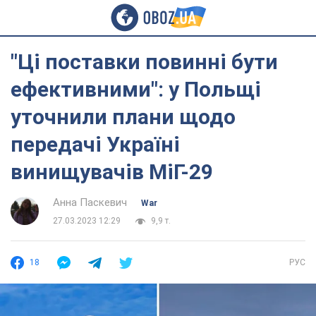
"Ці поставки повинні бути
ефективними": у Польщі
уточнили плани щодо
передачі Україні
винищувачів МіГ-29
Анна Паскевич
War
27.03.2023 12:29
9,9 т.
18
РУС