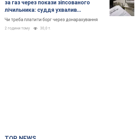
дороги перетворились на річки.
Відео
Негода накрила Івано-Франківщину та
курортний Буковель
7 годин тому
15,3 т.
Жінці нарахували 729 тис. грн боргу
за газ через покази зіпсованого
лічильника: суддя ухвалив
неочікуване рішення
Чи треба платити борг через донарахування
2 години тому
30,0 т.