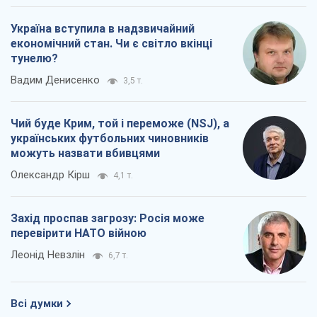
Коли закінчиться війна?
Юрій Хрістензен
4,1 т.
Україна вступила в надзвичайний
економічний стан. Чи є світло вкінці
тунелю?
Вадим Денисенко
3,5 т.
Чий буде Крим, той і переможе (NSJ), а
українських футбольних чиновників
можуть назвати вбивцями
Олександр Кірш
4,1 т.