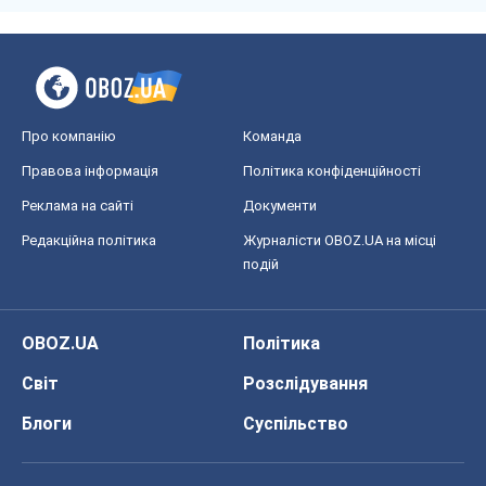
Захід проспав загрозу: Росія може
перевірити НАТО війною
Леонід Невзлін
6,7 т.
Всі думки
Про компанію
Команда
Правова інформація
Політика конфіденційності
Реклама на сайті
Документи
Редакційна політика
Журналісти OBOZ.UA на місці
подій