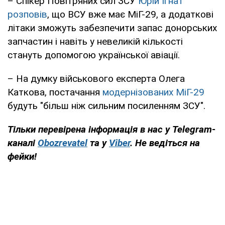
– Спікер Повітряних сил ЗСУ
Юрій Ігнат
розповів
, що ВСУ вже має МіГ-29, а додаткові
літаки зможуть забезпечити запас донорських
запчастин і навіть у невеликій кількості
стануть допомогою української авіації.
– На думку військового експерта Олега
Каткова, постачання
модернізованих МіГ-29
будуть "більш ніж сильним посиленням ЗСУ".
Тільки
перевірена інформація в нас у Telegram-
каналі
Obozrevatel
та у
Viber
. Н
е ведіться на
фейки!