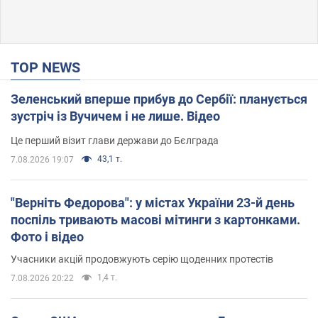
TOP NEWS
Зеленський вперше прибув до Сербії: планується
зустріч із Вучичем і не лише. Відео
Це перший візит глави держави до Бєлграда
43,1 т.
7.08.2026 19:07
"Верніть Федорова": у містах України 23-й день
поспіль тривають масові мітинги з картонками.
Фото і відео
Учасники акцій продовжують серію щоденних протестів
1,4 т.
7.08.2026 20:22