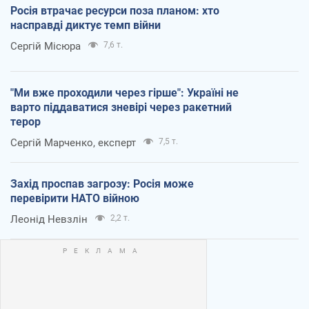
Росія втрачає ресурси поза планом: хто
насправді диктує темп війни
Сергій Місюра
7,6 т.
"Ми вже проходили через гірше": Україні не
варто піддаватися зневірі через ракетний
терор
Сергій Марченко, експерт
7,5 т.
Захід проспав загрозу: Росія може
перевірити НАТО війною
Леонід Невзлін
2,2 т.