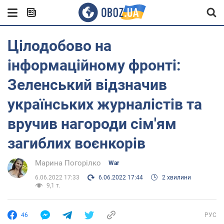
Цілодобово на
інформаційному фронті:
Зеленський відзначив
українських журналістів та
вручив нагороди сім'ям
загиблих воєнкорів
Марина Погорілко
War
6.06.2022 17:33
6.06.2022 17:44
2 хвилини
9,1 т.
46
РУС