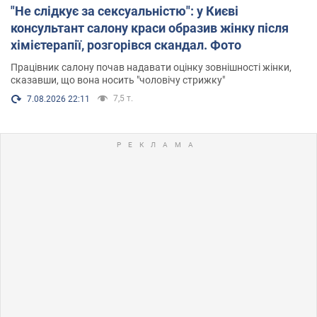
"Не слідкує за сексуальністю": у Києві
консультант салону краси образив жінку після
хімієтерапії, розгорівся скандал. Фото
Працівник салону почав надавати оцінку зовнішності жінки,
сказавши, що вона носить "чоловічу стрижку"
7,5 т.
7.08.2026 22:11