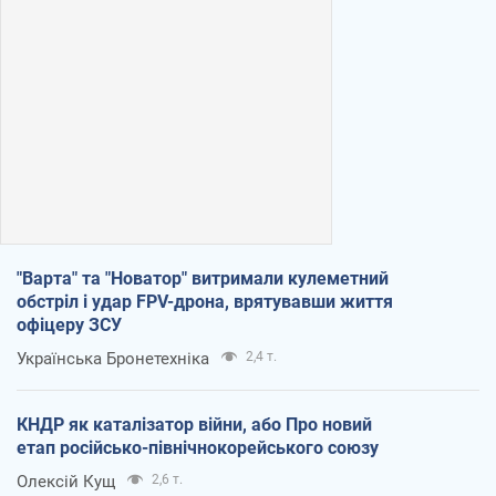
"Варта" та "Новатор" витримали кулеметний
обстріл і удар FPV-дрона, врятувавши життя
офіцеру ЗСУ
Українська Бронетехніка
2,4 т.
КНДР як каталізатор війни, або Про новий
етап російсько-північнокорейського союзу
Олексій Кущ
2,6 т.