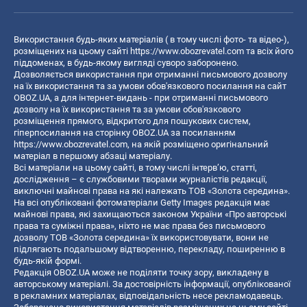
Використання будь-яких матеріалів ( в тому числі фото- та відео-),
розміщених на цьому сайті
https://www.obozrevatel.com
та всіх його
піддоменах, в будь-якому вигляді суворо заборонено.
Дозволяється використання при отриманні письмового дозволу
на їх використання та за умови обов'язкового посилання на сайт
OBOZ.UA, а для інтернет-видань - при отриманні письмового
дозволу на їх використання та за умови обов'язкового
розміщення прямого, відкритого для пошукових систем,
гіперпосилання на сторінку OBOZ.UA за посиланням
https://www.obozrevatel.com
, на якій розміщено оригінальний
матеріал в першому абзаці матеріалу.
Всі матеріали на цьому сайті, в тому числі інтерв’ю, статті,
дослідження – є службовими творами журналістів редакції,
виключні майнові права на які належать ТОВ «Золота середина».
На всі опубліковані фотоматеріали Getty Images редакція має
майнові права, які захищаються законом України «Про авторські
права та суміжні права», ніхто не має права без письмового
дозволу ТОВ «Золота середина» їх використовувати, вони не
підлягають подальшому відтворенню, перекладу, поширенню в
будь-якій формі.
Редакція OBOZ.UA може не поділяти точку зору, викладену в
авторському матеріалі. За достовірність інформації, опублікованої
в рекламних матеріалах, відповідальність несе рекламодавець.