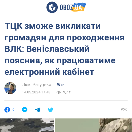
ТЦК зможе викликати
громадян для проходження
ВЛК: Веніславський
пояснив, як працюватиме
електронний кабінет
Лілія Рагуцька
War
14.05.2024 17:48
9,7 т.
0
РУС