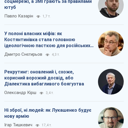
соцмережі, а ЗМІ грають за правилами
ютуб
Павло Казарін
1,7 т.
У полоні власних міфів: як
Костянтинівка стала головною
ідеологічною пасткою для російських
окупантів
Дмитро Снєгирьов
4,3 т.
Рекрутинг: оновлений і, схоже,
корисний ворожий досвід, або
Діалектика вибагливого боягузтва
Олександр Кірш
3,4 т.
Ні зброї, ні людей: як Лукашенко будує
нову армію
Ігар Тишкевич
17,4 т.