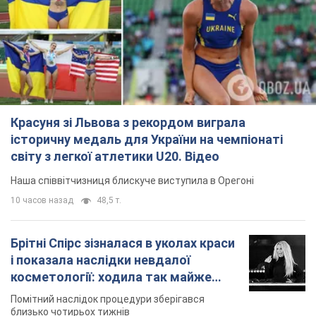
Красуня зі Львова з рекордом виграла
історичну медаль для України на чемпіонаті
світу з легкої атлетики U20. Відео
Наша співвітчизниця блискуче виступила в Орегоні
10 часов назад
48,5 т.
Брітні Спірс зізналася в уколах краси
і показала наслідки невдалої
косметології: ходила так майже
місяць
Помітний наслідок процедури зберігався
близько чотирьох тижнів