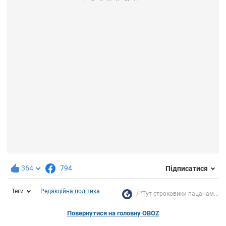
364
794
Підписатися
Теги
Редакційна політика
"Тут строковики пацанам...
Повернутися на головну OBOZ