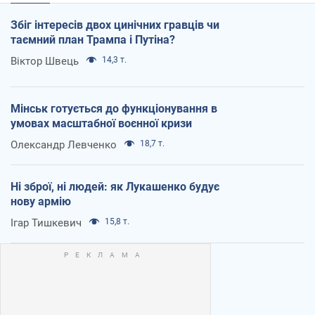
Збіг інтересів двох цинічних гравців чи
таємний план Трампа і Путіна?
Віктор Швець
14,3 т.
Мінськ готується до функціонування в
умовах масштабної воєнної кризи
Олександр Левченко
18,7 т.
Ні зброї, ні людей: як Лукашенко будує
нову армію
Ігар Тишкевич
15,8 т.