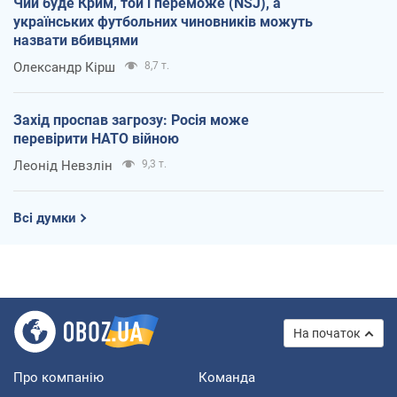
Чий буде Крим, той і переможе (NSJ), а
українських футбольних чиновників можуть
назвати вбивцями
Олександр Кірш
8,7 т.
Захід проспав загрозу: Росія може
перевірити НАТО війною
Леонід Невзлін
9,3 т.
Всі думки
На початок
Про компанію
Команда