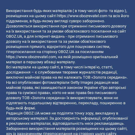
Використання будь-яких матеріалів ( в тому числі фото- та відео-),
розміщених на цьому сайті
https://www.obozrevatel.com
та всіх його
піддоменах, в будь-якому вигляді суворо заборонено.
Дозволяється використання при отриманні письмового дозволу
на їх використання та за умови обов'язкового посилання на сайт
OBOZ.UA, а для інтернет-видань - при отриманні письмового
дозволу на їх використання та за умови обов'язкового
розміщення прямого, відкритого для пошукових систем,
гіперпосилання на сторінку OBOZ.UA за посиланням
https://www.obozrevatel.com
, на якій розміщено оригінальний
матеріал в першому абзаці матеріалу.
Всі матеріали на цьому сайті, в тому числі інтерв’ю, статті,
дослідження – є службовими творами журналістів редакції,
виключні майнові права на які належать ТОВ «Золота середина».
На всі опубліковані фотоматеріали Getty Images редакція має
майнові права, які захищаються законом України «Про авторські
права та суміжні права», ніхто не має права без письмового
дозволу ТОВ «Золота середина» їх використовувати, вони не
підлягають подальшому відтворенню, перекладу, поширенню в
будь-якій формі.
Редакція OBOZ.UA може не поділяти точку зору, викладену в
авторському матеріалі. За достовірність інформації, опублікованої
в рекламних матеріалах, відповідальність несе рекламодавець.
Заборонено використання матеріалів розміщених на цьому сайті,
хоч із зазначенням гіперпосилання на сторінку цього сайту,