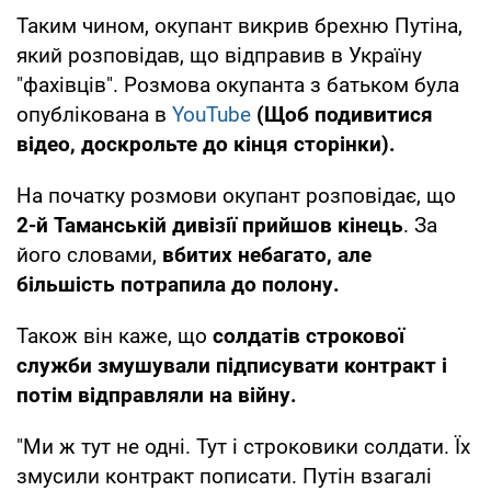
Таким чином, окупант викрив брехню Путіна,
який розповідав, що відправив в Україну
"фахівців". Розмова окупанта з батьком була
опублікована в
YouTube
(Щоб подивитися
відео, доскрольте до кінця сторінки).
На початку розмови окупант розповідає, що
2-й Таманській дивізії прийшов кінець
. За
його словами,
вбитих небагато, але
більшість потрапила до полону.
Також він каже, що
солдатів строкової
служби змушували підписувати контракт і
потім відправляли на війну.
"Ми ж тут не одні. Тут і строковики солдати. Їх
змусили контракт пописати. Путін взагалі