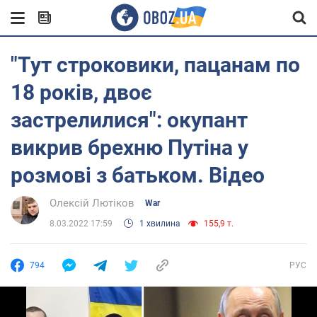
"Тут строковики, пацанам по
18 років, двоє
застрелилися": окупант
викрив брехню Путіна у
розмові з батьком. Відео
Олексій Лютіков
War
8.03.2022 17:59
1 хвилина
155,9 т.
794
РУС