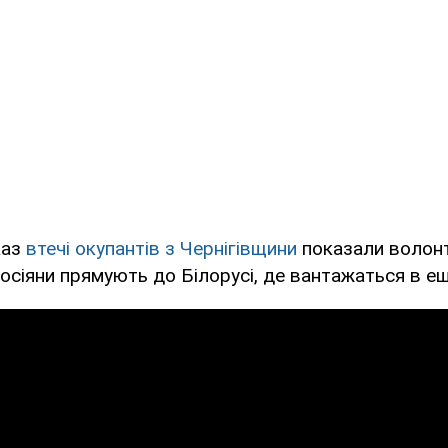
каз
втечі окупантів з Чернігівщини
показали волон
Росіяни прямують до Білорусі, де вантажаться в е