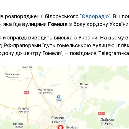
 в розпорядженні білоруського
"Єврорадіо"
. Він п
, яка їде вулицями
Гомеля
з боку кордону України
я й справді виводить війська з України. На цьому в
д РФ-прапорами їдуть гомельською вулицею Ілліча
рдону до центру Гомеля", – повідомив Telegram-ка