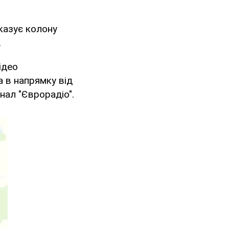
оказує колону
.
ідео
 в напрямку від
нал "Єврорадіо".