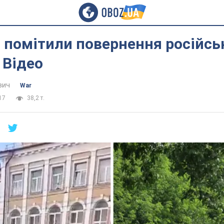
і помітили повернення російсь
 Відео
вич
War
17
38,2 т.