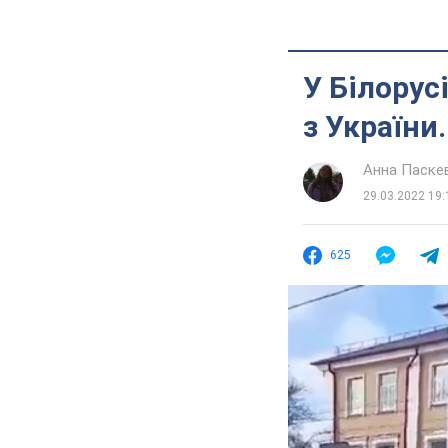
У Білорус
з України.
Анна Паске
29.03.2022 19:
625