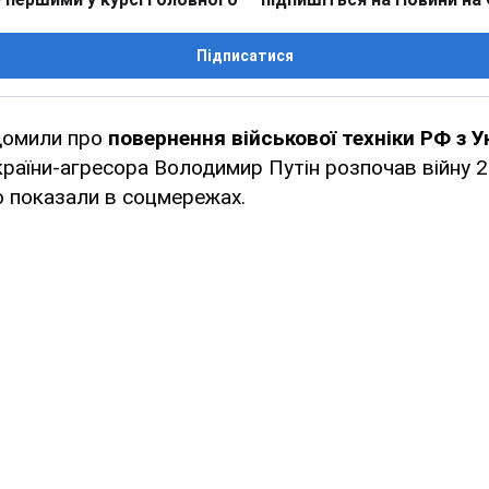
Підписатися
домили про
повернення військової техніки РФ з У
країни-агресора Володимир Путін розпочав війну 
о показали в соцмережах.