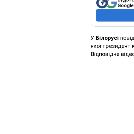
Google
У
Білорусі
пові
якої президент 
Відповідне віде