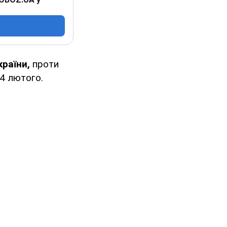
країни,
проти
24 лютого.