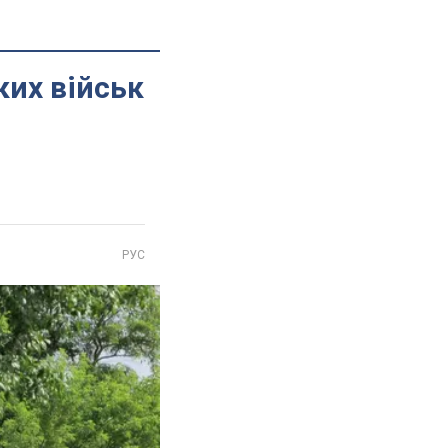
ких військ
РУС