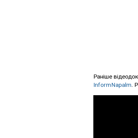
Раніше відеодо
InformNapalm
. 