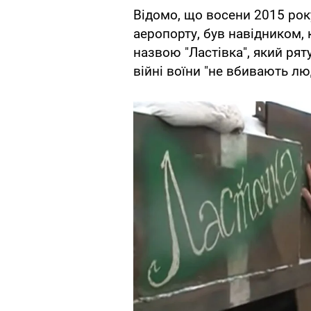
Відомо, що восени 2015 рок
аеропорту, був навідником
назвою "Ластівка", який рят
війні воїни "не вбивають л