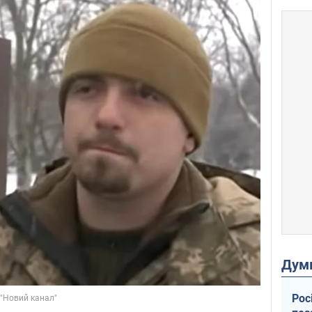
Дум
Рос