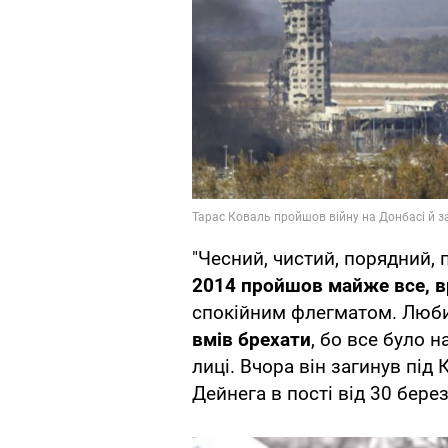
"Чесний, чистий, порядний,
2014 пройшов майже все, 
спокійним флегматом. Люби
вмів брехати
, бо все було 
лиці. Вчора він загинув під
Дейнега в пості від 30 берез