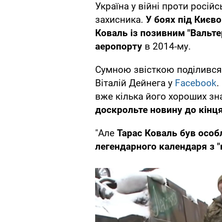
Україна у війні проти росій
захисника.
У боях під Києв
Коваль із позивним "Вальте
аеропорту
в 2014-му.
Сумною звісткою поділився
Віталій Дейнега у
Facebook
.
вже кілька його хороших з
доскрольте новину до кінц
"Але
Тарас Коваль був осо
легендарного календаря з "