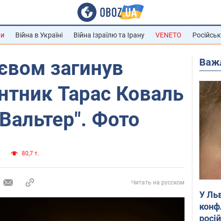
ни
Війна в Україні
Війна Ізраїлю та Ірану
VENETO
Російськ
Важ
иєвом загинув
антник Тарас Коваль
"Вальтер". Фото
и
80,7 т.
Читать на русском
У Ль
конф
росі