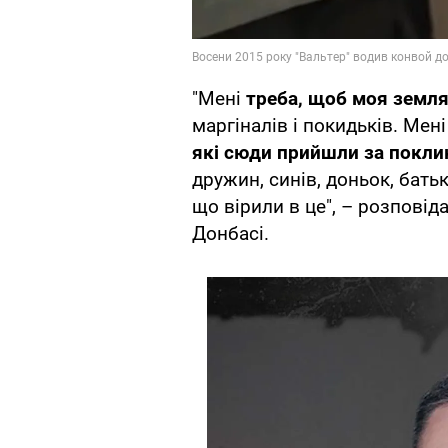
"Мені
треба, щоб моя земля,
маргіналів і покидьків. Мен
які сюди прийшли за покли
дружин, синів, доньок, бать
що вірили в це", – розповід
Донбасі.