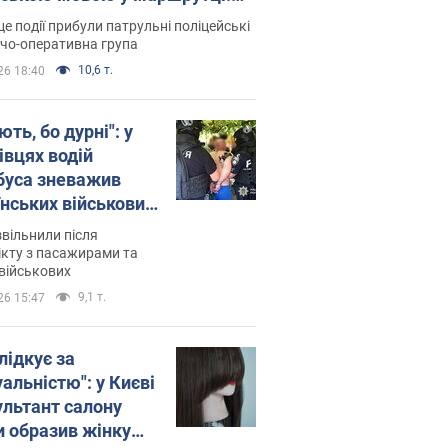
ція склала адмінпротокол.
це події прибули патрульні поліцейські
о
дчо-оперативна група
10,6 т.
26 18:40
ть, бо дурні": у
івцях водій
буса зневажив
їнських військових
латився. Відео
звільнили після
кту з пасажирами та
військових
9,1 т.
26 15:47
лідкує за
альністю": у Києві
ультант салону
и образив жінку