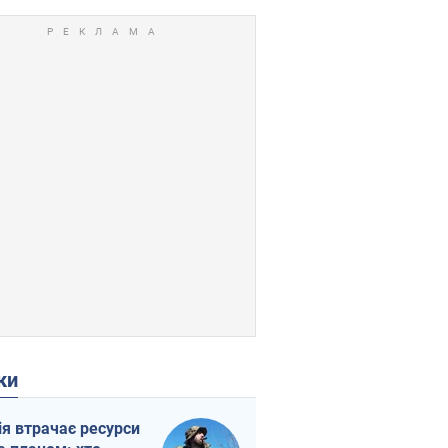
ки
ія втрачає ресурси