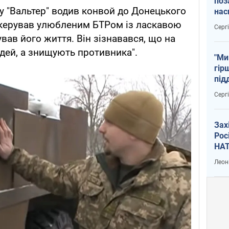
поз
у "Вальтер" водив конвой до Донецького
нас
тем
, керував улюбленим БТРом із ласкавою
Серг
ував його життя. Він зізнавався, що на
юдей, а знищують противника".
"Ми
гір
під
рак
Серг
Зах
Рос
НАТ
Леон