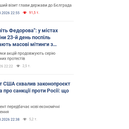
ший візит глави держави до Бєлграда
91,5 т.
8.2026 22:55
іть Федорова": у містах
ни 23-й день поспіль
ають масові мітинги з
онками. Фото і відео
ики акцій продовжують серію
их протестів
2,5 т.
26 22:22
т США схвалив законопроєкт
 про санкції проти Росії: що
нт передбачає нові економічні
ення
5,2 т.
8.2026 22:38