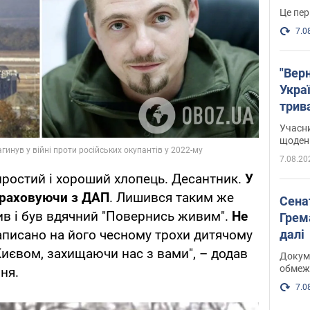
Це пер
7.0
"Верн
Украї
трив
карт
Учасн
щоденн
7.08.20
 простий і хороший хлопець. Десантник.
У
враховуючи з ДАП
. Лишився таким же
Сена
в і був вдячний "Повернись живим".
Не
Грема
далі
написано на його чесному трохи дитячому
 Києвом, захищаючи нас з вами", – додав
Докуме
обмеж
ня.
7.0