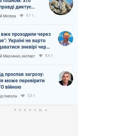
а планом: хто
правді диктує
п війни
9,1 т.
ій Місюра
 вже проходили через
ше": Україні не варто
даватися зневірі через
етний терор
8,4 т.
ій Марченко, експерт
ід проспав загрозу:
ія може перевірити
О війною
3,3 т.
ід Невзлін