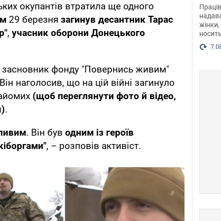
після
ських окупантів втратила ще одного
Праців
розг
надава
ом
29 березня
загинув десантник Тарас
жінки,
Фото
р"
,
учасник оборони Донецького
носить
7.0
 засновник фонду "Повернись живим"
 Він наголосив, що на цій війні загинуло
найомих
(щоб переглянути фото й відео,
я)
.
бливим
. Він був
одним із героїв
кіборгами"
, – розповів активіст.