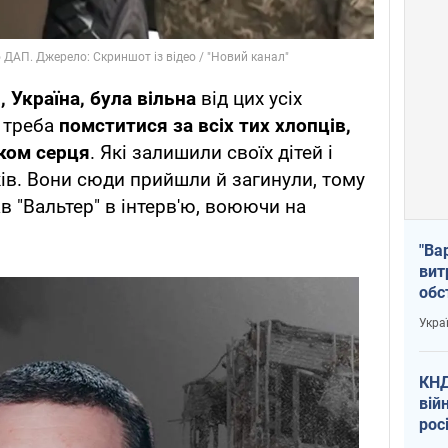
 Україна, була вільна
від цих усіх
і треба
помститися за всіх тих хлопців,
ком серця
. Які залишили своїх дітей і
ків. Вони сюди прийшли й загинули, тому
ав "Вальтер" в інтерв'ю, воюючи на
"Ва
вит
обс
вря
Укра
офі
КНД
вій
рос
пів