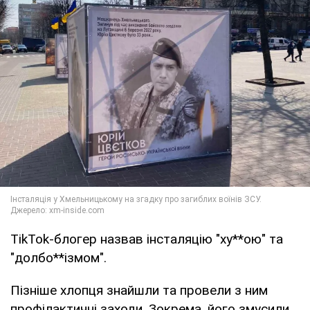
TikTok-блогер назвав інсталяцію "ху**ою" та
"долбо**ізмом".
Пізніше хлопця знайшли та провели з ним
профілактичні заходи. Зокрема, його змусили