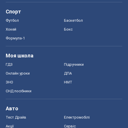
ЗНО
НМТ
СНД посібники
Авто
Тест Драйв
Електромобілі
Акції
Сервіс
Food Oboz
Рецепти
Напої
Дієти
Економіка
Ринки та компанії
Макроекономіка