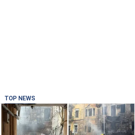
TOP NEWS
Армія Росії здійснила масовану атаку на Одесу:
горіла історична частина міста, є постраждалі.
Фото та відео
Для терору ворог застосував ракети та дрони
час назад
40,7 т.