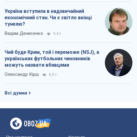
Всі думки
Про компанію
Команда
Правова інформація
Політика конфіденційності
Реклама на сайті
Документи
Редакційна політика
Журналісти OBOZ.UA на місці
подій
OBOZ.UA
Політика
Світ
Розслідування