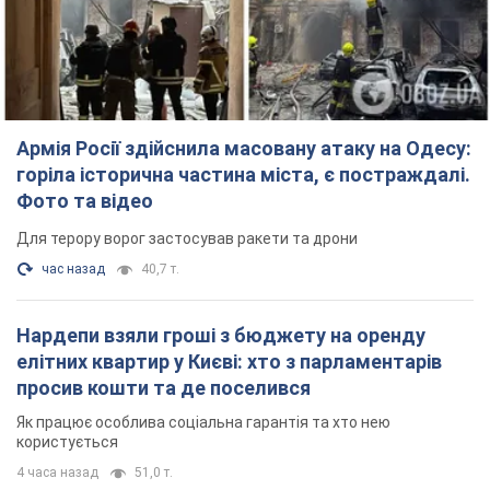
Нардепи взяли гроші з бюджету на оренду
елітних квартир у Києві: хто з парламентарів
просив кошти та де поселився
Як працює особлива соціальна гарантія та хто нею
користується
4 часа назад
51,0 т.
Російська армія обстріляла дві сусідні
багатоповерхівки в Харкові: двоє загиблих,
більше 20 постраждалих
Ворог навмисно обстрілює житлові будинки
час назад
3,5 т.