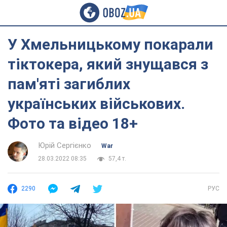
У Хмельницькому покарали
тіктокера, який знущався з
пам'яті загиблих
українських військових.
Фото та відео 18+
Юрій Сергієнко
War
28.03.2022 08:35
57,4 т.
2290
РУС