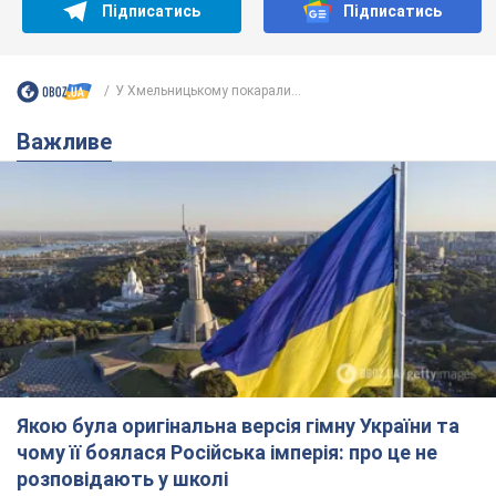
Якою була оригінальна версія гімну України та
чому її боялася Російська імперія: про це не
розповідають у школі
Державним символом є тільки перший куплет та приспів пісні
2 часа назад
7,0 т.
Олександру Пономарьову – 53: що
відомо про трьох дітей секс-
символа 90-х та який вигляд вони
мають
За розвитком кар'єри артист не забував про
особисте щастя
7 часов назад
7,5 т.