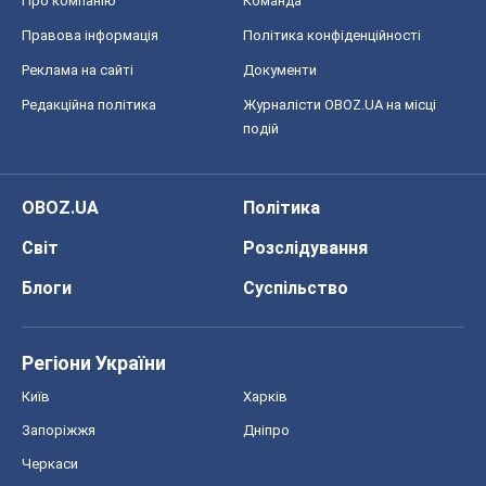
Блоги
Суспільство
Регіони України
Київ
Харків
Запоріжжя
Дніпро
Черкаси
Спорт
Футбол
Баскетбол
Хокей
Бокс
Формула-1
Моя школа
ГДЗ
Підручники
Онлайн уроки
ДПА