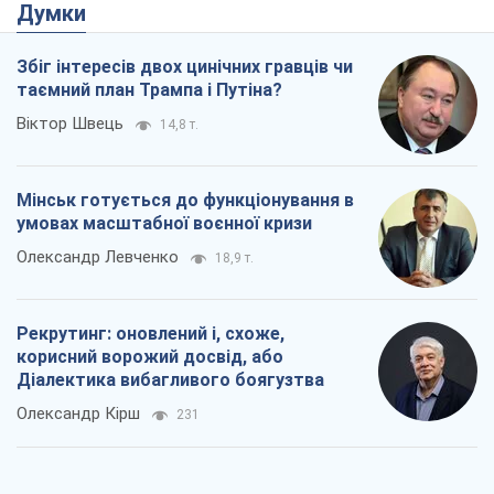
Рекрутинг: оновлений і, схоже,
корисний ворожий досвід, або
Діалектика вибагливого боягузтва
Олександр Кірш
231
Ні зброї, ні людей: як Лукашенко будує