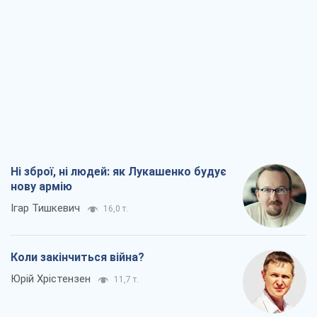
нову армію
Ігар Тишкевич
16,0 т.
Коли закінчиться війна?
Юрій Хрістензен
11,7 т.
Україна вступила в надзвичайний
економічний стан. Чи є світло вкінці
тунелю?
Вадим Денисенко
9,4 т.
Чий буде Крим, той і переможе (NSJ), а
українських футбольних чиновників
можуть назвати вбивцями
Олександр Кірш
8,9 т.