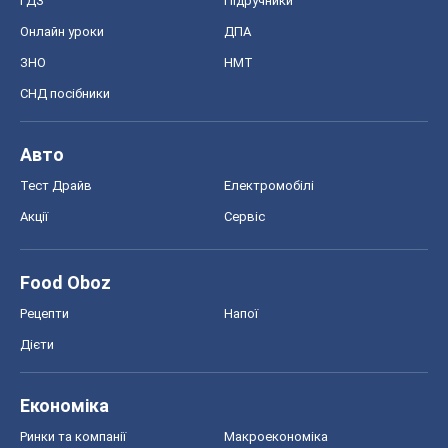
ГДЗ
Підручники
Онлайн уроки
ДПА
ЗНО
НМТ
СНД посібники
Авто
Тест Драйв
Електромобілі
Акції
Сервіс
Food Oboz
Рецепти
Напої
Дієти
Економіка
Ринки та компанії
Макроекономіка