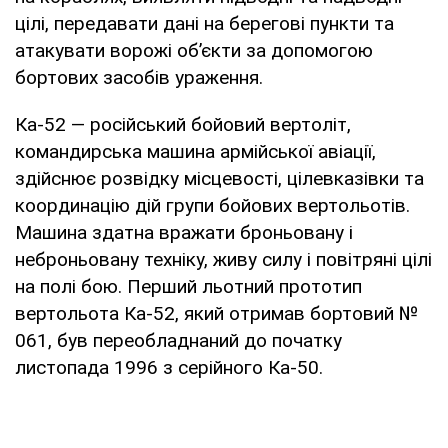
цілі, передавати дані на берегові пункти та
атакувати ворожі об’єкти за допомогою
бортових засобів ураження.
Ка-52 — російський бойовий вертоліт,
командирська машина армійської авіації,
здійснює розвідку місцевості, цілевказівки та
координацію дій групи бойових вертольотів.
Машина здатна вражати броньовану і
неброньовану техніку, живу силу і повітряні цілі
на полі бою. Перший льотний прототип
вертольота Ка-52, який отримав бортовий №
061, був переобладнаний до початку
листопада 1996 з серійного Ка-50.