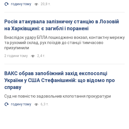
годину тому
20,8 т.
Росія атакувала залізничну станцію в Лозовій
на Харківщині: є загиблі і поранені
Внаслідок удару БПЛА пошкоджено вокзал, контактну мережу
та рухомий склад, рух поїздів до станції тимчасово
призупинили
2 години тому
2,4 т.
ВАКС обрав запобіжний захід експосолці
України у США Стефанішиній: що відомо про
справу
Суд не повністю задовольнив клопотання прокуратури
годину тому
6,3 т.