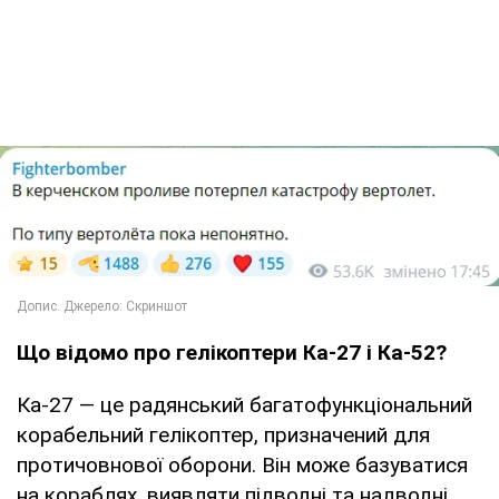
Що відомо про гелікоптери Ка-27 і Ка-52?
Ка-27 — це радянський багатофункціональний
корабельний гелікоптер, призначений для
протичовнової оборони. Він може базуватися
на кораблях, виявляти підводні та надводні