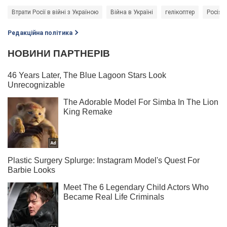
Втрати Росії в війні з Україною
Війна в Україні
гелікоптер
Росія -
Редакційна політика