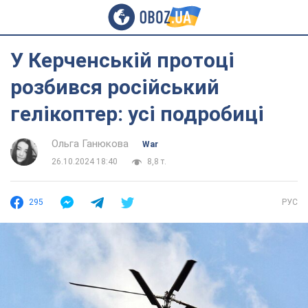
У Керченській протоці
розбився російський
гелікоптер: усі подробиці
Ольга Ганюкова
War
26.10.2024 18:40
8,8 т.
295
РУС