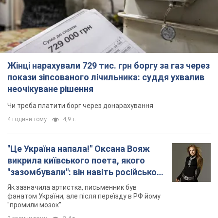
Жінці нарахували 729 тис. грн боргу за газ через
покази зіпсованого лічильника: суддя ухвалив
неочікуване рішення
Чи треба платити борг через донарахування
4 години тому
4,9 т.
"Це Україна напала!" Оксана Вояж
викрила київського поета, якого
"зазомбували": він навіть російської
не знав, а тепер хоче геноциду
Як зазначила артистка, письменник був
українців
фанатом України, але після переїзду в РФ йому
"промили мозок"