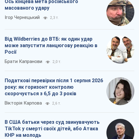
Ось кінцева мета російського
масованого удару
Ігор Чернецький
2,3 т.
Від Wildberries до ВТБ: як один удар
може запустити ланцюгову реакцію в
Росії
Брати Капранови
2,0 т.
Податкові перевірки після 1 серпня 2026
року: як горизонт контролю
скорочується з 6,5 до 3 років
Вікторія Карпова
2,6 т.
В США батьки через суд звинувачують
TikTok у смерті своїх дітей, або Атака
КНР на молодь