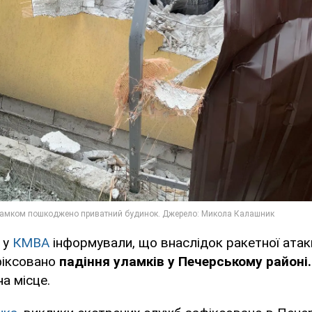
 у
КМВА
інформували, що внаслідок ракетної атаки
фіксовано
падіння уламків у Печерському районі
а місце.