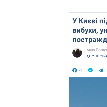
У Києві п
вибухи, у
постражд
Анна Паске
25.03.2024
71