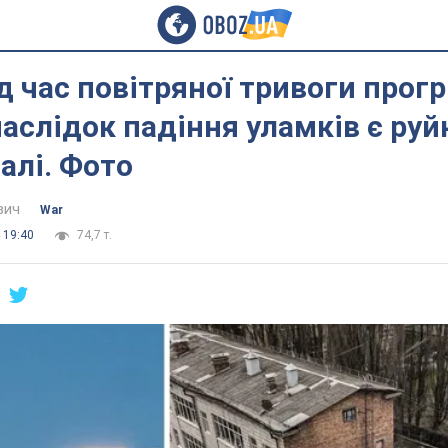
ід час повітряної тривоги прог
наслідок падіння уламків є руй
алі. Фото
вич
War
 19:40
74,7 т.