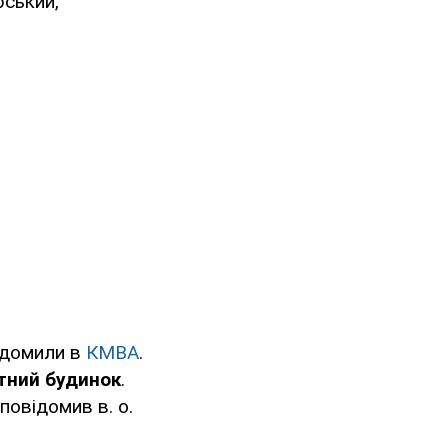
рський,
відомили в
КМВА
.
тний будинок
.
повідомив в. о.