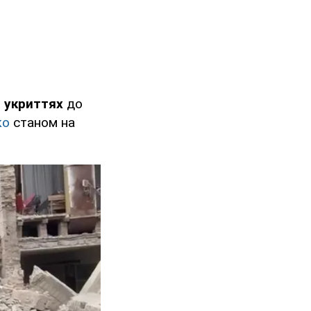
в укриттях
до
ко
станом на