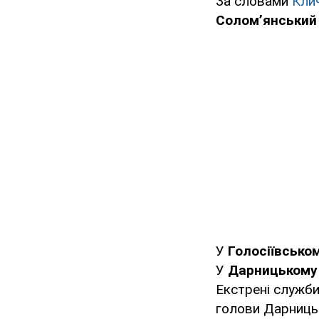
За словами
Кли
Соломʼянський
У
Голосіївсько
У
Дарницьком
Екстрені служби
голови Дарниць