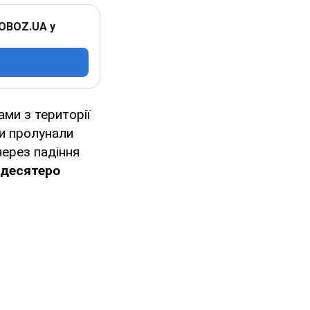
 OBOZ.UA у
ми з території
ги пролунали
через падіння
 десятеро