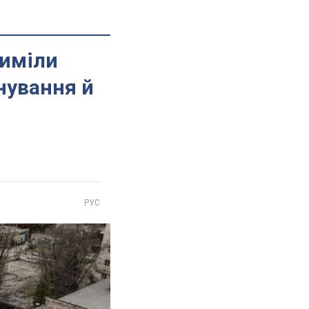
риміли
нування й
РУС