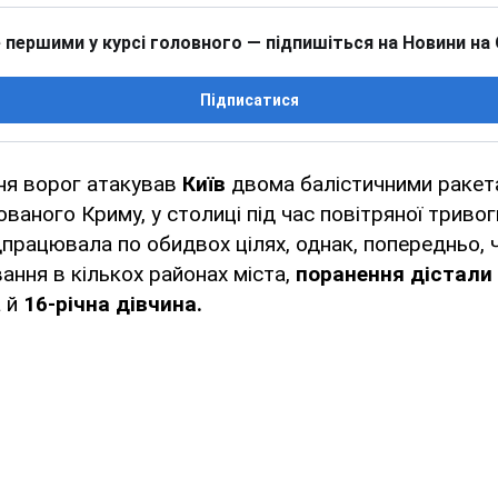
 першими у курсі головного — підпишіться на Новини на
Підписатися
ня ворог атакував
Київ
двома балістичними ракета
ваного Криму, у столиці під час повітряної триво
працювала по обидвох цілях, однак, попередньо, 
вання в кількох районах міста,
поранення дістали
 й
16-річна дівчина.