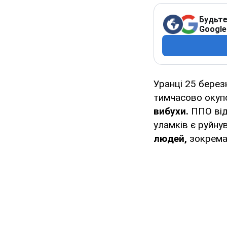
Будьте
Google
Уранці 25 берез
тимчасово окупо
вибухи.
ППО від
уламків є руйну
людей,
зокрема