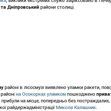
чка
, виклики екстрених служб зафіксовано в Пече
 та Дніпровський
райони столиці.
му
районі в лісосмузі виявлено уламки ракети, по
у
районі
на Осокорках уламком
пошкоджено
прива
 прибули на місце, попередньо без постраждалих, 
кої райдержадміністрації
Микола Калашник
.